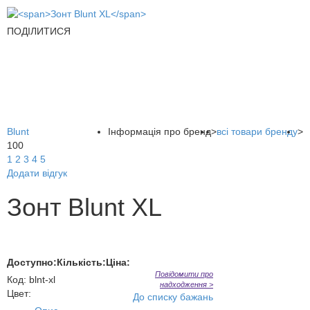
ПОДІЛИТИСЯ
Blunt
Інформація про бренд
>
всі товари бренду
>
100
1
2
3
4
5
Додати відгук
Зонт Blunt XL
Доступно:
Кількість:
Ціна:
Повідомити про
Код
:
blnt-xl
надходження >
Цвет:
До списку бажань