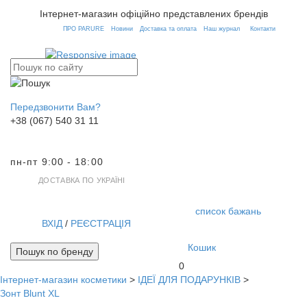
Інтернет-магазин офіційно представлених брендів
ПРО PARURE
Новини
Доставка та оплата
Наш журнал
Контакти
Передзвонити Вам?
+38 (067) 540 31 11
пн-пт 9:00 - 18:00
ДОСТАВКА ПО УКРАЇНІ
список бажань
ВХІД
/
РЕЄСТРАЦІЯ
Кошик
Пошук по бренду
0
Інтернет-магазин косметики
>
ІДЕЇ ДЛЯ ПОДАРУНКІВ
>
Toggl
Зонт Blunt XL
navig