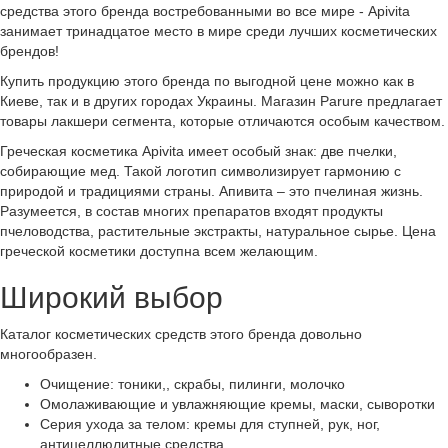
средства этого бренда востребованными во все мире - Аpivita
занимает тринадцатое место в мире среди лучших косметических
брендов!
Купить продукцию этого бренда по выгодной цене можно как в
Киеве, так и в других городах Украины. Магазин Parure предлагает
товары лакшери сегмента, которые отличаются особым качеством.
Греческая косметика Аpivita имеет особый знак: две пчелки,
собирающие мед. Такой логотип символизирует гармонию с
природой и традициями страны. Апивита – это пчелиная жизнь.
Разумеется, в состав многих препаратов входят продукты
пчеловодства, растительные экстракты, натуральное сырье. Цена
греческой косметики доступна всем желающим.
Широкий выбор
Каталог косметических средств этого бренда довольно
многообразен.
Очищение: тоники,, скрабы, пилинги, молочко
Омолаживающие и увлажняющие кремы, маски, сыворотки
Серия ухода за телом: кремы для ступней, рук, ног,
антицеллюлитные средства