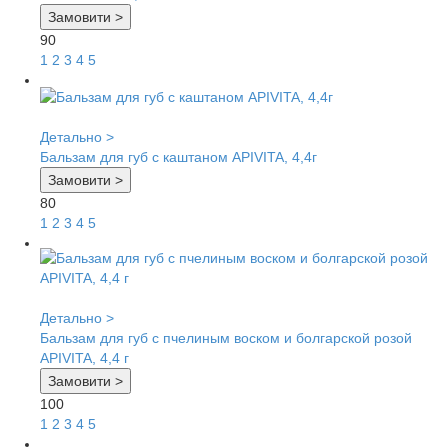
Замовити >
90
1
2
3
4
5
Детально >
Бальзам для губ с каштаном APIVITA, 4,4г
Замовити >
80
1
2
3
4
5
Детально >
Бальзам для губ с пчелиным воском и болгарской розой
APIVITA, 4,4 г
Замовити >
100
1
2
3
4
5