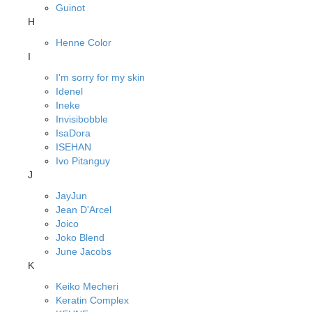
Guinot
H
Henne Color
I
I'm sorry for my skin
Idenel
Ineke
Invisibobble
IsaDora
ISEHAN
Ivo Pitanguy
J
JayJun
Jean D'Arcel
Joico
Joko Blend
June Jacobs
K
Keiko Mecheri
Keratin Complex