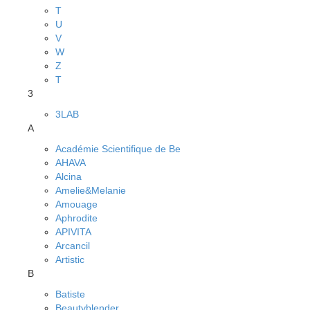
T
U
V
W
Z
Т
3
3LAB
A
Académie Scientifique de Be
AHAVA
Alcina
Amelie&Melanie
Amouage
Aphrodite
APIVITA
Arcancil
Artistic
B
Batiste
Beautyblender