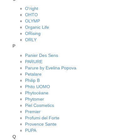
O'right
OHTO
OLYMP
Organic Life
ORising
ORLY
P
Panier Des Sens
PARURE
Parure by Evelina Popova
Petalare
Philip B
Phito UOMO
Phytocéane
Phytomer
Piel Cosmetics
Premier
Profumi del Forte
Provence Sante
PUPA
Q