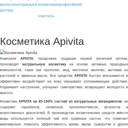
волосся
натуральна косметика
професійний
догляд
очистить
Косметика Apivita
Компания
APIVITA
, продолжая традиции первой греческой аптеки,
производит
натуральную косметику
на основе активных природны
компонентов, таких как прополис, мед, маточное молочко, вытяжки из
растений и эфирные масла. Все средства
APIVITA
быстро впитываются 
эффективно воздействуют на кожу, оказывают успокаивающее действие,
поднимают настроение, улучшают самочувствие, возвращают молодость и
красоту.
Косметика
APIVITA
на 85-100% состоит из натуральных ингредиентов
, не
содержит парабенов, силиконов, пропиленгликоля, фталатов и
искусственных красителей. В производстве косметических средств вместо
воды используется зеленый чай или травяные настои, что помогает
максимально повысить эффективность крема, маски, сыворотки и других