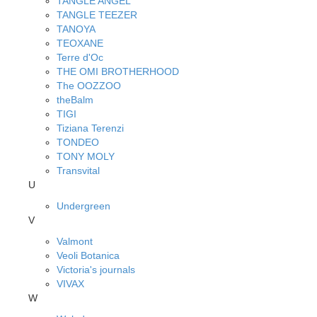
TANGLE ANGEL
TANGLE TEEZER
TANOYA
TEOXANE
Terre d'Oc
THE OMI BROTHERHOOD
The OOZZOO
theBalm
TIGI
Tiziana Terenzi
TONDEO
TONY MOLY
Transvital
U
Undergreen
V
Valmont
Veoli Botanica
Victoria's journals
VIVAX
W