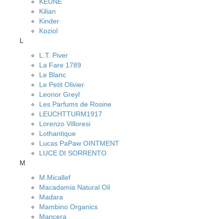
KEUNE
Kilian
Kinder
Koziol
L
L.T. Piver
La Fare 1789
Le Blanc
Le Petit Olivier
Leonor Greyl
Les Parfums de Rosine
LEUCHTTURM1917
Lorenzo Villoresi
Lothantique
Lucas PaPaw OINTMENT
LUCE DI SORRENTO
M
M.Micallef
Macadamia Natural Oil
Madara
Mambino Organics
Mancera