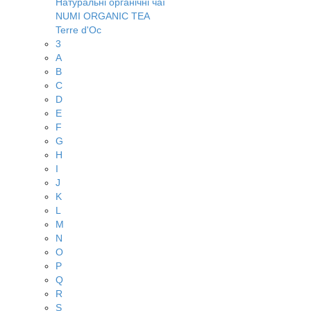
Натуральні органічні чаї
NUMI ORGANIC TEA
Terre d'Oc
3
A
B
C
D
E
F
G
H
I
J
K
L
M
N
O
P
Q
R
S