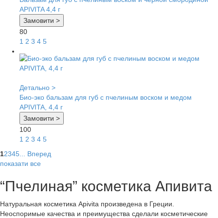
APIVITA 4,4 г
Замовити >
80
1
2
3
4
5
Детально >
Био-эко бальзам для губ с пчелиным воском и медом
APIVITA, 4,4 г
Замовити >
100
1
2
3
4
5
1
2
3
4
5
...
Вперед
показати все
“Пчелиная” косметика Апивита
Натуральная косметика Аpivita произведена в Греции.
Неоспоримые качества и преимущества сделали косметические