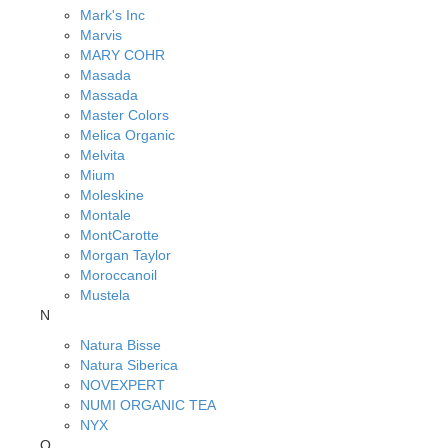
Mark's Inc
Marvis
MARY COHR
Masada
Massada
Master Colors
Melica Organic
Melvita
Mium
Moleskine
Montale
MontCarotte
Morgan Taylor
Moroccanoil
Mustela
N
Natura Bisse
Natura Siberica
NOVEXPERT
NUMI ORGANIC TEA
NYX
O