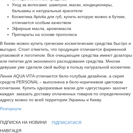
Уход за волосами: шампуни, маски, кондиционеры,
бальзамы и натуральные красители
Косметика Аpivita для губ, купить которую можно в бутике,
отличается особым качеством
Эфирные масла, аромомасла
Препараты на основе прополиса
В Киеве можно купить греческие косметические средства быстро и
выгодно. Стоит отметить, что продукция отличается фирменной
упаковкой и логотипом. Все очищающие средства имеют дозаторы
или пипетки для экономного расходования средства. Многие
девушки уже сделали свой выбор в пользу натуральной косметики.
Линия AQUA VITA отличается бело-голубым дизайном, а серия
средств PERSONAL – выполнена в бело-коричневом цветовом
сочетании. Купить одноразовые маски для «дегустации» захочет
каждая: заказать доставку оплаченных товаров по определенному
адресу можно по всей территории Украины и Киеву.
Розгорнути
ПІДПИСКА НА НОВИНИ
ПІДПИСАТИСЯ
НАВІГАЦІЯ