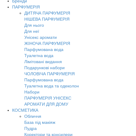
Бренди
Toggl
ПАРФУМЕРІЯ
navig
ДИТЯЧА ПАРФУМЕРІЯ
НІШЕВА ПАРФУМЕРІЯ
Для нього
Для неї
Унісекс аромати
ЖІНОЧА ПАРФУМЕРІЯ
Парфумована вода
Туалетна вода
Лімітовані видання
Подарункові набори
ЧОЛОВІЧА ПАРФУМЕРІЯ
Парфумована вода
Туалетна вода та одеколон
Набори
ПАРФУМЕРІЯ УНІСЕКС
АРОМАТИ ДЛЯ ДОМУ
КОСМЕТИКА
Обличчя
База під макіяж
Пудра
Коректори та консилери