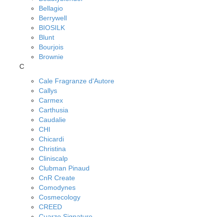
Bellagio
Berrywell
BIOSILK
Blunt
Bourjois
Brownie
C
Cale Fragranze d'Autore
Callys
Carmex
Carthusia
Caudalie
CHI
Chicardi
Christina
Cliniscalp
Clubman Pinaud
CnR Create
Comodynes
Cosmecology
CREED
Cuarzo Signature