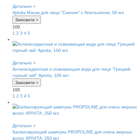
Детально >
Apivita Маска для лица "Сияние" с Апельсином, 50 мл
Замовити >
100
1
2
3
4
5
Детально >
Антиоксидантная и освежающая вода для лица "Грецкий
горный чай" Apivita, 100 мл
Замовити >
100
1
2
3
4
5
Детально >
Балансирующий шампунь PROPOLINE для очень жирных
волос APIVITA, 250 мл