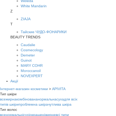
Weleda
White Mandarin
Z
ZIAJA
Т
Тайские ЧУДО-ФОНАРИКИ
BEAUTY TRENDS
Caudalie
Cosmecology
Demeter
Guinot
MARY COHR
Moroccanoil
NOVEXPERT
Акції
Інтернет-магазин косметики
>
APIVITA
Тип шкіри
все
жирна
комбінована
нормальна
суха
для всіх
типів шкіри
проблемна шкіра
чутлива шкіра
Тип волос
все
нормальні
сухі
окрашені
жирне
всі типи