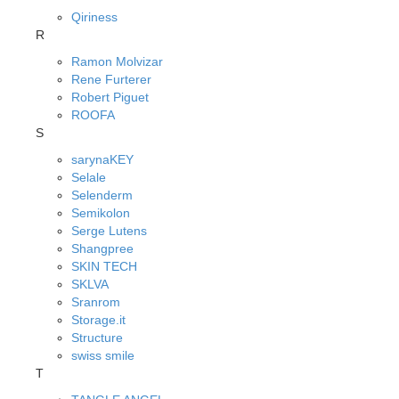
Qiriness
R
Ramon Molvizar
Rene Furterer
Robert Piguet
ROOFA
S
sarynaKEY
Selale
Selenderm
Semikolon
Serge Lutens
Shangpree
SKIN TECH
SKLVA
Sranrom
Storage.it
Structure
swiss smile
T