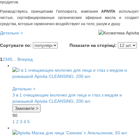
продуктов.
Руководствуясь принципами Гиппократа, компания
APIVITA
используе
чистые, сертифицированные органические эфирные масла и создает
средства, которые гармонично воздействуют на тело, разум и душу.
Детально >
Сортувати по:
Показати на сторінці:
1
2
3
4
5
...
Вперед
Детально >
3 в 1 очищающее молочко для лица и глаз з медом и
ромашкой Apivita СLEANSING, 200 мл
Замовити >
90
1
2
3
4
5