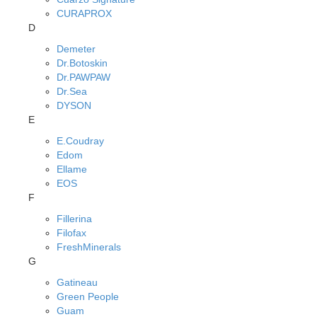
CURAPROX
D
Demeter
Dr.Botoskin
Dr.PAWPAW
Dr.Sea
DYSON
E
E.Coudray
Edom
Ellame
EOS
F
Fillerina
Filofax
FreshMinerals
G
Gatineau
Green People
Guam