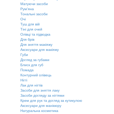
Матуючи засоби
Рум'яна
Тональні засоби
Очі
Туш для вій
Тіні для очей
Олівці та підводка
Для брів
Для зняття макіяжу
Аксесуари для макіяжу
Губи
Догляд за губами
Блиск для губ
Помада
Контурний олівець
Нігті
Лак для нігтів
Засоби для зняття лаку
Засоби догляду за нігтями
Крем для рук та догляд за кутикулою
Аксесуари для манікюру
Натуральна косметика