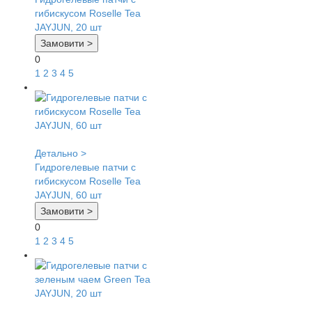
гибискусом Roselle Tea
JAYJUN, 20 шт
Замовити >
0
1
2
3
4
5
Детально >
Гидрогелевые патчи с
гибискусом Roselle Tea
JAYJUN, 60 шт
Замовити >
0
1
2
3
4
5