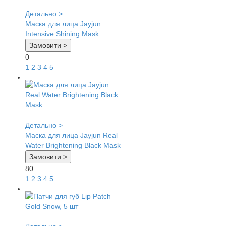
Детально >
Маска для лица Jayjun
Intensive Shining Mask
Замовити >
0
1
2
3
4
5
Детально >
Маска для лица Jayjun Real
Water Brightening Black Mask
Замовити >
80
1
2
3
4
5