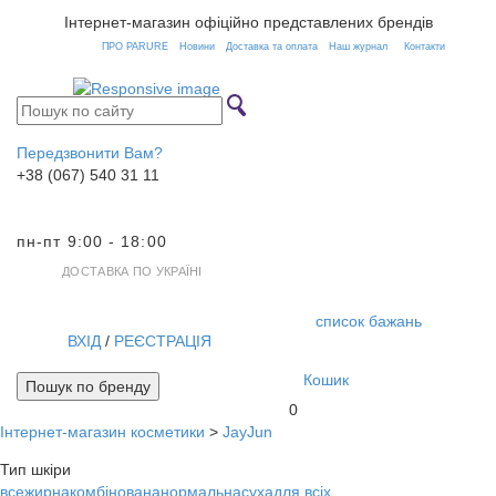
Інтернет-магазин офіційно представлених брендів
ПРО PARURE
Новини
Доставка та оплата
Наш журнал
Контакти
Передзвонити Вам?
+38 (067) 540 31 11
пн-пт 9:00 - 18:00
ДОСТАВКА ПО УКРАЇНІ
список бажань
ВХІД
/
РЕЄСТРАЦІЯ
Кошик
Пошук по бренду
0
Інтернет-магазин косметики
>
JayJun
Toggl
navig
Тип шкіри
все
жирна
комбінована
нормальна
суха
для всіх