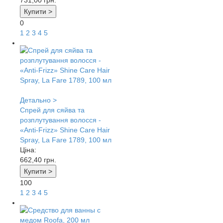
731,00
грн.
Купити >
0
1
2
3
4
5
Детально >
Спрей для сяйва та
розплутування волосся -
«Anti-Frizz» Shine Care Hair
Spray, La Fare 1789, 100 мл
Ціна:
662,40
грн.
Купити >
100
1
2
3
4
5