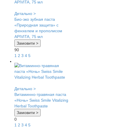
Детально >
Био-эко зубная паста
«Природная защита» с
фенхелем и прополисом
APIVITA, 75 мл
Замовити >
90
1
2
3
4
5
Детально >
Витаминно-травяная паста
«Ночь» Swiss Smile Vitalizing
Herbal Toothpaste
Замовити >
0
1
2
3
4
5