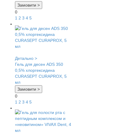
Замовити >
0
1
2
3
4
5
Детально >
Гель для десен ADS 350
0,5% хлоргексидина
CURASEPT CURAPROX, 5
мл
Замовити >
0
1
2
3
4
5