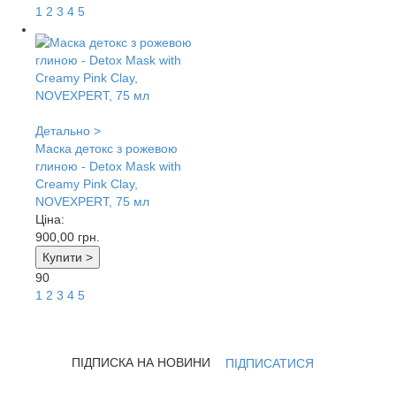
1
2
3
4
5
Детально >
Маска детокс з рожевою
глиною - Detox Mask with
Creamy Pink Clay,
NOVEXPERT, 75 мл
Ціна:
900,00
грн.
Купити >
90
1
2
3
4
5
ПІДПИСКА НА НОВИНИ
ПІДПИСАТИСЯ