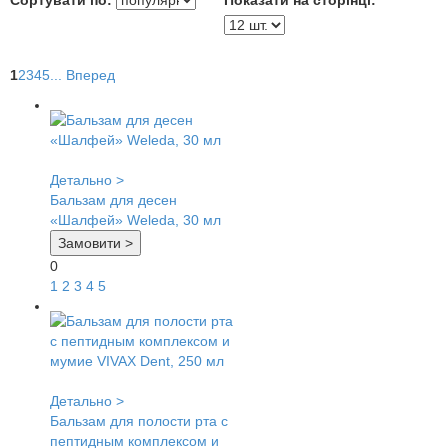
Сортувати по:
Показати на сторінці:
1
2
3
4
5
...
Вперед
Детально >
Бальзам для десен
«Шалфей» Weleda, 30 мл
Замовити >
0
1
2
3
4
5
Детально >
Бальзам для полости рта с
пептидным комплексом и