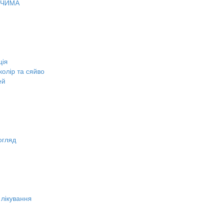
ОЧИМА
ція
олір та сяйво
ей
огляд
 лікування