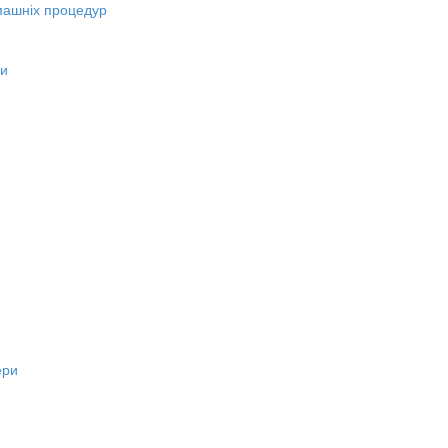
машніх процедур
ни
ери