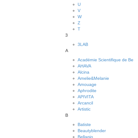
U
V
W
Z
Т
3
3LAB
A
Académie Scientifique de Be
AHAVA
Alcina
Amelie&Melanie
Amouage
Aphrodite
APIVITA
Arcancil
Artistic
B
Batiste
Beautyblender
Bellagio