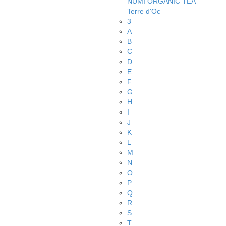
NUMI ORGANIC TEA
Terre d'Oc
3
A
B
C
D
E
F
G
H
I
J
K
L
M
N
O
P
Q
R
S
T