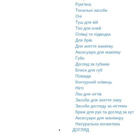
Рум'яна
Тональні засоби
Очі
Туш для вій
Тіні для очей
Олівці та підводка
Для брів
Для зняття макіяжу
Аксесуари для макіяжу
Губи
Догляд за губами
Блиск для губ
Помада
Контурний олівець
Нігті
Лак для нігтів
Засоби для зняття лаку
Засоби догляду за нігтями
Крем для рук та догляд за ку
Аксесуари для манікюру
Натуральна косметика
ДОГЛЯД