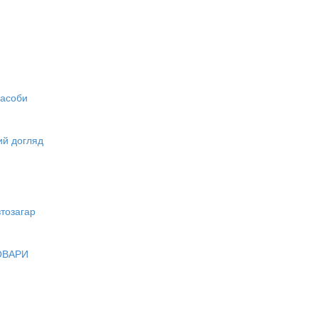
засоби
вий догляд
тозагар
ОВАРИ