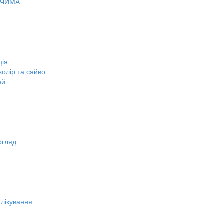
ОЧИМА
ція
олір та сяйво
ей
огляд
 лікування