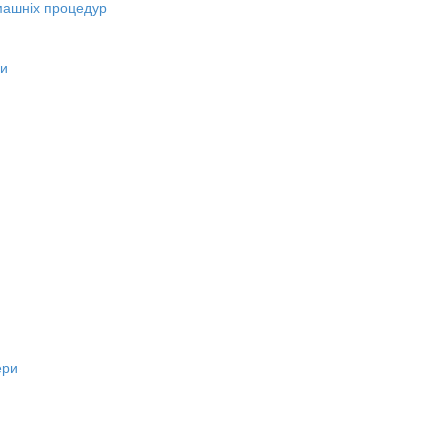
машніх процедур
ни
ери