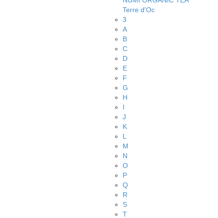
NUMI ORGANIC TEA
Terre d'Oc
3
A
B
C
D
E
F
G
H
I
J
K
L
M
N
O
P
Q
R
S
T