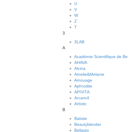
U
V
W
Z
Т
3
3LAB
A
Académie Scientifique de Be
AHAVA
Alcina
Amelie&Melanie
Amouage
Aphrodite
APIVITA
Arcancil
Artistic
B
Batiste
Beautyblender
Bellagio