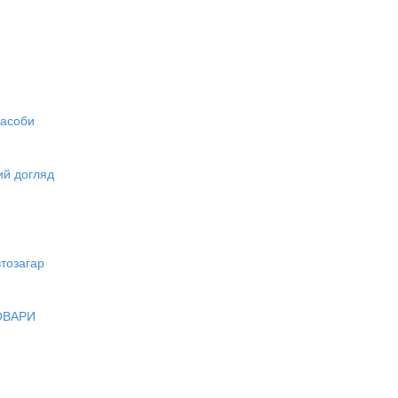
засоби
вий догляд
тозагар
ОВАРИ