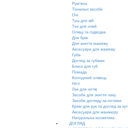
Рум'яна
Тональні засоби
Очі
Туш для вій
Тіні для очей
Олівці та підводка
Для брів
Для зняття макіяжу
Аксесуари для макіяжу
Губи
Догляд за губами
Блиск для губ
Помада
Контурний олівець
Нігті
Лак для нігтів
Засоби для зняття лаку
Засоби догляду за нігтями
Крем для рук та догляд за ку
Аксесуари для манікюру
Натуральна косметика
ДОГЛЯД