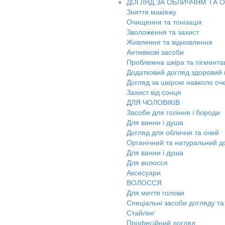
ДОГЛЯД ЗА ОБЛИЧЧЯМ ТА 
Зняття макіяжу
Очищення та тонізація
Зволоження та захист
Живлення та відновлення
Антивікові засоби
Проблемна шкіра та пігмента
Додатковий догляд здоровий к
Догляд за шкірою навколо оч
Захист від сонця
ДЛЯ ЧОЛОВІКІВ
Засоби для гоління і бороди
Для ванни і душа
Догляд для обличчя та очей
Органічний та натуральний д
Для ванни і душа
Для волосся
Аксесуари
ВОЛОССЯ
Для миття голови
Спеціальні засоби догляду та
Стайлінг
Професійний догляд