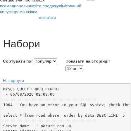
Спеціальна пропозиція
все
модно
новинки
хіти продажу
лімітований
випуск
арома свічки
очистити
Набори
Сортувати по:
Показати на сторінці:
Розгорнути
MYSQL QUERY ERROR REPORT

 - 06/08/2026 02:08:06

---------------------------------------

1064 - You have an error in your SQL syntax; check the
select * from road where  order by data DESC LIMIT 5

---------------------------------------

Server Name   : parure.com.ua
