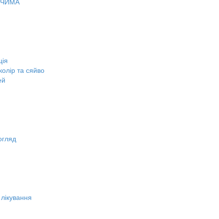
ОЧИМА
ція
олір та сяйво
ей
огляд
 лікування