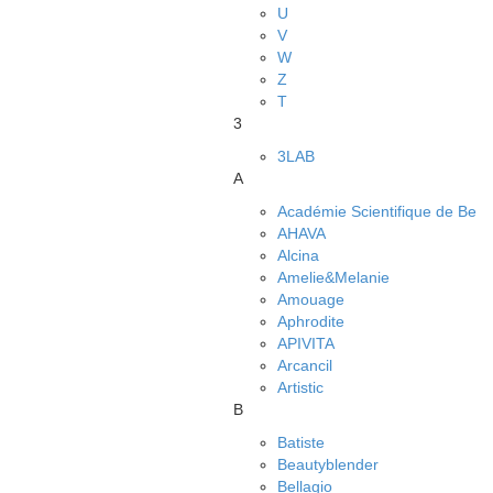
U
V
W
Z
Т
3
3LAB
A
Académie Scientifique de Be
AHAVA
Alcina
Amelie&Melanie
Amouage
Aphrodite
APIVITA
Arcancil
Artistic
B
Batiste
Beautyblender
Bellagio