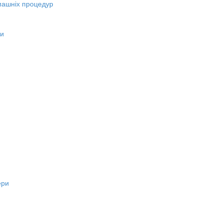
машніх процедур
ни
ери