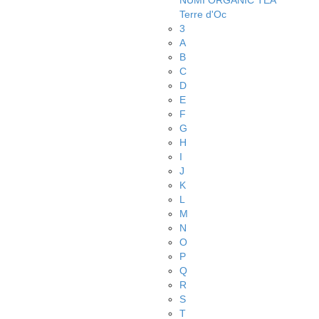
NUMI ORGANIC TEA
Terre d'Oc
3
A
B
C
D
E
F
G
H
I
J
K
L
M
N
O
P
Q
R
S
T