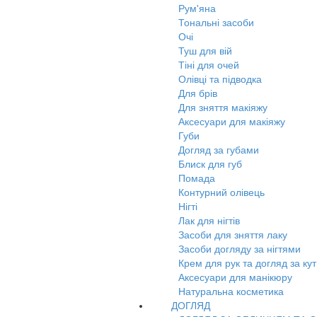
Рум'яна
Тональні засоби
Очі
Туш для вій
Тіні для очей
Олівці та підводка
Для брів
Для зняття макіяжу
Аксесуари для макіяжу
Губи
Догляд за губами
Блиск для губ
Помада
Контурний олівець
Нігті
Лак для нігтів
Засоби для зняття лаку
Засоби догляду за нігтями
Крем для рук та догляд за ку
Аксесуари для манікюру
Натуральна косметика
ДОГЛЯД