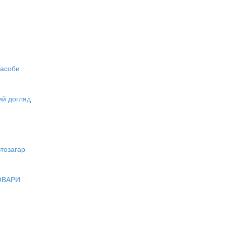
засоби
вий догляд
тозагар
ОВАРИ