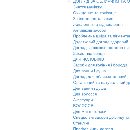
ДОГЛЯД ЗА ОБЛИЧЧЯМ ТА 
Зняття макіяжу
Очищення та тонізація
Зволоження та захист
Живлення та відновлення
Антивікові засоби
Проблемна шкіра та пігмента
Додатковий догляд здоровий к
Догляд за шкірою навколо оч
Захист від сонця
ДЛЯ ЧОЛОВІКІВ
Засоби для гоління і бороди
Для ванни і душа
Догляд для обличчя та очей
Органічний та натуральний д
Для ванни і душа
Для волосся
Аксесуари
ВОЛОССЯ
Для миття голови
Спеціальні засоби догляду та
Стайлінг
Професійний догляд