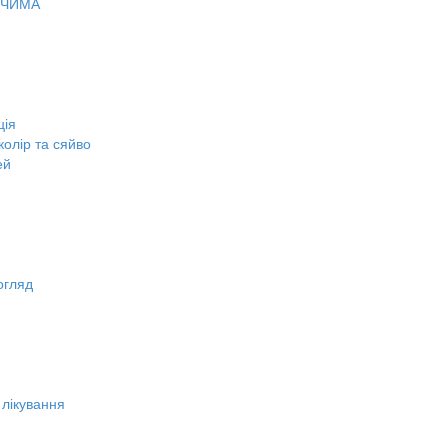
ОЧИМА
ція
олір та сяйво
ей
огляд
 лікування