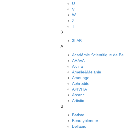
U
V
W
Z
Т
3
3LAB
A
Académie Scientifique de Be
AHAVA
Alcina
Amelie&Melanie
Amouage
Aphrodite
APIVITA
Arcancil
Artistic
B
Batiste
Beautyblender
Bellagio