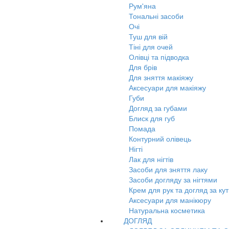
Рум'яна
Тональні засоби
Очі
Туш для вій
Тіні для очей
Олівці та підводка
Для брів
Для зняття макіяжу
Аксесуари для макіяжу
Губи
Догляд за губами
Блиск для губ
Помада
Контурний олівець
Нігті
Лак для нігтів
Засоби для зняття лаку
Засоби догляду за нігтями
Крем для рук та догляд за ку
Аксесуари для манікюру
Натуральна косметика
ДОГЛЯД