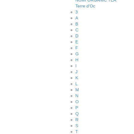
NUMI ORGANIC TEA
Terre d'Oc
3
A
B
C
D
E
F
G
H
I
J
K
L
M
N
O
P
Q
R
S
T