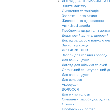
ДОГЛЯД ЗА ОБЛИЧЧЯМ ТА 
Зняття макіяжу
Очищення та тонізація
Зволоження та захист
Живлення та відновлення
Антивікові засоби
Проблемна шкіра та пігмента
Додатковий догляд здоровий к
Догляд за шкірою навколо оч
Захист від сонця
ДЛЯ ЧОЛОВІКІВ
Засоби для гоління і бороди
Для ванни і душа
Догляд для обличчя та очей
Органічний та натуральний д
Для ванни і душа
Для волосся
Аксесуари
ВОЛОССЯ
Для миття голови
Спеціальні засоби догляду та
Стайлінг
Професійний догляд