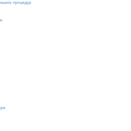
машніх процедур
ни
ери