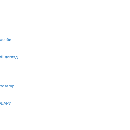
засоби
вий догляд
тозагар
ОВАРИ