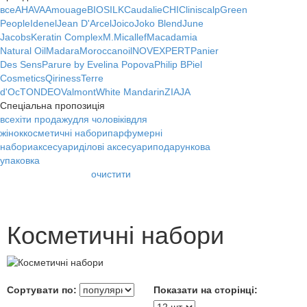
все
AHAVA
Amouage
BIOSILK
Caudalie
CHI
Cliniscalp
Green
People
Idenel
Jean D'Arcel
Joico
Joko Blend
June
Jacobs
Keratin Complex
M.Micallef
Macadamia
Natural Oil
Madara
Moroccanoil
NOVEXPERT
Panier
Des Sens
Parure by Evelina Popova
Philip B
Piel
Cosmetics
Qiriness
Terre
d'Oc
TONDEO
Valmont
White Mandarin
ZIAJA
Спеціальна пропозиція
все
хіти продажу
для чоловіків
для
жінок
косметичні набори
парфумерні
набори
аксесуари
ділові аксесуари
подарункова
упаковка
очистити
Косметичні набори
Сортувати по:
Показати на сторінці: