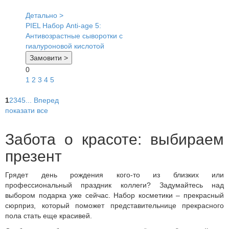
Детально >
PIEL Набор Anti-age 5:
Антивозрастные сыворотки с
гиалуроновой кислотой
Замовити >
0
1
2
3
4
5
1
2
3
4
5
...
Вперед
показати все
Забота о красоте: выбираем
презент
Грядет день рождения кого-то из близких или
профессиональный праздник коллеги? Задумайтесь над
выбором подарка уже сейчас. Набор косметики – прекрасный
сюрприз, который поможет представительнице прекрасного
пола стать еще красивей.