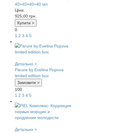
40+40+40+40 мл
Ціна:
925,00
грн.
Купити >
0
1
2
3
4
5
Детально >
Parure by Evelina Popova
limited edition box
Замовити >
100
1
2
3
4
5
Детально >