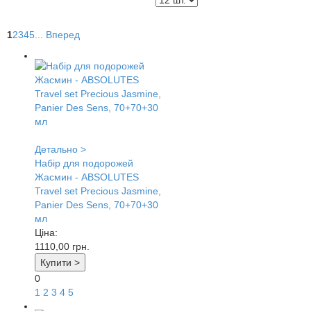
1
2
3
4
5
...
Вперед
Детально >
Набір для подорожей
Жасмин - ABSOLUTES
Travel set Precious Jasmine,
Panier Des Sens, 70+70+30
мл
Ціна:
1110,00
грн.
Купити >
0
1
2
3
4
5