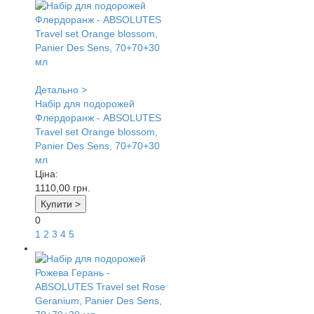
Детально >
Набір для подорожей
Флердоранж - ABSOLUTES
Travel set Orange blossom,
Panier Des Sens, 70+70+30
мл
Ціна:
1110,00
грн.
Купити >
0
1
2
3
4
5