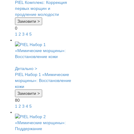
PIEL Комплекс: Коррекция
первых морщин и
продление молодости
Замовити >
0
1
2
3
4
5
Детально >
PIEL Набор 1 «Мимические
морщины»: Восстановление
кожи
Замовити >
80
1
2
3
4
5