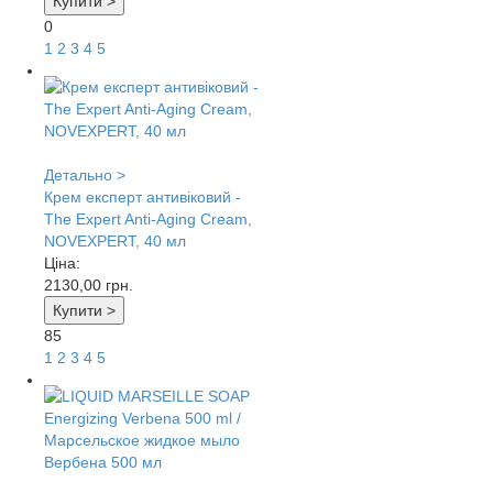
Купити >
0
1
2
3
4
5
Детально >
Крем експерт антивіковий -
The Expert Anti-Aging Cream,
NOVEXPERT, 40 мл
Ціна:
2130,00
грн.
Купити >
85
1
2
3
4
5