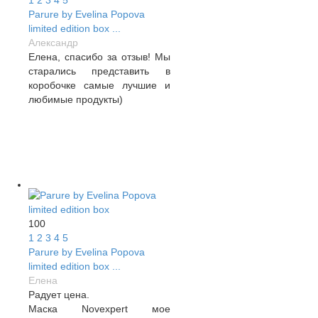
1
2
3
4
5
Если нет времени ждать,
Parure by Evelina Popova
когда впитается, а хочется
limited edition box ...
сразу - наношу крем, либо
Александр
Repulp, либо любой другой
Елена, спасибо за отзыв! Мы
по потребностям кожи.
старались представить в
коробочке самые лучшие и
любимые продукты)
100
1
2
3
4
5
Parure by Evelina Popova
limited edition box ...
Елена
Радует цена.
Маска Novexpert мое