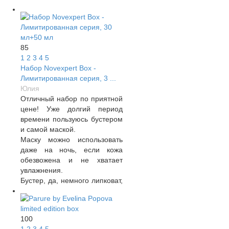
85
1
2
3
4
5
Набор Novexpert Box -
Лимитированная серия, 3 ...
Юлия
Отличный набор по приятной
цене! Уже долгий период
времени пользуюсь бустером
и самой маской.
Маску можно использовать
даже на ночь, если кожа
обезвожена и не хватает
увлажнения.
Бустер, да, немного липковат,
но это гель, соответственно
нужно время чтобы он
впитался. У бустера
100
отличный лифтинг эффект.