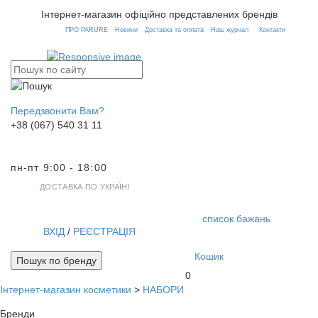
Інтернет-магазин офіційно представлених брендів
ПРО PARURE
Новини
Доставка та оплата
Наш журнал
Контакти
Передзвонити Вам?
+38 (067) 540 31 11
пн-пт 9:00 - 18:00
ДОСТАВКА ПО УКРАЇНІ
список бажань
ВХІД
/
РЕЄСТРАЦІЯ
Кошик
Пошук по бренду
0
Інтернет-магазин косметики
>
НАБОРИ
Toggl
navig
Бренди