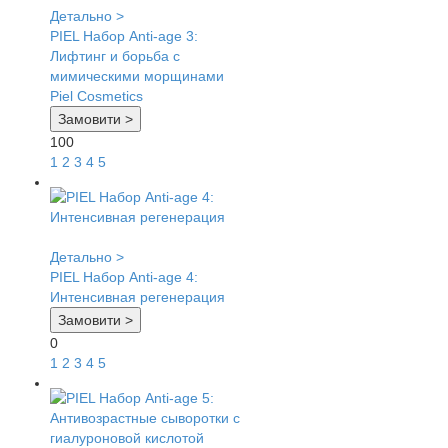
Детально >
PIEL Набор Anti-age 3:
Лифтинг и борьба с
мимическими морщинами
Piel Cosmetics
Замовити >
100
1
2
3
4
5
Детально >
PIEL Набор Anti-age 4:
Интенсивная регенерация
Замовити >
0
1
2
3
4
5