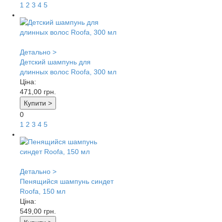
1
2
3
4
5
Детально >
Детский шампунь для
длинных волос Roofa, 300 мл
Ціна:
471,00
грн.
Купити >
0
1
2
3
4
5
Детально >
Пенящийся шампунь синдет
Roofa, 150 мл
Ціна:
549,00
грн.