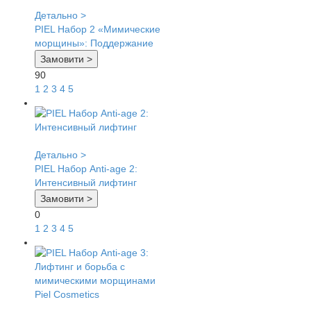
Детально >
PIEL Набор 2 «Мимические
морщины»: Поддержание
Замовити >
90
1
2
3
4
5
Детально >
PIEL Набор Anti-age 2:
Интенсивный лифтинг
Замовити >
0
1
2
3
4
5