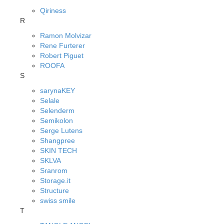
Qiriness
R
Ramon Molvizar
Rene Furterer
Robert Piguet
ROOFA
S
sarynaKEY
Selale
Selenderm
Semikolon
Serge Lutens
Shangpree
SKIN TECH
SKLVA
Sranrom
Storage.it
Structure
swiss smile
T