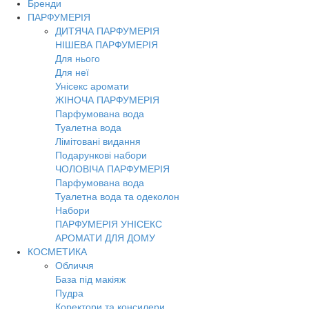
Бренди
Toggl
ПАРФУМЕРІЯ
navig
ДИТЯЧА ПАРФУМЕРІЯ
НІШЕВА ПАРФУМЕРІЯ
Для нього
Для неї
Унісекс аромати
ЖІНОЧА ПАРФУМЕРІЯ
Парфумована вода
Туалетна вода
Лімітовані видання
Подарункові набори
ЧОЛОВІЧА ПАРФУМЕРІЯ
Парфумована вода
Туалетна вода та одеколон
Набори
ПАРФУМЕРІЯ УНІСЕКС
АРОМАТИ ДЛЯ ДОМУ
КОСМЕТИКА
Обличчя
База під макіяж
Пудра
Коректори та консилери