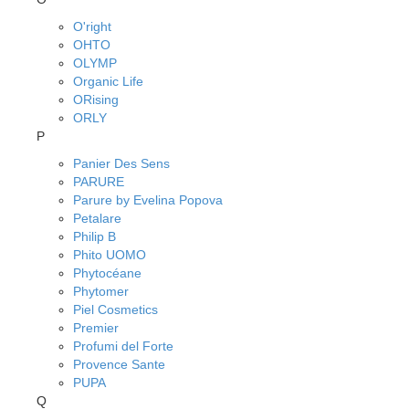
O'right
OHTO
OLYMP
Organic Life
ORising
ORLY
P
Panier Des Sens
PARURE
Parure by Evelina Popova
Petalare
Philip B
Phito UOMO
Phytocéane
Phytomer
Piel Cosmetics
Premier
Profumi del Forte
Provence Sante
PUPA
Q