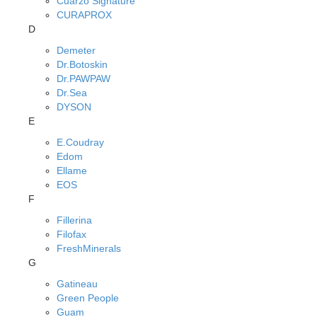
Cuarzo Signature
CURAPROX
D
Demeter
Dr.Botoskin
Dr.PAWPAW
Dr.Sea
DYSON
E
E.Coudray
Edom
Ellame
EOS
F
Fillerina
Filofax
FreshMinerals
G
Gatineau
Green People
Guam