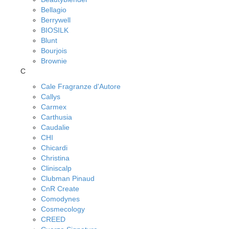
Bellagio
Berrywell
BIOSILK
Blunt
Bourjois
Brownie
C
Cale Fragranze d'Autore
Callys
Carmex
Carthusia
Caudalie
CHI
Chicardi
Christina
Cliniscalp
Clubman Pinaud
CnR Create
Comodynes
Cosmecology
CREED