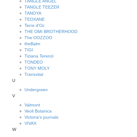
TANGLE ANGEL
TANGLE TEEZER
TANOYA
TEOXANE
Terre d'Oc
THE OMI BROTHERHOOD
The OOZZOO
theBalm
TIGI
Tiziana Terenzi
TONDEO
TONY MOLY
Transvital
U
Undergreen
V
Valmont
Veoli Botanica
Victoria's journals
VIVAX
W