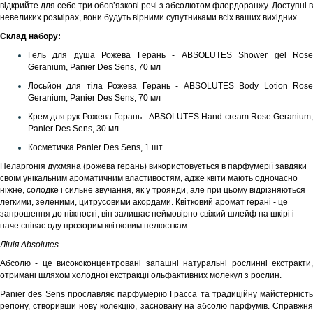
відкрийте для себе три обов’язкові речі з абсолютом флердоранжу. Доступні в
невеликих розмірах, вони будуть вірними супутниками всіх ваших вихідних.
Склад набору:
Гель для душа Рожева Герань - ABSOLUTES Shower gel Rose
Geranium, Panier Des Sens, 70 мл
Лосьйон для тіла Рожева Герань - ABSOLUTES Body Lotion Rose
Geranium, Panier Des Sens, 70 мл
Крем для рук Рожева Герань - ABSOLUTES Hand cream Rose Geranium,
Panier Des Sens, 30 мл
Косметичка Panier Des Sens, 1 шт
Пеларгонія духмяна (рожева герань) використовується в парфумерії завдяки
своїм унікальним ароматичним властивостям, адже квіти мають одночасно
ніжне, солодке і сильне звучання, як у троянди, але при цьому відрізняються
легкими, зеленими, цитрусовими акордами. Квітковий аромат герані - це
запрошення до ніжності, він залишає неймовірно свіжий шлейф на шкірі і
наче співає оду прозорим квітковим пелюсткам.
Лінія Absolutes
Абсолю - це висококонцентровані запашні натуральні рослинні екстракти,
отримані шляхом холодної екстракції ольфактивних молекул з рослин.
Panier des Sens прославляє парфумерію Грасса та традиційну майстерність
регіону, створивши нову колекцію, засновану на абсолю парфумів. Справжня