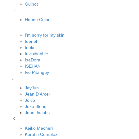
Guinot
H
Henne Color
I
I'm sorry for my skin
Idenel
Ineke
Invisibobble
IsaDora
ISEHAN
Ivo Pitanguy
J
JayJun
Jean D'Arcel
Joico
Joko Blend
June Jacobs
K
Keiko Mecheri
Keratin Complex