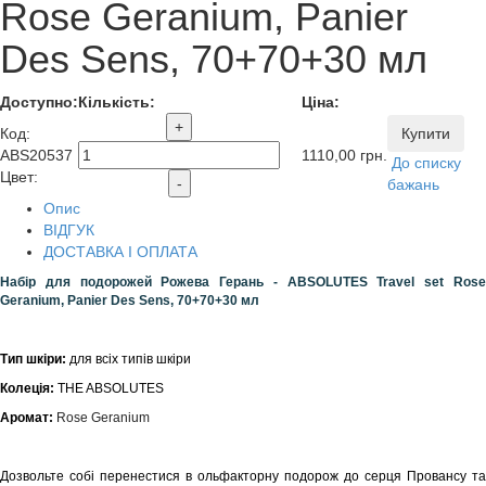
Rose Geranium, Panier
Des Sens, 70+70+30 мл
Доступно:
Кількість:
Ціна:
+
Код
:
Купити
ABS20537
1110,00
грн.
До списку
Цвет:
-
бажань
Опис
ВІДГУК
ДОСТАВКА І ОПЛАТА
Набір для подорожей Рожева Герань - ABSOLUTES Travel set Rose
Geranium, Panier Des Sens, 70+70+30 мл
Тип шкіри:
для всіх типів шкіри
Колеція:
THE ABSOLUTES
Аромат:
Rose Geranium
Дозвольте собі перенестися в ольфакторну подорож до серця Провансу та