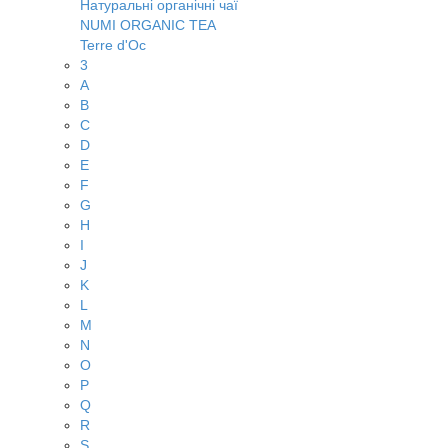
Натуральні органічні чаї
NUMI ORGANIC TEA
Terre d'Oc
3
A
B
C
D
E
F
G
H
I
J
K
L
M
N
O
P
Q
R
S