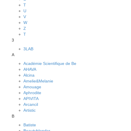
T
U
V
W
Z
Т
3
3LAB
A
Académie Scientifique de Be
AHAVA
Alcina
Amelie&Melanie
Amouage
Aphrodite
APIVITA
Arcancil
Artistic
B
Batiste
Beautyblender