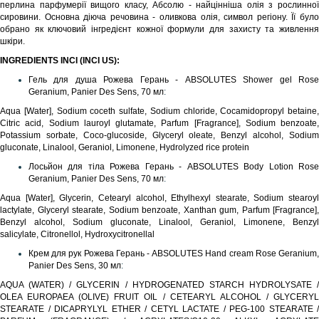
перлина парфумерії вищого класу, Абсолю - найцінніша олія з рослинної
сировини. Основна діюча речовина - оливкова олія, символ регіону. Її було
обрано як ключовий інгредієнт кожної формули для захисту та живлення
шкіри.
INGREDIENTS INCI (INCI US):
Гель для душа Рожева Герань - ABSOLUTES Shower gel Rose
Geranium, Panier Des Sens, 70 мл
:
Aqua [Water], Sodium coceth sulfate, Sodium chloride, Cocamidopropyl betaine,
Citric acid, Sodium lauroyl glutamate, Parfum [Fragrance], Sodium benzoate,
Potassium sorbate, Coco-glucoside, Glyceryl oleate, Benzyl alcohol, Sodium
gluconate, Linalool, Geraniol, Limonene, Hydrolyzed rice protein
Лосьйон для тіла Рожева Герань - ABSOLUTES Body Lotion Rose
Geranium, Panier Des Sens, 70 мл
:
Aqua [Water], Glycerin, Cetearyl alcohol, Ethylhexyl stearate, Sodium stearoyl
lactylate, Glyceryl stearate, Sodium benzoate, Xanthan gum, Parfum [Fragrance],
Benzyl alcohol, Sodium gluconate, Linalool, Geraniol, Limonene, Benzyl
salicylate, Citronellol, Hydroxycitronellal
Крем для рук Рожева Герань - ABSOLUTES Hand cream Rose Geranium,
Panier Des Sens, 30 мл
:
AQUA (WATER) / GLYCERIN / HYDROGENATED STARCH HYDROLYSATE /
OLEA EUROPAEA (OLIVE) FRUIT OIL / CETEARYL ALCOHOL / GLYCERYL
STEARATE / DICAPRYLYL ETHER / CETYL LACTATE / PEG-100 STEARATE /