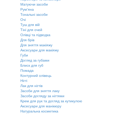
Матуючи засоби
Рум'яна
Тональні засоби
Очі
Туш для вій
Тіні для очей
Олівці та підводка
Для брів
Для зняття макіяжу
Аксесуари для макіяжу
Губи
Догляд за губами
Блиск для губ
Помада
Контурний олівець
Нігті
Лак для нігтів
Засоби для зняття лаку
Засоби догляду за нігтями
Крем для рук та догляд за кутикулою
Аксесуари для манікюру
Натуральна косметика