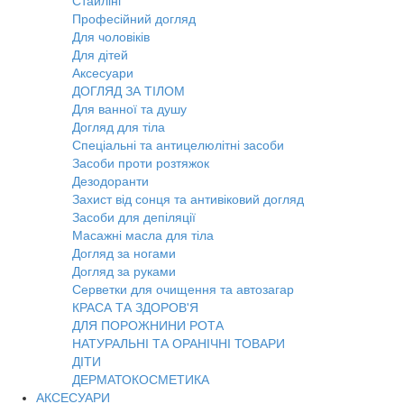
Стайлінг
Професійний догляд
Для чоловіків
Для дітей
Аксесуари
ДОГЛЯД ЗА ТІЛОМ
Для ванної та душу
Догляд для тіла
Спеціальні та антицелюлітні засоби
Засоби проти розтяжок
Дезодоранти
Захист від сонця та антивіковий догляд
Засоби для депіляції
Масажні масла для тіла
Догляд за ногами
Догляд за руками
Серветки для очищення та автозагар
КРАСА ТА ЗДОРОВ'Я
ДЛЯ ПОРОЖНИНИ РОТА
НАТУРАЛЬНІ ТА ОРАНІЧНІ ТОВАРИ
ДІТИ
ДЕРМАТОКОСМЕТИКА
АКСЕСУАРИ