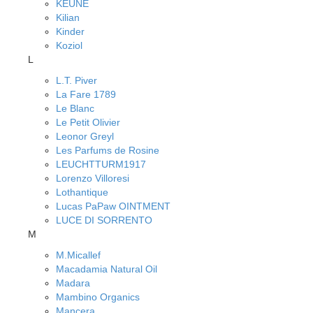
KEUNE
Kilian
Kinder
Koziol
L
L.T. Piver
La Fare 1789
Le Blanc
Le Petit Olivier
Leonor Greyl
Les Parfums de Rosine
LEUCHTTURM1917
Lorenzo Villoresi
Lothantique
Lucas PaPaw OINTMENT
LUCE DI SORRENTO
M
M.Micallef
Macadamia Natural Oil
Madara
Mambino Organics
Mancera