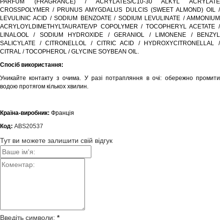
PARFUM (FRAGRANCE) / ACRYLATES/C10-30 ALKYL ACRYLATE
CROSSPOLYMER / PRUNUS AMYGDALUS DULCIS (SWEET ALMOND) OIL /
LEVULINIC ACID / SODIUM BENZOATE / SODIUM LEVULINATE / AMMONIUM
ACRYLOYLDIMETHYLTAURATE/VP COPOLYMER / TOCOPHERYL ACETATE /
LINALOOL / SODIUM HYDROXIDE / GERANIOL / LIMONENE / BENZYL
SALICYLATE / CITRONELLOL / CITRIC ACID / HYDROXYCITRONELLAL /
CITRAL / TOCOPHEROL / GLYCINE SOYBEAN OIL.
Спосіб використання:
Уникайте контакту з очима. У разі потрапляння в очі: обережно промити
водою протягом кількох хвилин.
Країна-виробник:
Франція
Код:
ABS20537
Тут ви можете залишити свій відгук
Введіть символи:
*