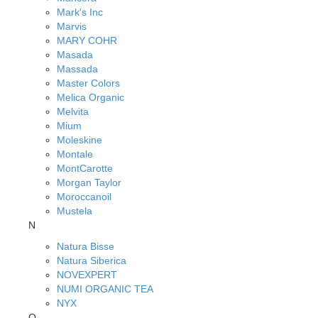
Mark's Inc
Marvis
MARY COHR
Masada
Massada
Master Colors
Melica Organic
Melvita
Mium
Moleskine
Montale
MontCarotte
Morgan Taylor
Moroccanoil
Mustela
N
Natura Bisse
Natura Siberica
NOVEXPERT
NUMI ORGANIC TEA
NYX
O