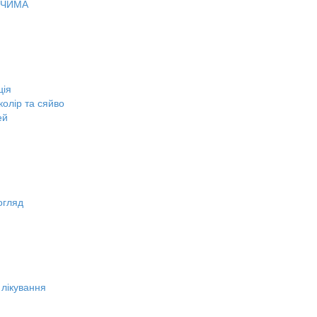
ОЧИМА
ція
олір та сяйво
ей
огляд
 лікування