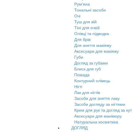
Рум'яна
Тональні засоби
Очі
Туш для вій
Тіні для очей
Олівці та підводка
Для брів
Для зняття макіяжу
Аксесуари для макіяжу
Губи
Догляд за губами
Блиск для губ
Помада
Контурний олівець
Нігті
Лак для нігтів
Засоби для зняття лаку
Засоби догляду за нігтями
Крем для рук та догляд за ку
Аксесуари для манікюру
Натуральна косметика
ДОГЛЯД