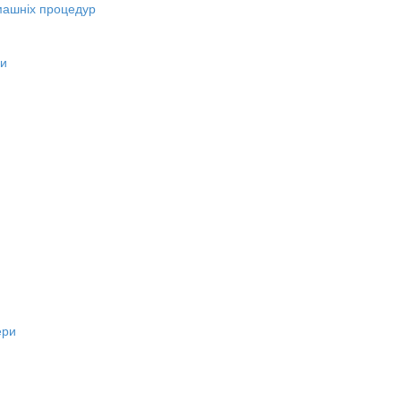
машніх процедур
ни
ери