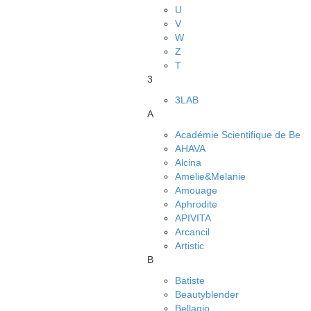
U
V
W
Z
Т
3
3LAB
A
Académie Scientifique de Be
AHAVA
Alcina
Amelie&Melanie
Amouage
Aphrodite
APIVITA
Arcancil
Artistic
B
Batiste
Beautyblender
Bellagio