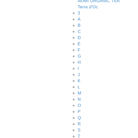
NUMI ORGANIC TEA
Terre d'Oc
3
A
B
C
D
E
F
G
H
I
J
K
L
M
N
O
P
Q
R
S
T