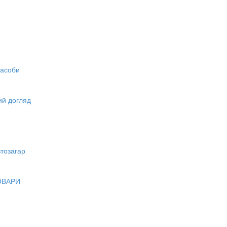
засоби
вий догляд
тозагар
ОВАРИ