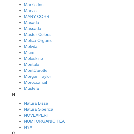
Mark's Inc
Marvis
MARY COHR
Masada
Massada
Master Colors
Melica Organic
Melvita
Mium
Moleskine
Montale
MontCarotte
Morgan Taylor
Moroccanoil
Mustela
N
Natura Bisse
Natura Siberica
NOVEXPERT
NUMI ORGANIC TEA
NYX
O