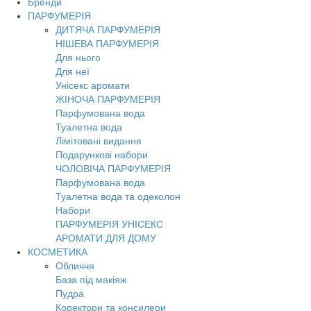
Бренди
Toggl
ПАРФУМЕРІЯ
navig
ДИТЯЧА ПАРФУМЕРІЯ
НІШЕВА ПАРФУМЕРІЯ
Для нього
Для неї
Унісекс аромати
ЖІНОЧА ПАРФУМЕРІЯ
Парфумована вода
Туалетна вода
Лімітовані видання
Подарункові набори
ЧОЛОВІЧА ПАРФУМЕРІЯ
Парфумована вода
Туалетна вода та одеколон
Набори
ПАРФУМЕРІЯ УНІСЕКС
АРОМАТИ ДЛЯ ДОМУ
КОСМЕТИКА
Обличчя
База під макіяж
Пудра
Коректори та консилери