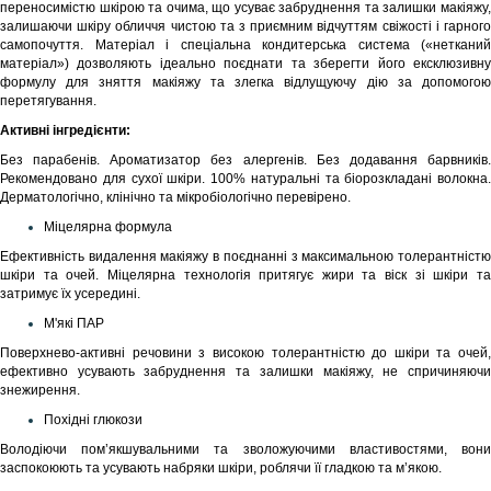
переносимістю шкірою та очима, що усуває забруднення та залишки макіяжу,
залишаючи шкіру обличчя чистою та з приємним відчуттям свіжості і гарного
самопочуття.
Матеріал і спеціальна кондитерська система («нетканий
матеріал») дозволяють ідеально поєднати та зберегти його ексклюзивну
формулу для зняття макіяжу та злегка відлущуючу дію за допомогою
перетягування.
Активні інгредієнти:
Без парабенів. Ароматизатор без алергенів. Без додавання барвників.
Рекомендовано для сухої шкіри. 100% натуральні та біорозкладані волокна.
Дерматологічно, клінічно та мікробіологічно перевірено.
Міцелярна формула
Ефективність видалення макіяжу в поєднанні з максимальною толерантністю
шкіри та очей. Міцелярна технологія притягує жири та віск зі шкіри та
затримує їх усередині.
М'які ПАР
Поверхнево-активні речовини з високою толерантністю до шкіри та очей,
ефективно усувають забруднення та залишки макіяжу, не спричиняючи
знежирення.
Похідні глюкози
Володіючи пом’якшувальними та зволожуючими властивостями, вони
заспокоюють та усувають набряки шкіри, роблячи її гладкою та м’якою.