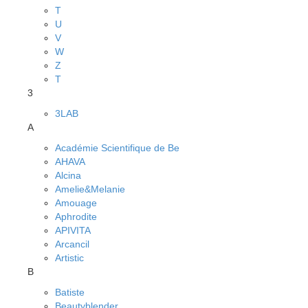
T
U
V
W
Z
Т
3
3LAB
A
Académie Scientifique de Be
AHAVA
Alcina
Amelie&Melanie
Amouage
Aphrodite
APIVITA
Arcancil
Artistic
B
Batiste
Beautyblender