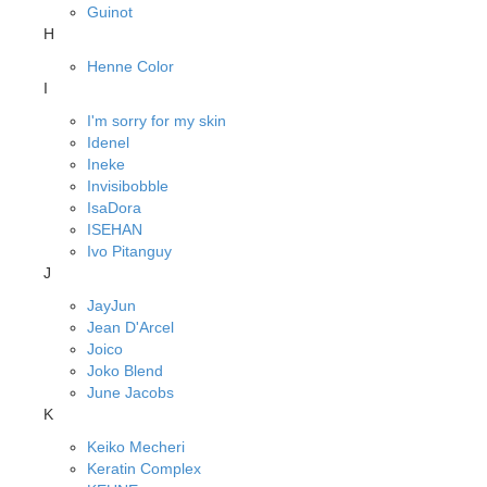
Guinot
H
Henne Color
I
I'm sorry for my skin
Idenel
Ineke
Invisibobble
IsaDora
ISEHAN
Ivo Pitanguy
J
JayJun
Jean D'Arcel
Joico
Joko Blend
June Jacobs
K
Keiko Mecheri
Keratin Complex