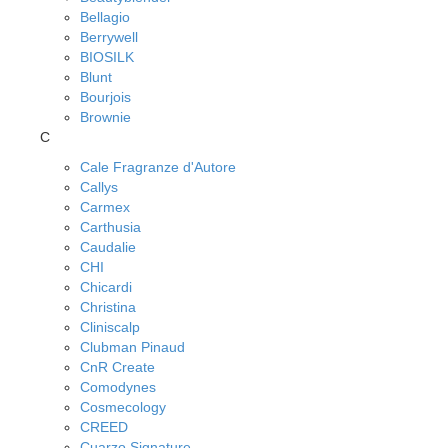
Bellagio
Berrywell
BIOSILK
Blunt
Bourjois
Brownie
C
Cale Fragranze d'Autore
Callys
Carmex
Carthusia
Caudalie
CHI
Chicardi
Christina
Cliniscalp
Clubman Pinaud
CnR Create
Comodynes
Cosmecology
CREED
Cuarzo Signature