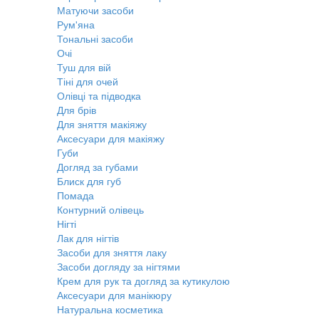
Матуючи засоби
Рум'яна
Тональні засоби
Очі
Туш для вій
Тіні для очей
Олівці та підводка
Для брів
Для зняття макіяжу
Аксесуари для макіяжу
Губи
Догляд за губами
Блиск для губ
Помада
Контурний олівець
Нігті
Лак для нігтів
Засоби для зняття лаку
Засоби догляду за нігтями
Крем для рук та догляд за кутикулою
Аксесуари для манікюру
Натуральна косметика