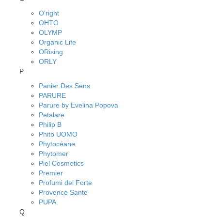
O'right
OHTO
OLYMP
Organic Life
ORising
ORLY
P
Panier Des Sens
PARURE
Parure by Evelina Popova
Petalare
Philip B
Phito UOMO
Phytocéane
Phytomer
Piel Cosmetics
Premier
Profumi del Forte
Provence Sante
PUPA
Q