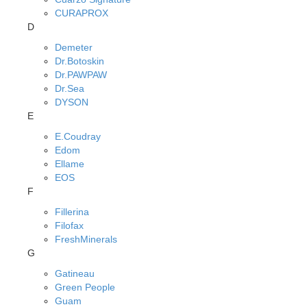
CURAPROX
D
Demeter
Dr.Botoskin
Dr.PAWPAW
Dr.Sea
DYSON
E
E.Coudray
Edom
Ellame
EOS
F
Fillerina
Filofax
FreshMinerals
G
Gatineau
Green People
Guam