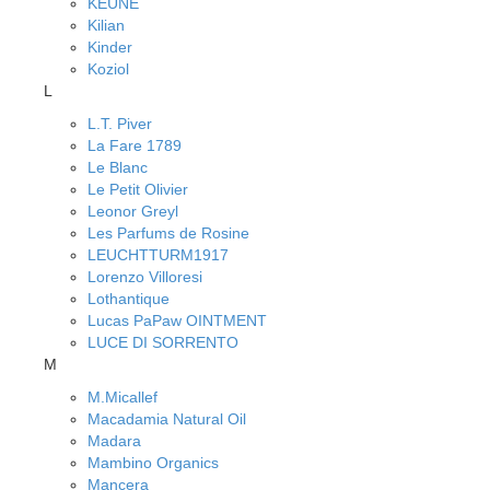
KEUNE
Kilian
Kinder
Koziol
L
L.T. Piver
La Fare 1789
Le Blanc
Le Petit Olivier
Leonor Greyl
Les Parfums de Rosine
LEUCHTTURM1917
Lorenzo Villoresi
Lothantique
Lucas PaPaw OINTMENT
LUCE DI SORRENTO
M
M.Micallef
Macadamia Natural Oil
Madara
Mambino Organics
Mancera