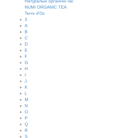
Натуральні органічні чаї
NUMI ORGANIC TEA
Terre d'Oc
3
A
B
C
D
E
F
G
H
I
J
K
L
M
N
O
P
Q
R
S