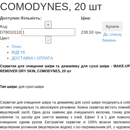
COMODYNES, 20 шт
Доступно:
Кількість:
Ціна:
+
Код
:
Купити
D78010110
238,50
грн.
До списку
Цвет:
-
бажань
Опис
ВІДГУК
ДОСТАВКА І ОПЛАТА
Серветки для очищення шкіри та демакіяжу для сухої шкіри - MAKE-UP
REMOVER DRY SKIN, COMODYNES, 20 шт
Тип шкіри:
для сухої шкіри
Серветки для очищення шкіри та демакіяжу для сухої шкіри поєднують в собі
активні очищувальні та зволожуючі речовини.
Кожна серветка містить повний
міцелярний засіб.
Одна доза замінює дію очищаючого молочка, тоніка дл
обличчя та засобу для зняття макіяжу з очей. Ефект 3 в 1 для повного
очищення одним рухом. Екстрам’які серветки зі 100% віскози зволожені
міцелярним розчином (міцелярною водою) з ізо-лагримальним рН, з чудовою