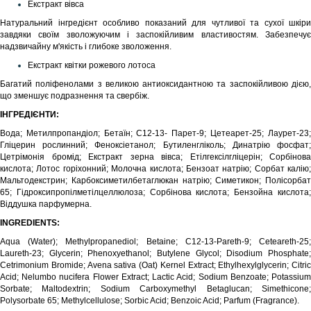
Екстракт вівса
Натуральний інгредієнт особливо показаний для чутливої та сухої шкіри
завдяки своїм зволожуючим і заспокійливим властивостям. Забезпечує
надзвичайну м'якість і глибоке зволоження.
Екстракт квітки рожевого лотоса
Багатий поліфенолами з великою антиоксидантною та заспокійливою дією,
що зменшує подразнення та свербіж.
ІНГРЕДІЄНТИ:
Вода; Метилпропандіол; Бетаїн; C12-13- Парет-9; Цетеарет-25; Лаурет-23;
Гліцерин рослинний; Феноксіетанол; Бутиленгліколь; Динатрію фосфат;
Цетрімонія бромід; Екстракт зерна вівса; Етілгексілгліцерін; Сорбінова
кислота; Лотос горіхонний; Молочна кислота; Бензоат натрію; Сорбат калію;
Мальтодекстрин; Карбоксиметилбетаглюкан натрію; Симетикон; Полісорбат
65; Гідроксипропілметілцеллюлоза; Сорбінова кислота; Бензойна кислота;
Віддушка парфумерна.
INGREDIENTS:
Aqua (Water); Methylpropanediol; Betaine; C12-13-Pareth-9; Ceteareth-25;
Laureth-23; Glycerin; Phenoxyethanol; Butylene Glycol; Disodium Phosphate;
Cetrimonium Bromide; Avena sativa (Oat) Kernel Extract; Ethylhexylglycerin; Citric
Acid; Nelumbo nucifera Flower Extract; Lactic Acid; Sodium Benzoate; Potassium
Sorbate; Maltodextrin; Sodium Carboxymethyl Betaglucan; Simethicone;
Polysorbate 65;
Methylcellulose
; Sorbic Acid; Benzoic Acid; Parfum (Fragrance).