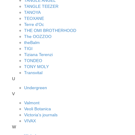
TANGLE ANGEL
TANGLE TEEZER
TANOYA
TEOXANE
Terre d'Oc
THE OMI BROTHERHOOD
The OOZZOO
theBalm
TIGI
Tiziana Terenzi
TONDEO
TONY MOLY
Transvital
U
Undergreen
V
Valmont
Veoli Botanica
Victoria's journals
VIVAX
W