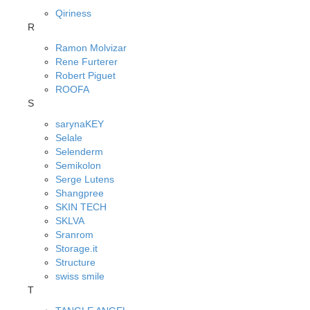
Qiriness
R
Ramon Molvizar
Rene Furterer
Robert Piguet
ROOFA
S
sarynaKEY
Selale
Selenderm
Semikolon
Serge Lutens
Shangpree
SKIN TECH
SKLVA
Sranrom
Storage.it
Structure
swiss smile
T