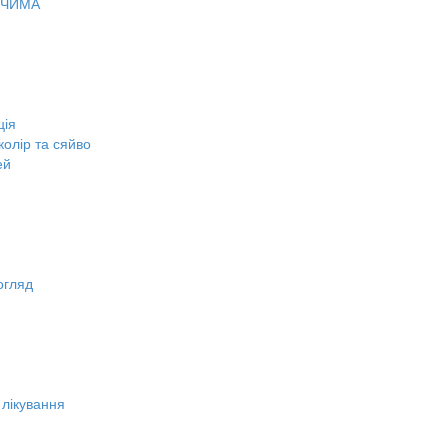
ОЧИМА
ція
олір та сяйво
ей
огляд
 лікування