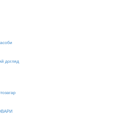
засоби
вий догляд
тозагар
ОВАРИ