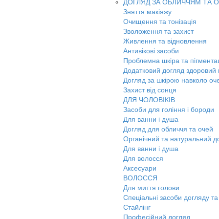
ДОГЛЯД ЗА ОБЛИЧЧЯМ ТА 
Зняття макіяжу
Очищення та тонізація
Зволоження та захист
Живлення та відновлення
Антивікові засоби
Проблемна шкіра та пігмента
Додатковий догляд здоровий к
Догляд за шкірою навколо оч
Захист від сонця
ДЛЯ ЧОЛОВІКІВ
Засоби для гоління і бороди
Для ванни і душа
Догляд для обличчя та очей
Органічний та натуральний д
Для ванни і душа
Для волосся
Аксесуари
ВОЛОССЯ
Для миття голови
Спеціальні засоби догляду та
Стайлінг
Професійний догляд