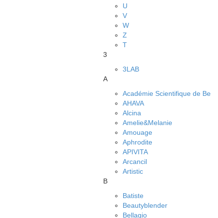
U
V
W
Z
Т
3
3LAB
A
Académie Scientifique de Be
AHAVA
Alcina
Amelie&Melanie
Amouage
Aphrodite
APIVITA
Arcancil
Artistic
B
Batiste
Beautyblender
Bellagio