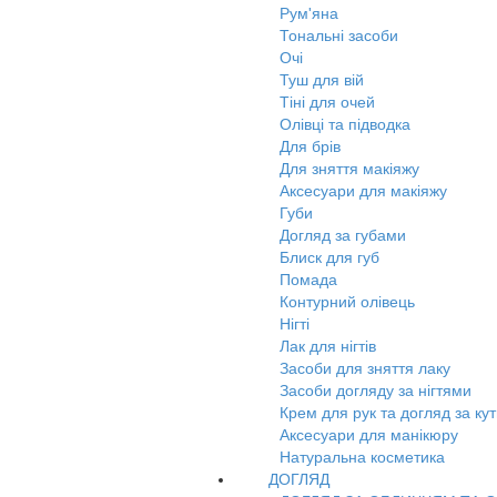
Рум'яна
Тональні засоби
Очі
Туш для вій
Тіні для очей
Олівці та підводка
Для брів
Для зняття макіяжу
Аксесуари для макіяжу
Губи
Догляд за губами
Блиск для губ
Помада
Контурний олівець
Нігті
Лак для нігтів
Засоби для зняття лаку
Засоби догляду за нігтями
Крем для рук та догляд за ку
Аксесуари для манікюру
Натуральна косметика
ДОГЛЯД