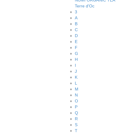
NUMI ORGANIC TEA
Terre d'Oc
3
A
B
C
D
E
F
G
H
I
J
K
L
M
N
O
P
Q
R
S
T