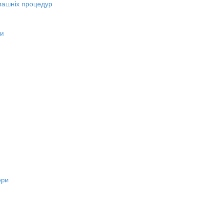
машніх процедур
ни
ери