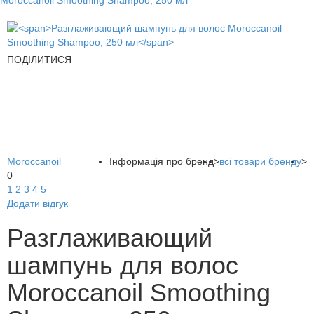
Moroccanoil Smoothing Shampoo, 250 мл
ПОДІЛИТИСЯ
Moroccanoil
Інформація про бренд
>
всі товари бренду
>
0
1
2
3
4
5
Додати відгук
Разглаживающий
шампунь для волос
Moroccanoil Smoothing