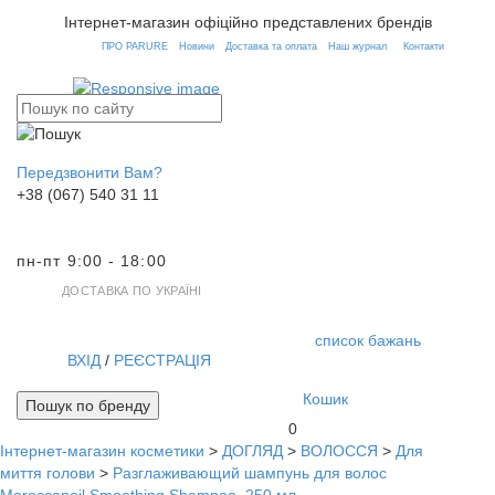
Інтернет-магазин офіційно представлених брендів
ПРО PARURE
Новини
Доставка та оплата
Наш журнал
Контакти
Передзвонити Вам?
+38 (067) 540 31 11
пн-пт 9:00 - 18:00
ДОСТАВКА ПО УКРАЇНІ
список бажань
ВХІД
/
РЕЄСТРАЦІЯ
Кошик
Пошук по бренду
0
Інтернет-магазин косметики
>
ДОГЛЯД
>
ВОЛОССЯ
>
Для
Toggl
миття голови
>
Разглаживающий шампунь для волос
navig