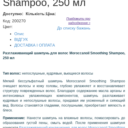
Shampoo, 250 мл
Доступно:
Кількість:
Ціна:
Повідомити про
Код
:
200270
надходження >
Цвет:
До списку бажань
Опис
ВІДГУК
ДОСТАВКА І ОПЛАТА
Разглаживающий шампунь для волос
Moroccanoil
Smoothing Shampoo,
250 мл
Тип волос:
непослушные, кудрявые, вьющиеся волосы
Мягкий бессульфатный шампунь Moroccanoil Smoothing Shampoo
очищает волосы и кожу головы, глубоко увлажняет и восстанавливает
структуру поврежденных волос. Благодаря содержанию масла арганы и
интенсивных увлажняющих компонентов, шампунь разглаживает
кудрявые и непослушные волосы, придавая им ухоженный и сияющий
вид. Волосы становятся гладкими, послушными, приобретают мягкость и
блеск.
Применение:
Нанести шампунь на влажные волосы, помассировать до
образования густой пены, смыть водой. После применения шампуня
нанесите
Разглаживающий кондиционер для волос Moroccanoil Smoothing