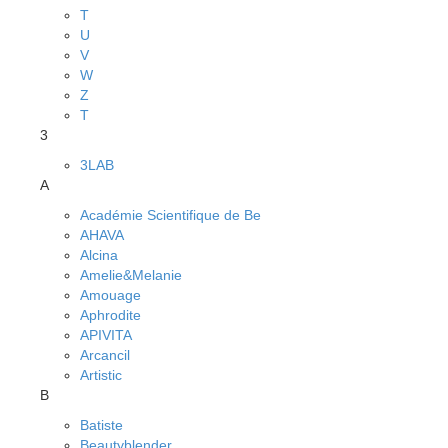
T
U
V
W
Z
Т
3
3LAB
A
Académie Scientifique de Be
AHAVA
Alcina
Amelie&Melanie
Amouage
Aphrodite
APIVITA
Arcancil
Artistic
B
Batiste
Beautyblender