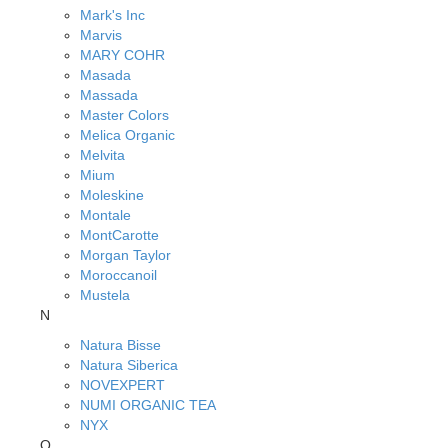
Mark's Inc
Marvis
MARY COHR
Masada
Massada
Master Colors
Melica Organic
Melvita
Mium
Moleskine
Montale
MontCarotte
Morgan Taylor
Moroccanoil
Mustela
N
Natura Bisse
Natura Siberica
NOVEXPERT
NUMI ORGANIC TEA
NYX
O