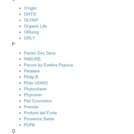
O'right
OHTO
OLYMP
Organic Life
ORising
ORLY
P
Panier Des Sens
PARURE
Parure by Evelina Popova
Petalare
Philip B
Phito UOMO
Phytocéane
Phytomer
Piel Cosmetics
Premier
Profumi del Forte
Provence Sante
PUPA
Q