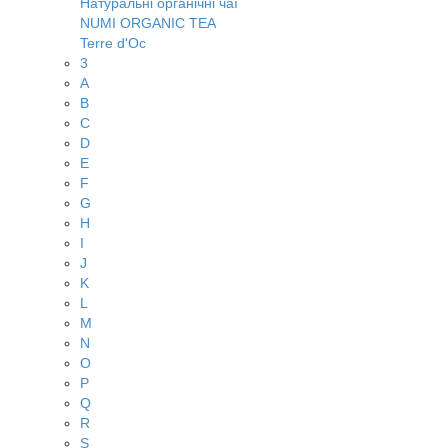
Натуральні органічні чаї
NUMI ORGANIC TEA
Terre d'Oc
3
A
B
C
D
E
F
G
H
I
J
K
L
M
N
O
P
Q
R
S