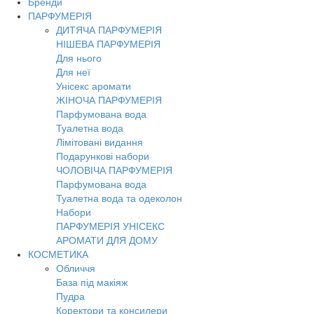
Бренди
Toggl
ПАРФУМЕРІЯ
navig
ДИТЯЧА ПАРФУМЕРІЯ
НІШЕВА ПАРФУМЕРІЯ
Для нього
Для неї
Унісекс аромати
ЖІНОЧА ПАРФУМЕРІЯ
Парфумована вода
Туалетна вода
Лімітовані видання
Подарункові набори
ЧОЛОВІЧА ПАРФУМЕРІЯ
Парфумована вода
Туалетна вода та одеколон
Набори
ПАРФУМЕРІЯ УНІСЕКС
АРОМАТИ ДЛЯ ДОМУ
КОСМЕТИКА
Обличчя
База під макіяж
Пудра
Коректори та консилери