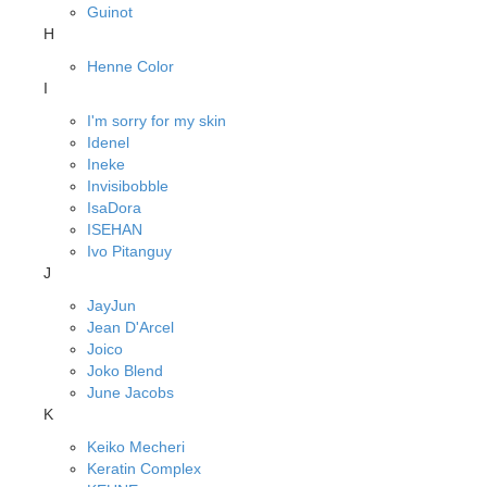
Guinot
H
Henne Color
I
I'm sorry for my skin
Idenel
Ineke
Invisibobble
IsaDora
ISEHAN
Ivo Pitanguy
J
JayJun
Jean D'Arcel
Joico
Joko Blend
June Jacobs
K
Keiko Mecheri
Keratin Complex