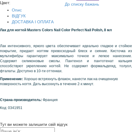
Цвет:
До списку бажань
Опис
ВІДГУК
ДОСТАВКА І ОПЛАТА
Лак для
ногтей
Masters Colors Nail Color Perfect Nail Polish
, 8 мл
Лак интенсивного, яркого цвета обеспечивает идеально гладкое и стойкое
покрытие, придает ногтям превосходный блеск и сияние. Кисточка из
мультифибры гарантирует максимально точное и легкое нанесение.
Содержит силиконовые смолы. Пантенол и пантотенат кальция
способствуют укреплению ногтей. Не содержит формальдегид, толуол,
фталаты. Доступно в 10-ти оттенках.
Применение:
Хорошо встряхнуть флакон, нанести лак на очищенную
поверхность ногтя. Дать высохнуть в течение 2-х минут.
Страна-производитель:
Франция
Код: 0341951
Тут ви можете залишити свій відгук