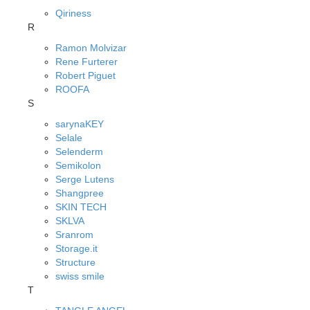
Qiriness
R
Ramon Molvizar
Rene Furterer
Robert Piguet
ROOFA
S
sarynaKEY
Selale
Selenderm
Semikolon
Serge Lutens
Shangpree
SKIN TECH
SKLVA
Sranrom
Storage.it
Structure
swiss smile
T