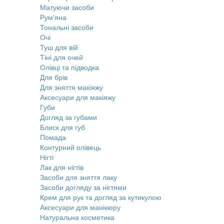
Матуючи засоби
Рум'яна
Тональні засоби
Очі
Туш для вій
Тіні для очей
Олівці та підводка
Для брів
Для зняття макіяжу
Аксесуари для макіяжу
Губи
Догляд за губами
Блиск для губ
Помада
Контурний олівець
Нігті
Лак для нігтів
Засоби для зняття лаку
Засоби догляду за нігтями
Крем для рук та догляд за кутикулою
Аксесуари для манікюру
Натуральна косметика