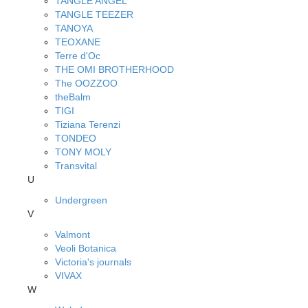
TANGLE ANGEL
TANGLE TEEZER
TANOYA
TEOXANE
Terre d'Oc
THE OMI BROTHERHOOD
The OOZZOO
theBalm
TIGI
Tiziana Terenzi
TONDEO
TONY MOLY
Transvital
U
Undergreen
V
Valmont
Veoli Botanica
Victoria's journals
VIVAX
W