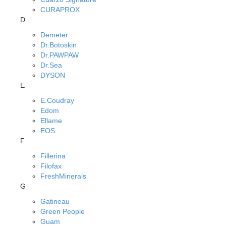
CURAPROX
D
Demeter
Dr.Botoskin
Dr.PAWPAW
Dr.Sea
DYSON
E
E.Coudray
Edom
Ellame
EOS
F
Fillerina
Filofax
FreshMinerals
G
Gatineau
Green People
Guam