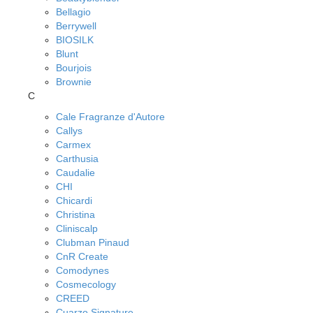
Bellagio
Berrywell
BIOSILK
Blunt
Bourjois
Brownie
C
Cale Fragranze d'Autore
Callys
Carmex
Carthusia
Caudalie
CHI
Chicardi
Christina
Cliniscalp
Clubman Pinaud
CnR Create
Comodynes
Cosmecology
CREED
Cuarzo Signature