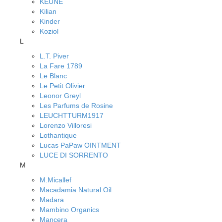
KEUNE
Kilian
Kinder
Koziol
L
L.T. Piver
La Fare 1789
Le Blanc
Le Petit Olivier
Leonor Greyl
Les Parfums de Rosine
LEUCHTTURM1917
Lorenzo Villoresi
Lothantique
Lucas PaPaw OINTMENT
LUCE DI SORRENTO
M
M.Micallef
Macadamia Natural Oil
Madara
Mambino Organics
Mancera