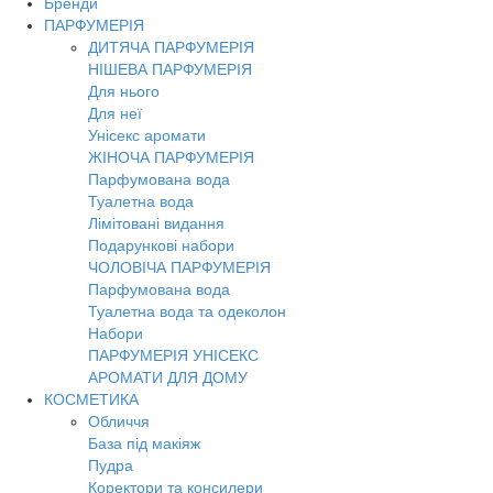
Бренди
Toggl
ПАРФУМЕРІЯ
navig
ДИТЯЧА ПАРФУМЕРІЯ
НІШЕВА ПАРФУМЕРІЯ
Для нього
Для неї
Унісекс аромати
ЖІНОЧА ПАРФУМЕРІЯ
Парфумована вода
Туалетна вода
Лімітовані видання
Подарункові набори
ЧОЛОВІЧА ПАРФУМЕРІЯ
Парфумована вода
Туалетна вода та одеколон
Набори
ПАРФУМЕРІЯ УНІСЕКС
АРОМАТИ ДЛЯ ДОМУ
КОСМЕТИКА
Обличчя
База під макіяж
Пудра
Коректори та консилери