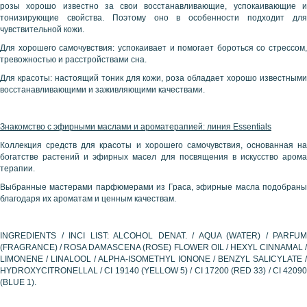
розы хорошо известно за свои восстанавливающие, успокаивающие и
тонизирующие свойства. Поэтому оно в особенности подходит для
чувствительной кожи.
Для хорошего самочувствия: успокаивает и помогает бороться со стрессом,
тревожностью и расстройствами сна.
Для красоты: настоящий тоник для кожи, роза обладает хорошо известными
восстанавливающими и заживляющими качествами.
Знакомство с эфирными маслами и ароматерапией: линия
Essentials
Коллекция средств для красоты и хорошего самочувствия, основанная на
богатстве растений и эфирных масел для посвящения в искусство арома
терапии.
Выбранные мастерами парфюмерами из Граса, эфирные масла подобраны
благодаря их ароматам и ценным качествам.
INGREDIENTS / INCI LIST: ALCOHOL DENAT. / AQUA (WATER) / PARFUM
(FRAGRANCE) / ROSA DAMASCENA (ROSE) FLOWER OIL / HEXYL CINNAMAL /
LIMONENE / LINALOOL / ALPHA-ISOMETHYL IONONE / BENZYL SALICYLATE /
HYDROXYCITRONELLAL / CI 19140 (YELLOW 5) / CI 17200 (RED 33) / CI 42090
(BLUE 1).