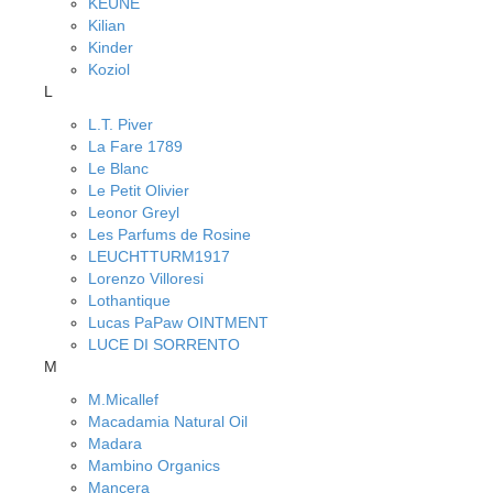
KEUNE
Kilian
Kinder
Koziol
L
L.T. Piver
La Fare 1789
Le Blanc
Le Petit Olivier
Leonor Greyl
Les Parfums de Rosine
LEUCHTTURM1917
Lorenzo Villoresi
Lothantique
Lucas PaPaw OINTMENT
LUCE DI SORRENTO
M
M.Micallef
Macadamia Natural Oil
Madara
Mambino Organics
Mancera