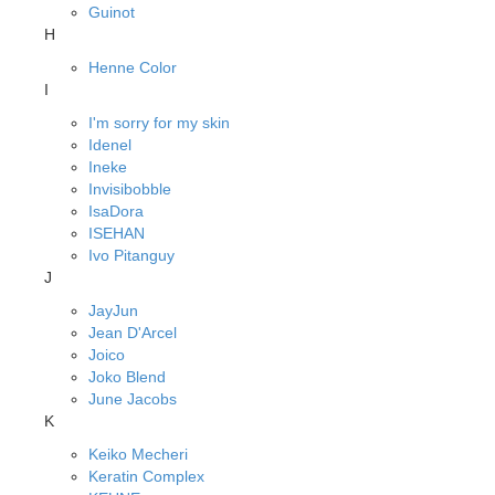
Guinot
H
Henne Color
I
I'm sorry for my skin
Idenel
Ineke
Invisibobble
IsaDora
ISEHAN
Ivo Pitanguy
J
JayJun
Jean D'Arcel
Joico
Joko Blend
June Jacobs
K
Keiko Mecheri
Keratin Complex