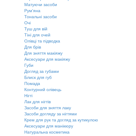
Матуючи засоби
Рум'яна
Тональні засоби
Очі
Туш для вій
Тіні для очей
Олівці та підводка
Для брів
Для зняття макіяжу
Аксесуари для макіяжу
Губи
Догляд за губами
Блиск для губ
Помада
Контурний олівець
Нігті
Лак для нігтів
Засоби для зняття лаку
Засоби догляду за нігтями
Крем для рук та догляд за кутикулою
Аксесуари для манікюру
Натуральна косметика