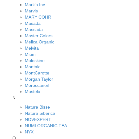
Mark's Inc
Marvis
MARY COHR
Masada
Massada
Master Colors
Melica Organic
Melvita
Mium
Moleskine
Montale
MontCarotte
Morgan Taylor
Moroccanoil
Mustela
N
Natura Bisse
Natura Siberica
NOVEXPERT
NUMI ORGANIC TEA
NYX
O