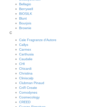
Bellagio
Berrywell
BIOSILK
Blunt
Bourjois
Brownie
C
Cale Fragranze d'Autore
Callys
Carmex
Carthusia
Caudalie
CHI
Chicardi
Christina
Cliniscalp
Clubman Pinaud
CnR Create
Comodynes
Cosmecology
CREED
Cuarzo Signature