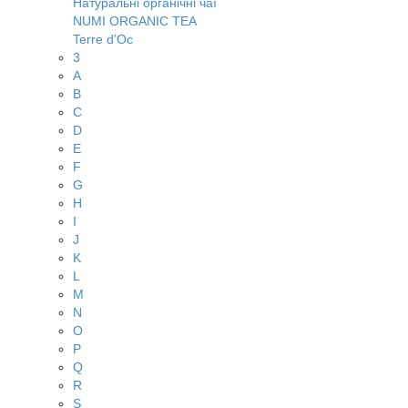
Натуральні органічні чаї
NUMI ORGANIC TEA
Terre d'Oc
3
A
B
C
D
E
F
G
H
I
J
K
L
M
N
O
P
Q
R
S