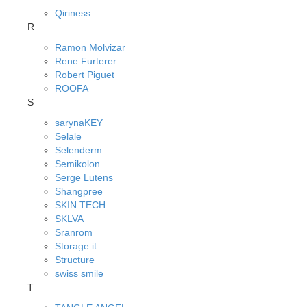
Qiriness
R
Ramon Molvizar
Rene Furterer
Robert Piguet
ROOFA
S
sarynaKEY
Selale
Selenderm
Semikolon
Serge Lutens
Shangpree
SKIN TECH
SKLVA
Sranrom
Storage.it
Structure
swiss smile
T