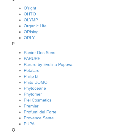
O'right
OHTO
OLYMP
Organic Life
ORising
ORLY
P
Panier Des Sens
PARURE
Parure by Evelina Popova
Petalare
Philip B
Phito UOMO
Phytocéane
Phytomer
Piel Cosmetics
Premier
Profumi del Forte
Provence Sante
PUPA
Q