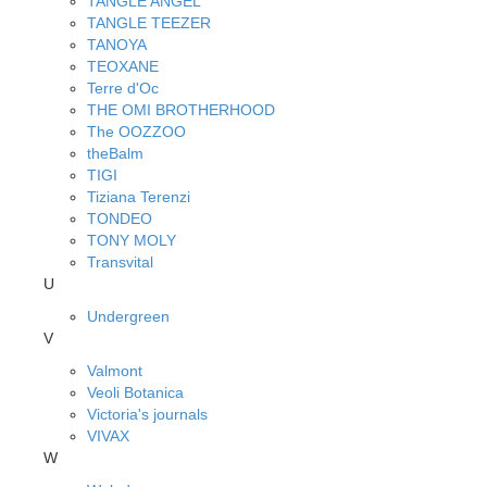
TANGLE ANGEL
TANGLE TEEZER
TANOYA
TEOXANE
Terre d'Oc
THE OMI BROTHERHOOD
The OOZZOO
theBalm
TIGI
Tiziana Terenzi
TONDEO
TONY MOLY
Transvital
U
Undergreen
V
Valmont
Veoli Botanica
Victoria's journals
VIVAX
W