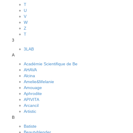
T
U
V
W
Z
Т
3
3LAB
A
Académie Scientifique de Be
AHAVA
Alcina
Amelie&Melanie
Amouage
Aphrodite
APIVITA
Arcancil
Artistic
B
Batiste
Beautyblender