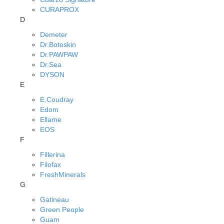
CURAPROX
D
Demeter
Dr.Botoskin
Dr.PAWPAW
Dr.Sea
DYSON
E
E.Coudray
Edom
Ellame
EOS
F
Fillerina
Filofax
FreshMinerals
G
Gatineau
Green People
Guam