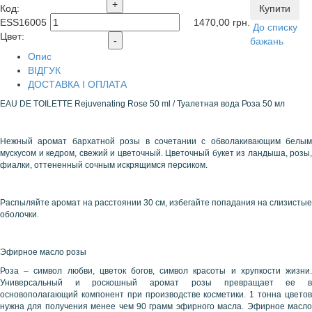
+
Код
:
Купити
ESS16005
1470,00
грн.
До списку
Цвет:
-
бажань
Опис
ВІДГУК
ДОСТАВКА І ОПЛАТА
EAU DE TOILETTE Rejuvenating Rose 50 ml / Туалетная вода Роза 50 мл
Нежный аромат бархатной розы в сочетании с обволакивающим белым
мускусом и кедром, свежий и цветочный. Цветочный букет из ландыша, розы,
фиалки, оттененный сочным искрящимся персиком.
Распыляйте аромат на расстоянии 30 см, избегайте попадания на слизистые
оболочки.
Эфирное масло розы
Роза – символ любви, цветок богов, символ красоты и хрупкости жизни.
Универсальный и роскошный аромат розы превращает ее в
основополагающий компонент при производстве косметики. 1 тонна цветов
нужна для получения менее чем 90 грамм эфирного масла. Эфирное масло