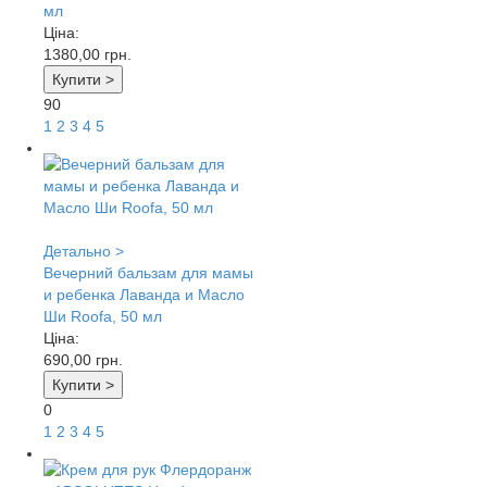
мл
Ціна:
1380,00
грн.
Купити >
90
1
2
3
4
5
Детально >
Вечерний бальзам для мамы
и ребенка Лаванда и Масло
Ши Roofa, 50 мл
Ціна:
690,00
грн.
Купити >
0
1
2
3
4
5