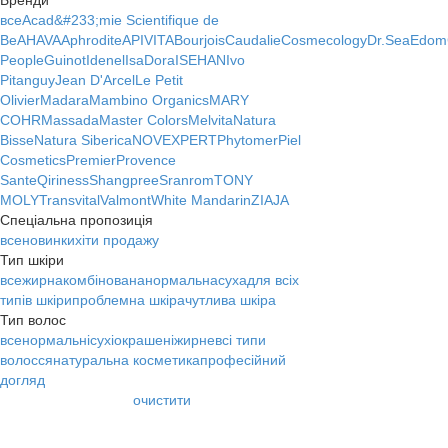
Бренди
все
Acad&#233;mie Scientifique de
Be
AHAVA
Aphrodite
APIVITA
Bourjois
Caudalie
Cosmecology
Dr.Sea
Edom
People
Guinot
Idenel
IsaDora
ISEHAN
Ivo
Pitanguy
Jean D'Arcel
Le Petit
Olivier
Madara
Mambino Organics
MARY
COHR
Massada
Master Colors
Melvita
Natura
Bisse
Natura Siberica
NOVEXPERT
Phytomer
Piel
Cosmetics
Premier
Provence
Sante
Qiriness
Shangpree
Sranrom
TONY
MOLY
Transvital
Valmont
White Mandarin
ZIAJA
Спеціальна пропозиція
все
новинки
хіти продажу
Тип шкіри
все
жирна
комбінована
нормальна
суха
для всіх
типів шкіри
проблемна шкіра
чутлива шкіра
Тип волос
все
нормальні
сухі
окрашені
жирне
всі типи
волосся
натуральна косметика
професійний
догляд
очистити