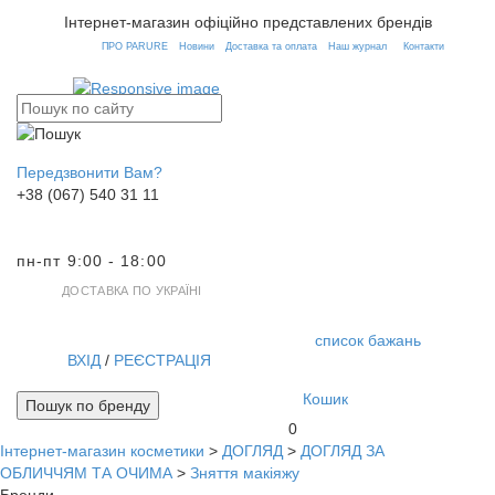
Інтернет-магазин офіційно представлених брендів
ПРО PARURE
Новини
Доставка та оплата
Наш журнал
Контакти
Передзвонити Вам?
+38 (067) 540 31 11
пн-пт 9:00 - 18:00
ДОСТАВКА ПО УКРАЇНІ
список бажань
ВХІД
/
РЕЄСТРАЦІЯ
Кошик
Пошук по бренду
0
Інтернет-магазин косметики
>
ДОГЛЯД
>
ДОГЛЯД ЗА
Toggl
ОБЛИЧЧЯМ ТА ОЧИМА
>
Зняття макіяжу
navig