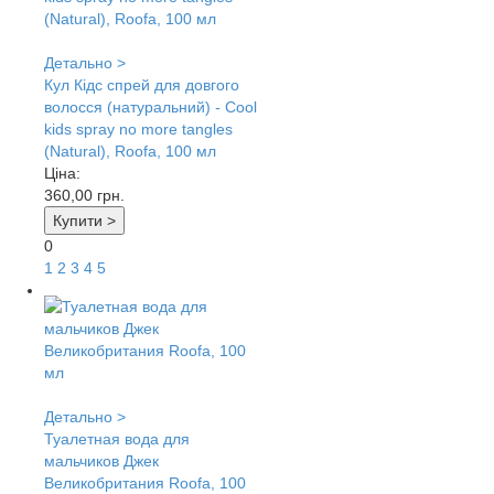
Детально >
Кул Кідс спрей для довгого
волосся (натуральний) - Cool
kids spray no more tangles
(Natural), Roofa, 100 мл
Ціна:
360,00
грн.
Купити >
0
1
2
3
4
5
Детально >
Туалетная вода для
мальчиков Джек
Великобритания Roofa, 100