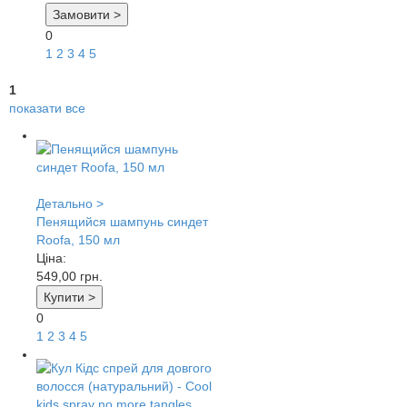
Замовити >
0
1
2
3
4
5
1
показати все
Детально >
Пенящийся шампунь синдет
Roofa, 150 мл
Ціна:
549,00
грн.
Купити >
0
1
2
3
4
5