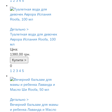
1
2
3
4
5
Детально >
Туалетная вода для девочек
Аврора Испания Roofa, 100
мл
Ціна:
1380,00
грн.
Купити >
0
1
2
3
4
5
Детально >
Вечерний бальзам для мамы
и ребенка Лаванда и Масло