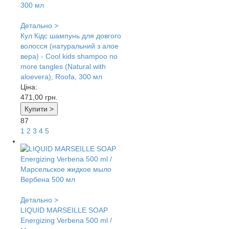
Детально >
Кул Кідс шампунь для довгого
волосся (натуральний з алое
вера) - Cool kids shampoo no
more tangles (Natural with
aloevera), Roofa, 300 мл
Ціна:
471,00
грн.
Купити >
87
1
2
3
4
5
Детально >
LIQUID MARSEILLE SOAP
Energizing Verbena 500 ml /