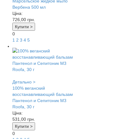
Марсельское жидкое мыло
Вербена 500 мл
Ціна:
726,00
грн.
Купити >
0
1
2
3
4
5
Детально >
100% веганский
восстанавливающий бальзам
Пантенол и Сепитоник М3
Roofa, 30 г
Ціна:
531,00
грн.
Купити >
0