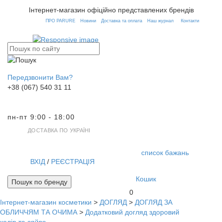
Інтернет-магазин офіційно представлених брендів
ПРО PARURE
Новини
Доставка та оплата
Наш журнал
Контакти
Передзвонити Вам?
+38 (067) 540 31 11
пн-пт 9:00 - 18:00
ДОСТАВКА ПО УКРАЇНІ
список бажань
ВХІД
/
РЕЄСТРАЦІЯ
Кошик
Пошук по бренду
0
Інтернет-магазин косметики
>
ДОГЛЯД
>
ДОГЛЯД ЗА
Toggl
ОБЛИЧЧЯМ ТА ОЧИМА
>
Додатковий догляд здоровий
navig