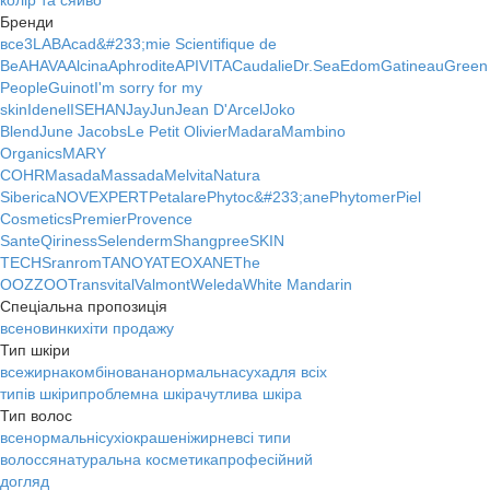
колір та сяйво
Бренди
все
3LAB
Acad&#233;mie Scientifique de
Be
AHAVA
Alcina
Aphrodite
APIVITA
Caudalie
Dr.Sea
Edom
Gatineau
Green
People
Guinot
I'm sorry for my
skin
Idenel
ISEHAN
JayJun
Jean D'Arcel
Joko
Blend
June Jacobs
Le Petit Olivier
Madara
Mambino
Organics
MARY
COHR
Masada
Massada
Melvita
Natura
Siberica
NOVEXPERT
Petalare
Phytoc&#233;ane
Phytomer
Piel
Cosmetics
Premier
Provence
Sante
Qiriness
Selenderm
Shangpree
SKIN
TECH
Sranrom
TANOYA
TEOXANE
The
OOZZOO
Transvital
Valmont
Weleda
White Mandarin
Спеціальна пропозиція
все
новинки
хіти продажу
Тип шкіри
все
жирна
комбінована
нормальна
суха
для всіх
типів шкіри
проблемна шкіра
чутлива шкіра
Тип волос
все
нормальні
сухі
окрашені
жирне
всі типи
волосся
натуральна косметика
професійний
догляд