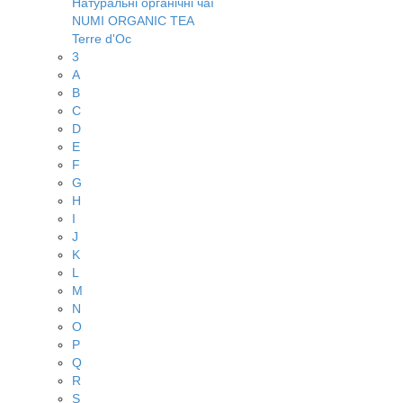
Натуральні органічні чаї
NUMI ORGANIC TEA
Terre d'Oc
3
A
B
C
D
E
F
G
H
I
J
K
L
M
N
O
P
Q
R
S