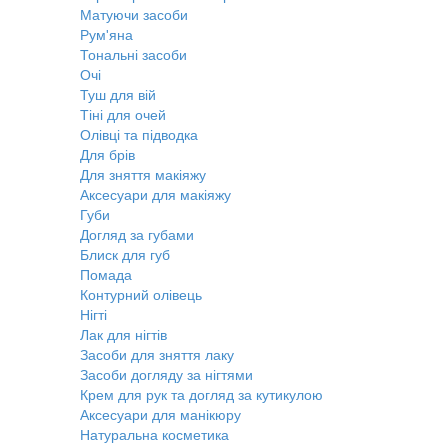
Матуючи засоби
Рум'яна
Тональні засоби
Очі
Туш для вій
Тіні для очей
Олівці та підводка
Для брів
Для зняття макіяжу
Аксесуари для макіяжу
Губи
Догляд за губами
Блиск для губ
Помада
Контурний олівець
Нігті
Лак для нігтів
Засоби для зняття лаку
Засоби догляду за нігтями
Крем для рук та догляд за кутикулою
Аксесуари для манікюру
Натуральна косметика