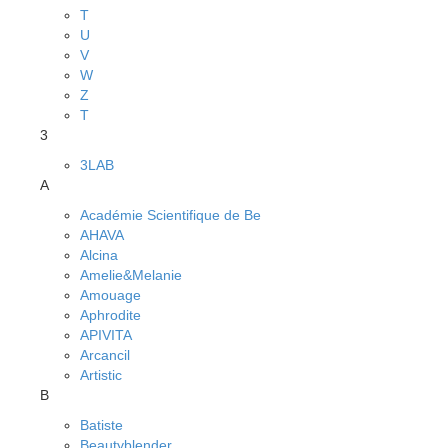
T
U
V
W
Z
Т
3
3LAB
A
Académie Scientifique de Be
AHAVA
Alcina
Amelie&Melanie
Amouage
Aphrodite
APIVITA
Arcancil
Artistic
B
Batiste
Beautyblender