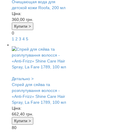
Очищающая вода для
детской кожи Roofa, 200 мл
Ціна:
360,00
грн.
Купити >
0
1
2
3
4
5
Детально >
Спрей для сяйва та
розплутування волосся -
«Anti-Frizz» Shine Care Hair
Spray, La Fare 1789, 100 мл
Ціна:
662,40
грн.
Купити >
80