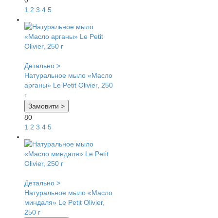
0
1
2
3
4
5
Детально >
Натуральное мыло «Масло
арганы» Le Petit Olivier, 250
г
Замовити >
80
1
2
3
4
5
Детально >
Натуральное мыло «Масло
миндаля» Le Petit Olivier,
250 г