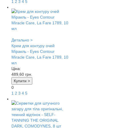
1
2
3
4
5
Детально >
Крем для контуру очей
Міракль - Eyes Contour
Miracle Care, La Fare 1789, 10
мл
Ціна:
489,60
грн.
Купити >
0
1
2
3
4
5