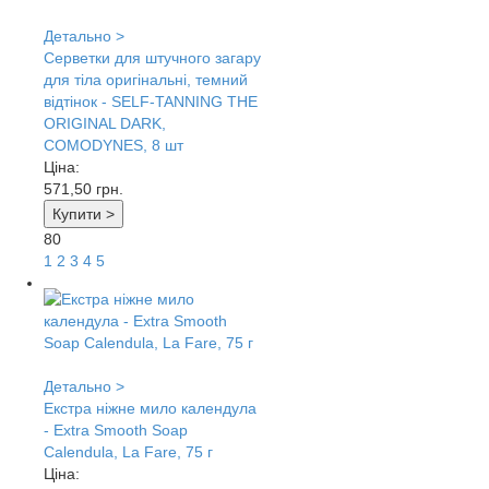
Детально >
Серветки для штучного загару
для тіла оригінальні, темний
відтінок - SELF-TANNING THE
ORIGINAL DARK,
COMODYNES, 8 шт
Ціна:
571,50
грн.
Купити >
80
1
2
3
4
5
Детально >
Екстра ніжне мило календула
- Extra Smooth Soap
Calendula, La Fare, 75 г
Ціна: