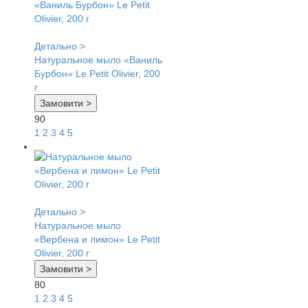
Детально >
Натуральное мыло «Ваниль
Бурбон» Le Petit Olivier, 200
г
Замовити >
90
1
2
3
4
5
Детально >
Натуральное мыло
«Вербена и лимон» Le Petit
Olivier, 200 г
Замовити >
80
1
2
3
4
5