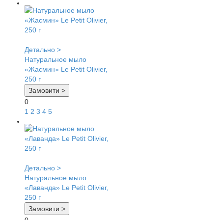
Детально >
Натуральное мыло
«Жасмин» Le Petit Olivier,
250 г
Замовити >
0
1
2
3
4
5
Детально >
Натуральное мыло
«Лаванда» Le Petit Olivier,
250 г
Замовити >