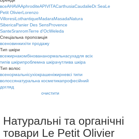
Бренди
все
AHAVA
Aphrodite
APIVITA
Carthusia
Caudalie
Dr.Sea
Le
Petit Olivier
Lorenzo
Villoresi
Lothantique
Madara
Masada
Natura
Siberica
Panier Des Sens
Provence
Sante
Sranrom
Terre d'Oc
Weleda
Спеціальна пропозиція
все
новинки
хіти продажу
Тип шкіри
все
жирна
комбінована
нормальна
суха
для всіх
типів шкіри
проблемна шкіра
чутлива шкіра
Тип волос
все
нормальні
сухі
окрашені
жирне
всі типи
волосся
натуральна косметика
професійний
догляд
очистити
Натуральні та органічні
товари Le Petit Olivier