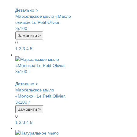
Детально >
Марсельское мыло «Масло
оливы» Le Petit Olivier,
3х100 г
Замовити >
0
1
2
3
4
5
Детально >
Марсельское мыло
«Молоко» Le Petit Olivier,
3х100 г
Замовити >
0
1
2
3
4
5