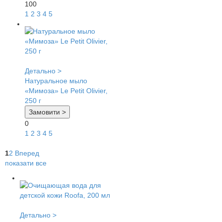
100
1
2
3
4
5
Детально >
Натуральное мыло
«Мимоза» Le Petit Olivier,
250 г
Замовити >
0
1
2
3
4
5
1
2
Вперед
показати все
Детально >