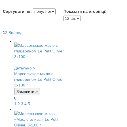
Сортувати по:
Показати на сторінці:
1
2
Вперед
Детально >
Марсельское мыло с
глицерином Le Petit Olivier,
3х100 г
Замовити >
0
1
2
3
4
5