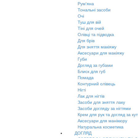
Рум'яна
Тональні засоби
Очі
Туш для вій
Тіні для очей
Олівці та підводка
Для брів
Для зняття макіяжу
Аксесуари для макіяжу
Губи
Догляд за губами
Блиск для губ
Помада
Контурний олівець
Нігті
Лак для нігтів
Засоби для зняття лаку
Засоби догляду за нігтями
Крем для рук та догляд за ку
Аксесуари для манікюру
Натуральна косметика
ДОГЛЯД