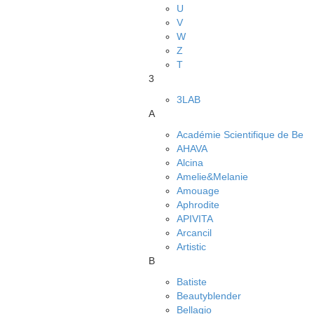
U
V
W
Z
Т
3
3LAB
A
Académie Scientifique de Be
AHAVA
Alcina
Amelie&Melanie
Amouage
Aphrodite
APIVITA
Arcancil
Artistic
B
Batiste
Beautyblender
Bellagio