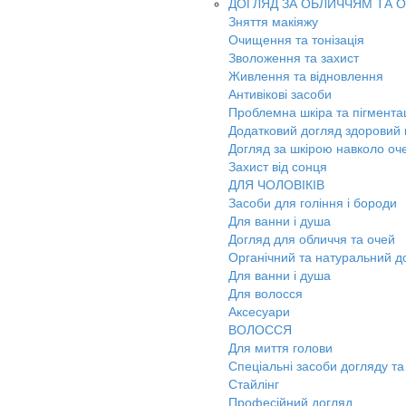
ДОГЛЯД ЗА ОБЛИЧЧЯМ ТА 
Зняття макіяжу
Очищення та тонізація
Зволоження та захист
Живлення та відновлення
Антивікові засоби
Проблемна шкіра та пігмента
Додатковий догляд здоровий к
Догляд за шкірою навколо оч
Захист від сонця
ДЛЯ ЧОЛОВІКІВ
Засоби для гоління і бороди
Для ванни і душа
Догляд для обличчя та очей
Органічний та натуральний д
Для ванни і душа
Для волосся
Аксесуари
ВОЛОССЯ
Для миття голови
Спеціальні засоби догляду та
Стайлінг
Професійний догляд