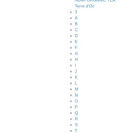
NUMI ORGANIC TEA
Terre d'Oc
3
A
B
C
D
E
F
G
H
I
J
K
L
M
N
O
P
Q
R
S
T