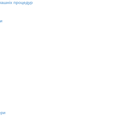
машніх процедур
ни
ери