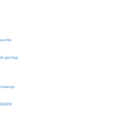
засоби
вий догляд
тозагар
ОВАРИ