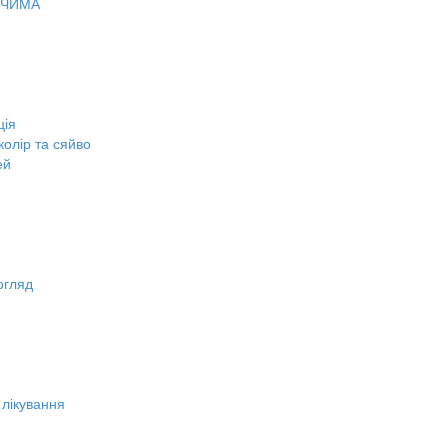
ОЧИМА
ція
олір та сяйво
ей
огляд
 лікування