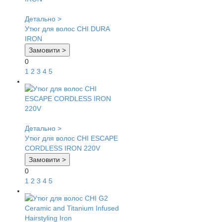
Детально >
Утюг для волос CHI DURA
IRON
Замовити >
0
1
2
3
4
5
Детально >
Утюг для волос CHI ESCAPE
CORDLESS IRON 220V
Замовити >
0
1
2
3
4
5