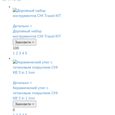
Детально >
Дорожный набор
инструментов CHI Travel KIT
Замовити >
100
1
2
3
4
5
Детально >
Керамический утюг с
титановым покрытием CHI
KB 3 in 1 Iron
Замовити >
0