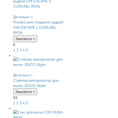
Детально >
Плойка для создания кудрей
CHI ESCAPE 1 CURLING
IRON
Замовити >
0
1
2
3
4
5
Детально >
Стайлер-вапоризатор для
волос JOICO Styler
Замовити >
93
1
2
3
4
5