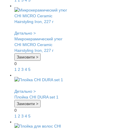
1
2
3
4
5
Детально >
Микрокерамический утюг
CHI MICRO Ceramic
Hairstyling Iron, 227 г
Замовити >
0
1
2
3
4
5
Детально >
Плойка CHI DURA set 1
Замовити >
0
1
2
3
4
5