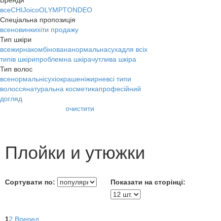
Бренди
все
CHI
Joico
OLYMP
TONDEO
Спеціальна пропозиція
все
новинки
хіти продажу
Тип шкіри
все
жирна
комбінована
нормальна
суха
для всіх
типів шкіри
проблемна шкіра
чутлива шкіра
Тип волос
все
нормальні
сухі
окрашені
жирне
всі типи
волосся
натуральна косметика
професійний
догляд
очистити
Плойки и утюжки
Сортувати по:
Показати на сторінці:
1
2
Вперед