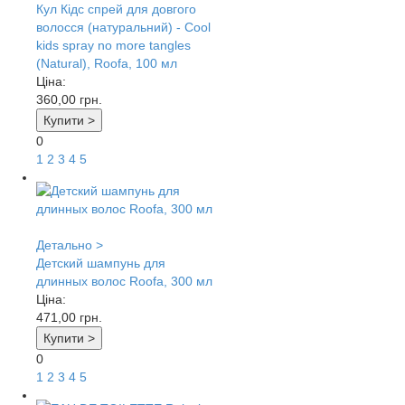
Кул Кідс спрей для довгого
волосся (натуральний) - Cool
kids spray no more tangles
(Natural), Roofa, 100 мл
Ціна:
360,00
грн.
Купити >
0
1
2
3
4
5
Детально >
Детский шампунь для
длинных волос Roofa, 300 мл
Ціна:
471,00
грн.
Купити >
0
1
2
3
4
5