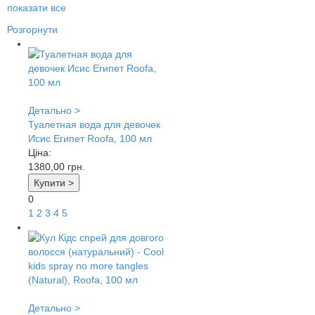
показати все
Розгорнути
Детально >
Туалетная вода для девочек
Исис Египет Roofa, 100 мл
Ціна:
1380,00
грн.
Купити >
0
1
2
3
4
5
Детально >