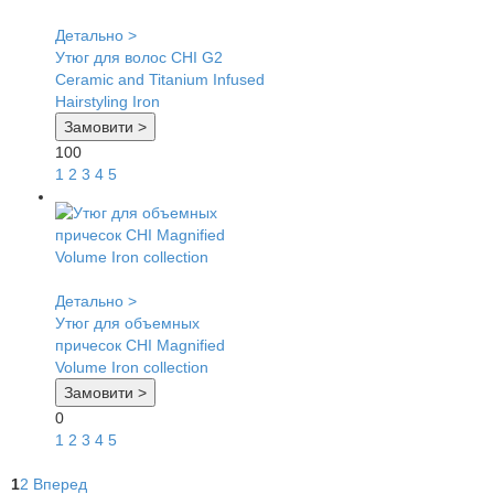
Детально >
Утюг для волос CHI G2
Ceramic and Titanium Infused
Hairstyling Iron
Замовити >
100
1
2
3
4
5
Детально >
Утюг для объемных
причесок CHI Magnified
Volume Iron collection
Замовити >
0
1
2
3
4
5
1
2
Вперед