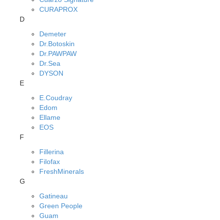
CURAPROX
D
Demeter
Dr.Botoskin
Dr.PAWPAW
Dr.Sea
DYSON
E
E.Coudray
Edom
Ellame
EOS
F
Fillerina
Filofax
FreshMinerals
G
Gatineau
Green People
Guam