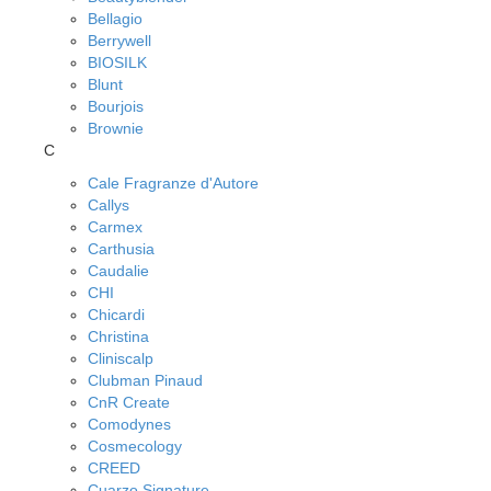
Bellagio
Berrywell
BIOSILK
Blunt
Bourjois
Brownie
C
Cale Fragranze d'Autore
Callys
Carmex
Carthusia
Caudalie
CHI
Chicardi
Christina
Cliniscalp
Clubman Pinaud
CnR Create
Comodynes
Cosmecology
CREED
Cuarzo Signature