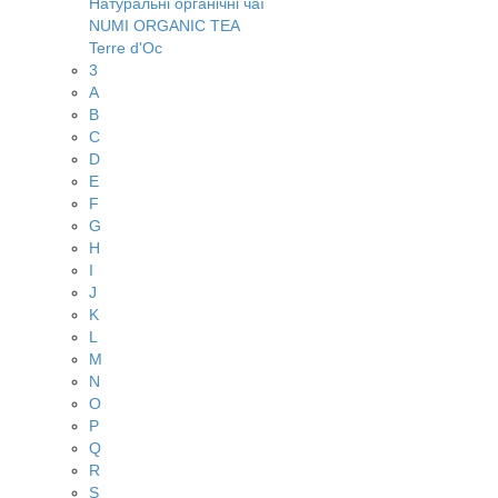
Натуральні органічні чаї
NUMI ORGANIC TEA
Terre d'Oc
3
A
B
C
D
E
F
G
H
I
J
K
L
M
N
O
P
Q
R
S