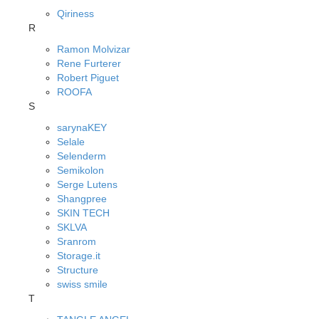
Qiriness
R
Ramon Molvizar
Rene Furterer
Robert Piguet
ROOFA
S
sarynaKEY
Selale
Selenderm
Semikolon
Serge Lutens
Shangpree
SKIN TECH
SKLVA
Sranrom
Storage.it
Structure
swiss smile
T