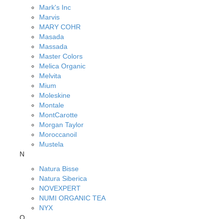
Mark's Inc
Marvis
MARY COHR
Masada
Massada
Master Colors
Melica Organic
Melvita
Mium
Moleskine
Montale
MontCarotte
Morgan Taylor
Moroccanoil
Mustela
N
Natura Bisse
Natura Siberica
NOVEXPERT
NUMI ORGANIC TEA
NYX
O