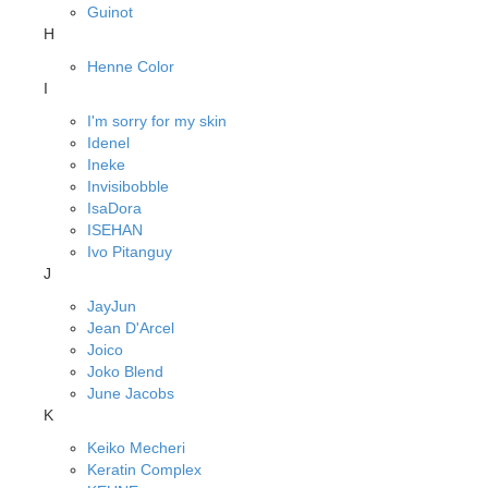
Guinot
H
Henne Color
I
I'm sorry for my skin
Idenel
Ineke
Invisibobble
IsaDora
ISEHAN
Ivo Pitanguy
J
JayJun
Jean D'Arcel
Joico
Joko Blend
June Jacobs
K
Keiko Mecheri
Keratin Complex