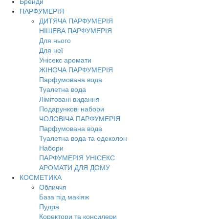
Бренди
Toggl
ПАРФУМЕРІЯ
navig
ДИТЯЧА ПАРФУМЕРІЯ
НІШЕВА ПАРФУМЕРІЯ
Для нього
Для неї
Унісекс аромати
ЖІНОЧА ПАРФУМЕРІЯ
Парфумована вода
Туалетна вода
Лімітовані видання
Подарункові набори
ЧОЛОВІЧА ПАРФУМЕРІЯ
Парфумована вода
Туалетна вода та одеколон
Набори
ПАРФУМЕРІЯ УНІСЕКС
АРОМАТИ ДЛЯ ДОМУ
КОСМЕТИКА
Обличчя
База під макіяж
Пудра
Коректори та консилери