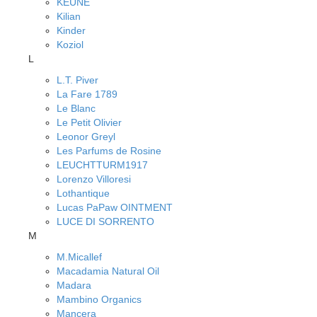
KEUNE
Kilian
Kinder
Koziol
L
L.T. Piver
La Fare 1789
Le Blanc
Le Petit Olivier
Leonor Greyl
Les Parfums de Rosine
LEUCHTTURM1917
Lorenzo Villoresi
Lothantique
Lucas PaPaw OINTMENT
LUCE DI SORRENTO
M
M.Micallef
Macadamia Natural Oil
Madara
Mambino Organics
Mancera