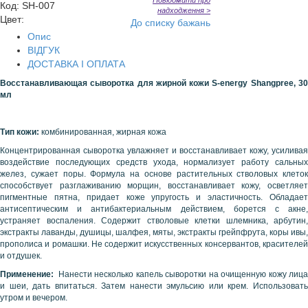
Повідомити про
Код
:
SH-007
надходження >
Цвет:
До списку бажань
Опис
ВІДГУК
ДОСТАВКА І ОПЛАТА
Восстанавливающая сыворотка для жирной кожи
S
-
energy
Shangpree
, 3
мл
Тип кожи:
комбинированная, жирная кожа
Концентрированная сыворотка увлажняет и восстанавливает кожу, усиливая
воздействие последующих средств ухода, нормализует работу сальных
желез, сужает поры. Формула на основе растительных стволовых клеток
способствует разглаживанию морщин, восстанавливает кожу, осветляет
пигментные пятна, придает коже упругость и эластичность. Обладает
антисептическим и антибактериальным действием, борется с акне,
устраняет воспаления. Содержит стволовые клетки шлемника, арбутин,
экстракты лаванды, душицы, шалфея, мяты, экстракты грейпфрута, коры ивы,
прополиса и ромашки. Не содержит искусственных консервантов, красителей
и отдушек.
Применение:
Нанести несколько капель сыворотки на очищенную кожу лиц
и шеи, дать впитаться. Затем нанести эмульсию или крем. Использовать
утром и вечером.