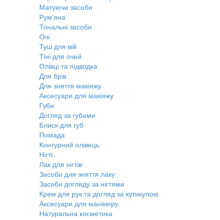
Матуючи засоби
Рум'яна
Тональні засоби
Очі
Туш для вій
Тіні для очей
Олівці та підводка
Для брів
Для зняття макіяжу
Аксесуари для макіяжу
Губи
Догляд за губами
Блиск для губ
Помада
Контурний олівець
Нігті
Лак для нігтів
Засоби для зняття лаку
Засоби догляду за нігтями
Крем для рук та догляд за кутикулою
Аксесуари для манікюру
Натуральна косметика