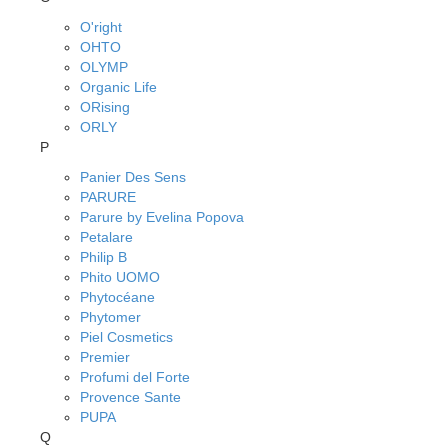
O'right
OHTO
OLYMP
Organic Life
ORising
ORLY
P
Panier Des Sens
PARURE
Parure by Evelina Popova
Petalare
Philip B
Phito UOMO
Phytocéane
Phytomer
Piel Cosmetics
Premier
Profumi del Forte
Provence Sante
PUPA
Q