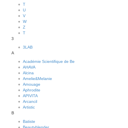
T
U
V
W
Z
Т
3
3LAB
A
Académie Scientifique de Be
AHAVA
Alcina
Amelie&Melanie
Amouage
Aphrodite
APIVITA
Arcancil
Artistic
B
Batiste
Beautyblender