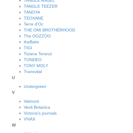
TANGLE ANGEL
TANGLE TEEZER
TANOYA
TEOXANE
Terre d'Oc
THE OMI BROTHERHOOD
The OOZZOO
theBalm
TIGI
Tiziana Terenzi
TONDEO
TONY MOLY
Transvital
U
Undergreen
V
Valmont
Veoli Botanica
Victoria's journals
VIVAX
W