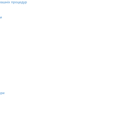
машніх процедур
ни
ери