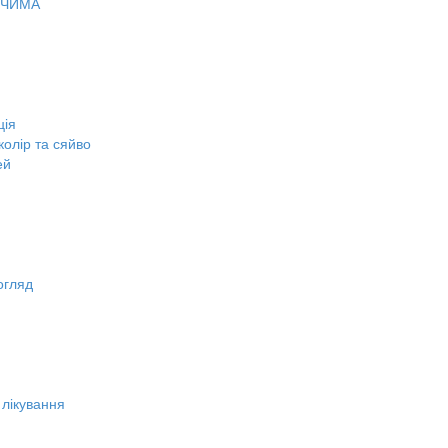
ОЧИМА
ція
олір та сяйво
ей
огляд
 лікування