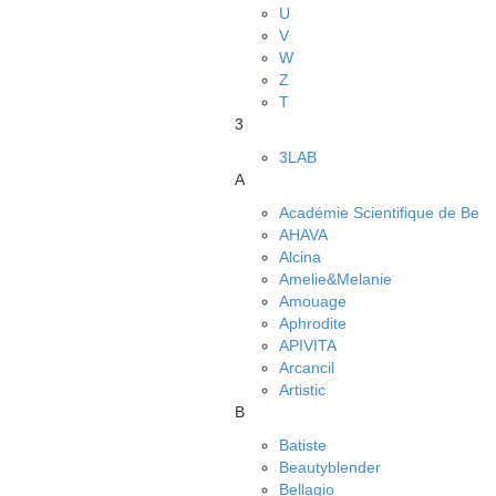
U
V
W
Z
Т
3
3LAB
A
Académie Scientifique de Be
AHAVA
Alcina
Amelie&Melanie
Amouage
Aphrodite
APIVITA
Arcancil
Artistic
B
Batiste
Beautyblender
Bellagio