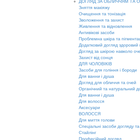
ДОГЛЯД ЗА ОБЛИЧЧЯМ ТА 
Зняття макіяжу
Очищення та тонізація
Зволоження та захист
Живлення та відновлення
Антивікові засоби
Проблемна шкіра та пігмента
Додатковий догляд здоровий к
Догляд за шкірою навколо оч
Захист від сонця
ДЛЯ ЧОЛОВІКІВ
Засоби для гоління і бороди
Для ванни і душа
Догляд для обличчя та очей
Органічний та натуральний д
Для ванни і душа
Для волосся
Аксесуари
ВОЛОССЯ
Для миття голови
Спеціальні засоби догляду та
Стайлінг
Професійний догляд