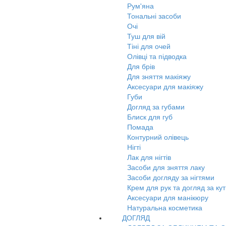
Рум'яна
Тональні засоби
Очі
Туш для вій
Тіні для очей
Олівці та підводка
Для брів
Для зняття макіяжу
Аксесуари для макіяжу
Губи
Догляд за губами
Блиск для губ
Помада
Контурний олівець
Нігті
Лак для нігтів
Засоби для зняття лаку
Засоби догляду за нігтями
Крем для рук та догляд за ку
Аксесуари для манікюру
Натуральна косметика
ДОГЛЯД