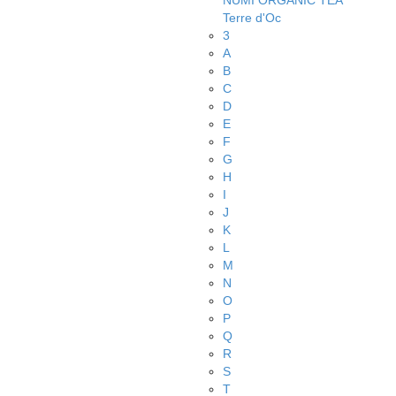
NUMI ORGANIC TEA
Terre d'Oc
3
A
B
C
D
E
F
G
H
I
J
K
L
M
N
O
P
Q
R
S
T