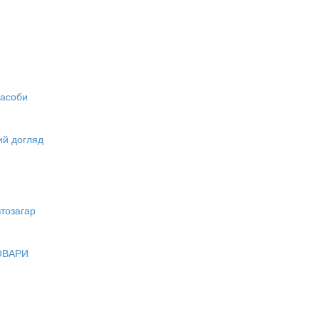
засоби
вий догляд
тозагар
ОВАРИ