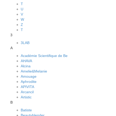
T
U
V
W
Z
Т
3
3LAB
A
Académie Scientifique de Be
AHAVA
Alcina
Amelie&Melanie
Amouage
Aphrodite
APIVITA
Arcancil
Artistic
B
Batiste
Beautyblender