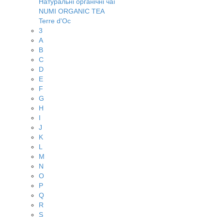
Натуральні органічні чаї
NUMI ORGANIC TEA
Terre d'Oc
3
A
B
C
D
E
F
G
H
I
J
K
L
M
N
O
P
Q
R
S