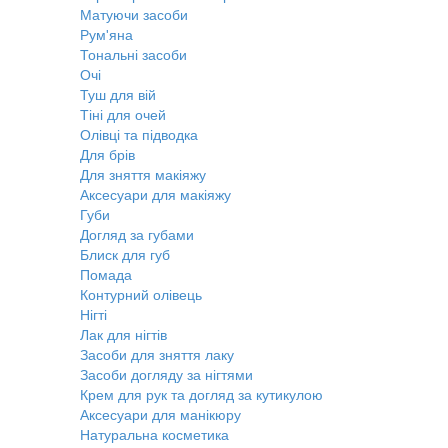
Матуючи засоби
Рум'яна
Тональні засоби
Очі
Туш для вій
Тіні для очей
Олівці та підводка
Для брів
Для зняття макіяжу
Аксесуари для макіяжу
Губи
Догляд за губами
Блиск для губ
Помада
Контурний олівець
Нігті
Лак для нігтів
Засоби для зняття лаку
Засоби догляду за нігтями
Крем для рук та догляд за кутикулою
Аксесуари для манікюру
Натуральна косметика