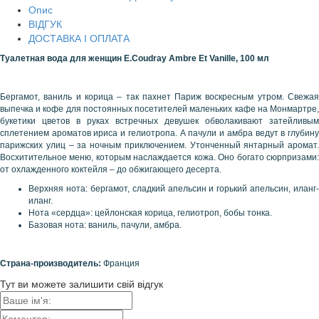
Опис
ВІДГУК
ДОСТАВКА І ОПЛАТА
Туалетная вода для женщин E.Coudray Ambre Et Vanille, 100 мл
Бергамот, ваниль и корица – так пахнет Париж воскресным утром. Свежая
выпечка и кофе для постоянных посетителей маленьких кафе на Монмартре,
букетики цветов в руках встречных девушек обволакивают затейливым
сплетением ароматов ириса и гелиотропа. А пачули и амбра ведут в глубину
парижских улиц – за ночным приключением. Утонченный янтарный аромат.
Восхитительное меню, которым наслаждается кожа. Оно богато сюрпризами:
от охлажденного коктейля – до обжигающего десерта.
Верхняя нота: бергамот, сладкий апельсин и горький апельсин, иланг-
иланг.
Нота «сердца»: цейлонская корица, гелиотроп, бобы тонка.
Базовая нота: ваниль, пачули, амбра.
Страна-производитель:
Франция
Тут ви можете залишити свій відгук