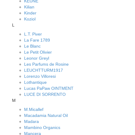
KEUNE
Kilian
Kinder
Koziol
L
L.T. Piver
La Fare 1789
Le Blanc
Le Petit Olivier
Leonor Greyl
Les Parfums de Rosine
LEUCHTTURM1917
Lorenzo Villoresi
Lothantique
Lucas PaPaw OINTMENT
LUCE DI SORRENTO
M
M.Micallef
Macadamia Natural Oil
Madara
Mambino Organics
Mancera