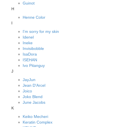
Guinot
H
Henne Color
I
I'm sorry for my skin
Idenel
Ineke
Invisibobble
IsaDora
ISEHAN
Ivo Pitanguy
J
JayJun
Jean D'Arcel
Joico
Joko Blend
June Jacobs
K
Keiko Mecheri
Keratin Complex