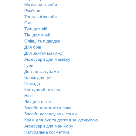
Матуючи засоби
Рум'яна
Тональні засоби
Очі
Туш для вій
Тіні для очей
Олівці та підводка
Для брів
Для зняття макіяжу
Аксесуари для макіяжу
Губи
Догляд за губами
Блиск для губ
Помада
Контурний олівець
Нігті
Лак для нігтів
Засоби для зняття лаку
Засоби догляду за нігтями
Крем для рук та догляд за кутикулою
Аксесуари для манікюру
Натуральна косметика