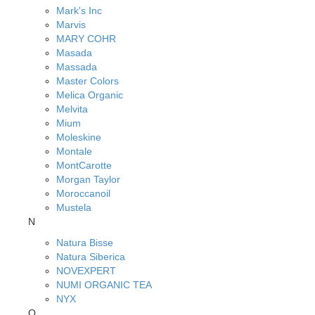
Mark's Inc
Marvis
MARY COHR
Masada
Massada
Master Colors
Melica Organic
Melvita
Mium
Moleskine
Montale
MontCarotte
Morgan Taylor
Moroccanoil
Mustela
N
Natura Bisse
Natura Siberica
NOVEXPERT
NUMI ORGANIC TEA
NYX
O