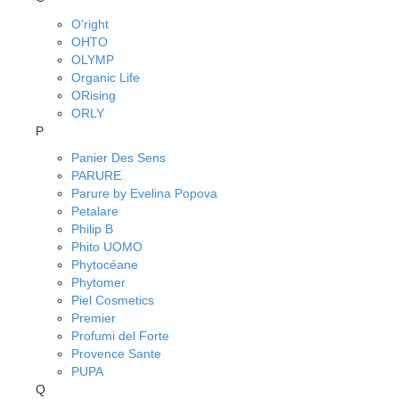
O'right
OHTO
OLYMP
Organic Life
ORising
ORLY
P
Panier Des Sens
PARURE
Parure by Evelina Popova
Petalare
Philip B
Phito UOMO
Phytocéane
Phytomer
Piel Cosmetics
Premier
Profumi del Forte
Provence Sante
PUPA
Q