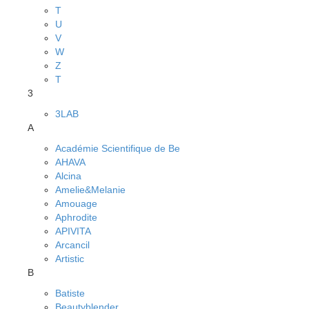
T
U
V
W
Z
Т
3
3LAB
A
Académie Scientifique de Be
AHAVA
Alcina
Amelie&Melanie
Amouage
Aphrodite
APIVITA
Arcancil
Artistic
B
Batiste
Beautyblender