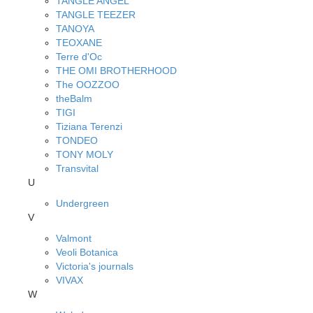
TANGLE ANGEL
TANGLE TEEZER
TANOYA
TEOXANE
Terre d'Oc
THE OMI BROTHERHOOD
The OOZZOO
theBalm
TIGI
Tiziana Terenzi
TONDEO
TONY MOLY
Transvital
U
Undergreen
V
Valmont
Veoli Botanica
Victoria's journals
VIVAX
W