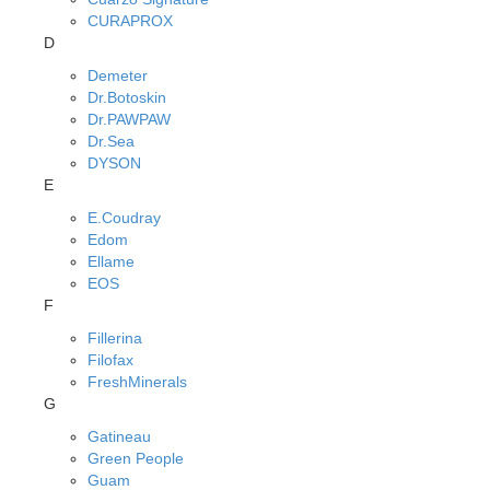
CURAPROX
D
Demeter
Dr.Botoskin
Dr.PAWPAW
Dr.Sea
DYSON
E
E.Coudray
Edom
Ellame
EOS
F
Fillerina
Filofax
FreshMinerals
G
Gatineau
Green People
Guam