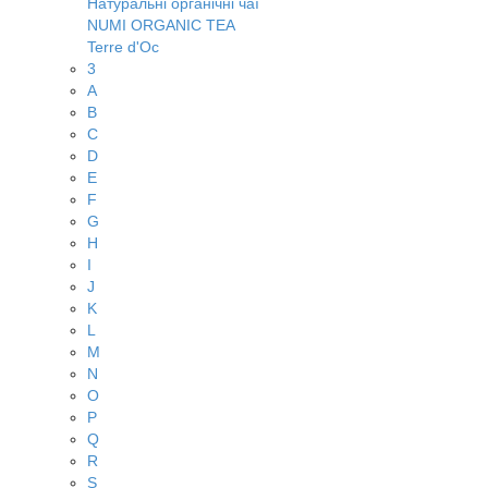
Натуральні органічні чаї
NUMI ORGANIC TEA
Terre d'Oc
3
A
B
C
D
E
F
G
H
I
J
K
L
M
N
O
P
Q
R
S