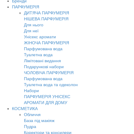
Бренди
Toggl
ПАРФУМЕРІЯ
navig
ДИТЯЧА ПАРФУМЕРІЯ
НІШЕВА ПАРФУМЕРІЯ
Для нього
Для неї
Унісекс аромати
ЖІНОЧА ПАРФУМЕРІЯ
Парфумована вода
Туалетна вода
Лімітовані видання
Подарункові набори
ЧОЛОВІЧА ПАРФУМЕРІЯ
Парфумована вода
Туалетна вода та одеколон
Набори
ПАРФУМЕРІЯ УНІСЕКС
АРОМАТИ ДЛЯ ДОМУ
КОСМЕТИКА
Обличчя
База під макіяж
Пудра
Коректори та консилери