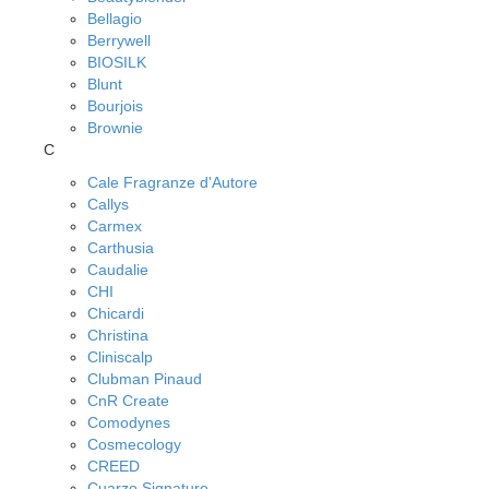
Bellagio
Berrywell
BIOSILK
Blunt
Bourjois
Brownie
C
Cale Fragranze d'Autore
Callys
Carmex
Carthusia
Caudalie
CHI
Chicardi
Christina
Cliniscalp
Clubman Pinaud
CnR Create
Comodynes
Cosmecology
CREED
Cuarzo Signature