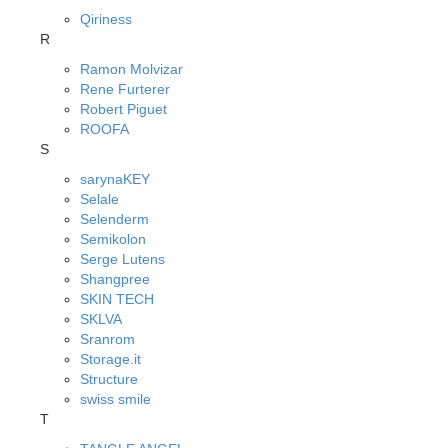
Qiriness
R
Ramon Molvizar
Rene Furterer
Robert Piguet
ROOFA
S
sarynaKEY
Selale
Selenderm
Semikolon
Serge Lutens
Shangpree
SKIN TECH
SKLVA
Sranrom
Storage.it
Structure
swiss smile
T