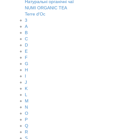
Натуральні органічні чаї
NUMI ORGANIC TEA
Terre d'Oc
3
A
B
C
D
E
F
G
H
I
J
K
L
M
N
O
P
Q
R
S