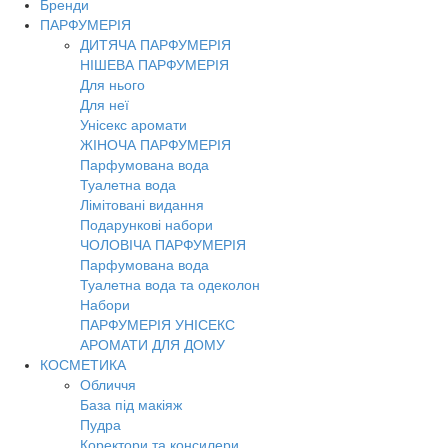
Бренди
ПАРФУМЕРІЯ
ДИТЯЧА ПАРФУМЕРІЯ
НІШЕВА ПАРФУМЕРІЯ
Для нього
Для неї
Унісекс аромати
ЖІНОЧА ПАРФУМЕРІЯ
Парфумована вода
Туалетна вода
Лімітовані видання
Подарункові набори
ЧОЛОВІЧА ПАРФУМЕРІЯ
Парфумована вода
Туалетна вода та одеколон
Набори
ПАРФУМЕРІЯ УНІСЕКС
АРОМАТИ ДЛЯ ДОМУ
КОСМЕТИКА
Обличчя
База під макіяж
Пудра
Коректори та консилери