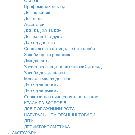
Стайлінг
Професійний догляд
Для чоловіків
Для дітей
Аксесуари
ДОГЛЯД ЗА ТІЛОМ
Для ванної та душу
Догляд для тіла
Спеціальні та антицелюлітні засоби
Засоби проти розтяжок
Дезодоранти
Захист від сонця та антивіковий догляд
Засоби для депіляції
Масажні масла для тіла
Догляд за ногами
Догляд за руками
Серветки для очищення та автозагар
КРАСА ТА ЗДОРОВ'Я
ДЛЯ ПОРОЖНИНИ РОТА
НАТУРАЛЬНІ ТА ОРАНІЧНІ ТОВАРИ
ДІТИ
ДЕРМАТОКОСМЕТИКА
АКСЕСУАРИ