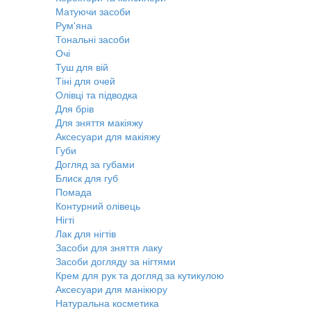
Матуючи засоби
Рум'яна
Тональні засоби
Очі
Туш для вій
Тіні для очей
Олівці та підводка
Для брів
Для зняття макіяжу
Аксесуари для макіяжу
Губи
Догляд за губами
Блиск для губ
Помада
Контурний олівець
Нігті
Лак для нігтів
Засоби для зняття лаку
Засоби догляду за нігтями
Крем для рук та догляд за кутикулою
Аксесуари для манікюру
Натуральна косметика