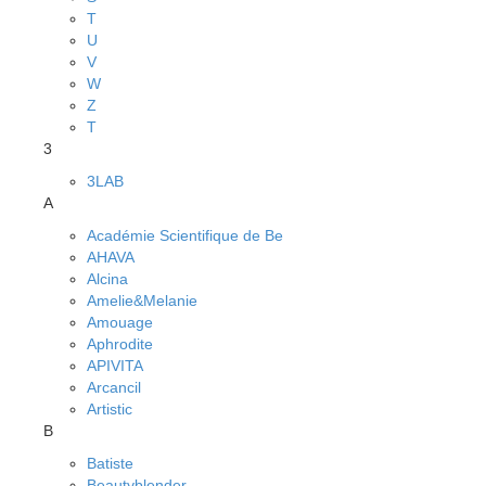
T
U
V
W
Z
Т
3
3LAB
A
Académie Scientifique de Be
AHAVA
Alcina
Amelie&Melanie
Amouage
Aphrodite
APIVITA
Arcancil
Artistic
B
Batiste
Beautyblender