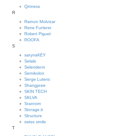
Qiriness
R
Ramon Molvizar
Rene Furterer
Robert Piguet
ROOFA
S
sarynaKEY
Selale
Selenderm
Semikolon
Serge Lutens
Shangpree
SKIN TECH
SKLVA
Sranrom
Storage.it
Structure
swiss smile
T