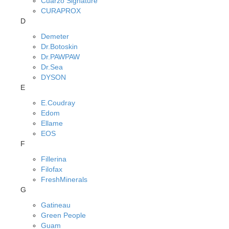
Cuarzo Signature
CURAPROX
D
Demeter
Dr.Botoskin
Dr.PAWPAW
Dr.Sea
DYSON
E
E.Coudray
Edom
Ellame
EOS
F
Fillerina
Filofax
FreshMinerals
G
Gatineau
Green People
Guam