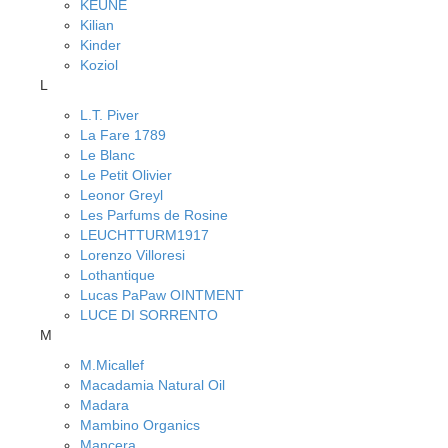
KEUNE
Kilian
Kinder
Koziol
L
L.T. Piver
La Fare 1789
Le Blanc
Le Petit Olivier
Leonor Greyl
Les Parfums de Rosine
LEUCHTTURM1917
Lorenzo Villoresi
Lothantique
Lucas PaPaw OINTMENT
LUCE DI SORRENTO
M
M.Micallef
Macadamia Natural Oil
Madara
Mambino Organics
Mancera