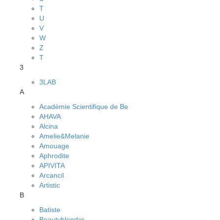
T
U
V
W
Z
Т
3
3LAB
A
Académie Scientifique de Be
AHAVA
Alcina
Amelie&Melanie
Amouage
Aphrodite
APIVITA
Arcancil
Artistic
B
Batiste
Beautyblender