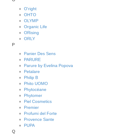
O'right
OHTO
OLYMP
Organic Life
ORising
ORLY
P
Panier Des Sens
PARURE
Parure by Evelina Popova
Petalare
Philip B
Phito UOMO
Phytocéane
Phytomer
Piel Cosmetics
Premier
Profumi del Forte
Provence Sante
PUPA
Q