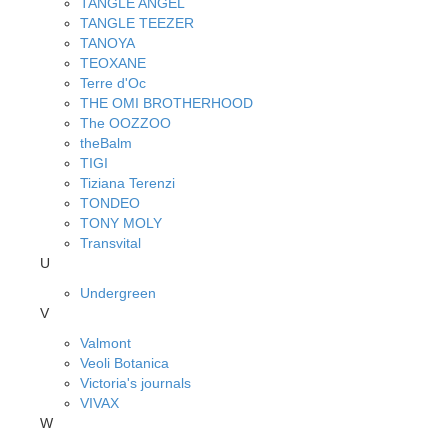
TANGLE ANGEL
TANGLE TEEZER
TANOYA
TEOXANE
Terre d'Oc
THE OMI BROTHERHOOD
The OOZZOO
theBalm
TIGI
Tiziana Terenzi
TONDEO
TONY MOLY
Transvital
U
Undergreen
V
Valmont
Veoli Botanica
Victoria's journals
VIVAX
W