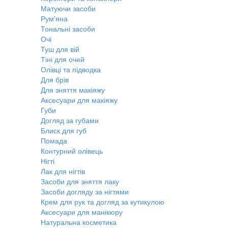
Матуючи засоби
Рум'яна
Тональні засоби
Очі
Туш для вій
Тіні для очей
Олівці та підводка
Для брів
Для зняття макіяжу
Аксесуари для макіяжу
Губи
Догляд за губами
Блиск для губ
Помада
Контурний олівець
Нігті
Лак для нігтів
Засоби для зняття лаку
Засоби догляду за нігтями
Крем для рук та догляд за кутикулою
Аксесуари для манікюру
Натуральна косметика