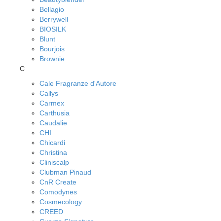
Bellagio
Berrywell
BIOSILK
Blunt
Bourjois
Brownie
C
Cale Fragranze d'Autore
Callys
Carmex
Carthusia
Caudalie
CHI
Chicardi
Christina
Cliniscalp
Clubman Pinaud
CnR Create
Comodynes
Cosmecology
CREED