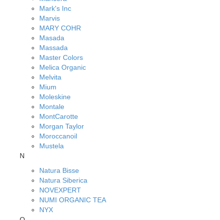
Mark's Inc
Marvis
MARY COHR
Masada
Massada
Master Colors
Melica Organic
Melvita
Mium
Moleskine
Montale
MontCarotte
Morgan Taylor
Moroccanoil
Mustela
N
Natura Bisse
Natura Siberica
NOVEXPERT
NUMI ORGANIC TEA
NYX
O