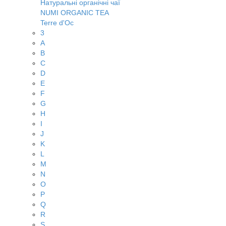
Натуральні органічні чаї
NUMI ORGANIC TEA
Terre d'Oc
3
A
B
C
D
E
F
G
H
I
J
K
L
M
N
O
P
Q
R
S