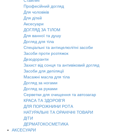
Стайлінг
Професійний догляд
Для чоловіків
Для дітей
Аксесуари
ДОГЛЯД ЗА ТІЛОМ
Для ванної та душу
Догляд для тіла
Спеціальні та антицелюлітні засоби
Засоби проти розтяжок
Дезодоранти
Захист від сонця та антивіковий догляд
Засоби для депіляції
Масажні масла для тіла
Догляд за ногами
Догляд за руками
Серветки для очищення та автозагар
КРАСА ТА ЗДОРОВ'Я
ДЛЯ ПОРОЖНИНИ РОТА
НАТУРАЛЬНІ ТА ОРАНІЧНІ ТОВАРИ
ДІТИ
ДЕРМАТОКОСМЕТИКА
АКСЕСУАРИ