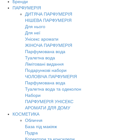
Бренди
Toggl
ПАРФУМЕРІЯ
navig
ДИТЯЧА ПАРФУМЕРІЯ
НІШЕВА ПАРФУМЕРІЯ
Для нього
Для неї
Унісекс аромати
ЖІНОЧА ПАРФУМЕРІЯ
Парфумована вода
Туалетна вода
Лімітовані видання
Подарункові набори
ЧОЛОВІЧА ПАРФУМЕРІЯ
Парфумована вода
Туалетна вода та одеколон
Набори
ПАРФУМЕРІЯ УНІСЕКС
АРОМАТИ ДЛЯ ДОМУ
КОСМЕТИКА
Обличчя
База під макіяж
Пудра
Коректори та консилери