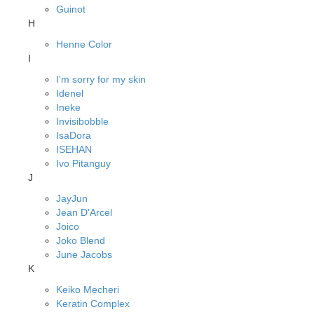
Guinot
H
Henne Color
I
I'm sorry for my skin
Idenel
Ineke
Invisibobble
IsaDora
ISEHAN
Ivo Pitanguy
J
JayJun
Jean D'Arcel
Joico
Joko Blend
June Jacobs
K
Keiko Mecheri
Keratin Complex