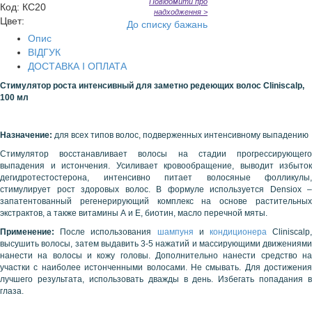
Повідомити про
Код
:
КС20
надходження >
Цвет:
До списку бажань
Опис
ВІДГУК
ДОСТАВКА І ОПЛАТА
Стимулятор роста интенсивный для заметно редеющих волос Cliniscalp,
100 мл
Назначение:
для всех типов волос, подверженных интенсивному выпадению
Стимулятор восстанавливает волосы на стадии прогрессирующего
выпадения и истончения. Усиливает кровообращение, выводит избыток
дегидротестостерона, интенсивно питает волосяные фолликулы,
стимулирует рост здоровых волос. В формуле используется Densiox –
запатентованный регенерирующий комплекс на основе растительных
экстрактов, а также витамины А и Е, биотин, масло перечной мяты.
Применение:
После использования
шампуня
и
кондиционера
Cliniscalp
высушить волосы, затем выдавить 3-5 нажатий и массирующими движениями
нанести на волосы и кожу головы. Дополнительно нанести средство на
участки с наиболее истонченными волосами. Не смывать. Для достижения
лучшего результата, использовать дважды в день. Избегать попадания в
глаза.