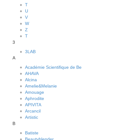
T
U
V
W
Z
Т
3
3LAB
A
Académie Scientifique de Be
AHAVA
Alcina
Amelie&Melanie
Amouage
Aphrodite
APIVITA
Arcancil
Artistic
B
Batiste
Beautyblender