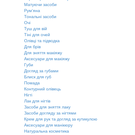
Матуючи засоби
Рум'яна
Тональні засоби
Очі
Туш для вій
Тіні для очей
Олівці та підводка
Для брів
Для зняття макіяжу
Аксесуари для макіяжу
Губи
Догляд за губами
Блиск для губ
Помада
Контурний олівець
Нігті
Лак для нігтів
Засоби для зняття лаку
Засоби догляду за нігтями
Крем для рук та догляд за кутикулою
Аксесуари для манікюру
Натуральна косметика