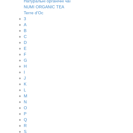
Натуральні органічні чаї
NUMI ORGANIC TEA
Terre d'Oc
3
A
B
C
D
E
F
G
H
I
J
K
L
M
N
O
P
Q
R
S