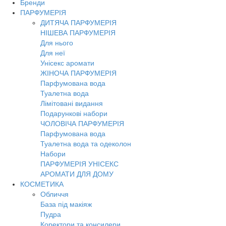
Бренди
ПАРФУМЕРІЯ
ДИТЯЧА ПАРФУМЕРІЯ
НІШЕВА ПАРФУМЕРІЯ
Для нього
Для неї
Унісекс аромати
ЖІНОЧА ПАРФУМЕРІЯ
Парфумована вода
Туалетна вода
Лімітовані видання
Подарункові набори
ЧОЛОВІЧА ПАРФУМЕРІЯ
Парфумована вода
Туалетна вода та одеколон
Набори
ПАРФУМЕРІЯ УНІСЕКС
АРОМАТИ ДЛЯ ДОМУ
КОСМЕТИКА
Обличчя
База під макіяж
Пудра
Коректори та консилери