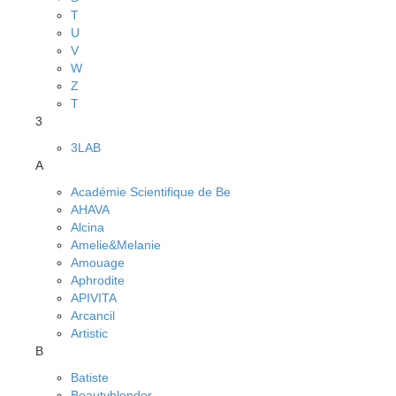
T
U
V
W
Z
Т
3
3LAB
A
Académie Scientifique de Be
AHAVA
Alcina
Amelie&Melanie
Amouage
Aphrodite
APIVITA
Arcancil
Artistic
B
Batiste
Beautyblender