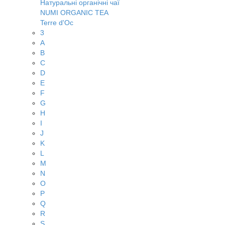
Натуральні органічні чаї
NUMI ORGANIC TEA
Terre d'Oc
3
A
B
C
D
E
F
G
H
I
J
K
L
M
N
O
P
Q
R
S