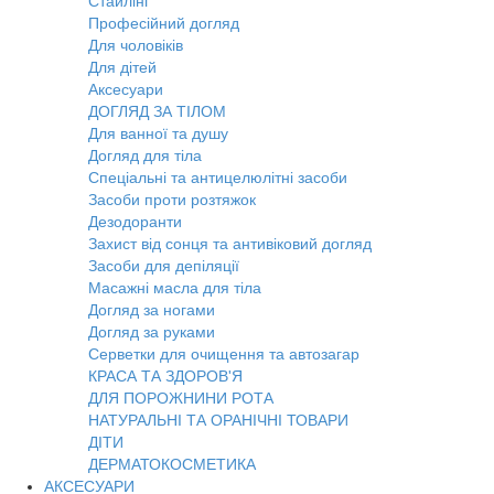
Стайлінг
Професійний догляд
Для чоловіків
Для дітей
Аксесуари
ДОГЛЯД ЗА ТІЛОМ
Для ванної та душу
Догляд для тіла
Спеціальні та антицелюлітні засоби
Засоби проти розтяжок
Дезодоранти
Захист від сонця та антивіковий догляд
Засоби для депіляції
Масажні масла для тіла
Догляд за ногами
Догляд за руками
Серветки для очищення та автозагар
КРАСА ТА ЗДОРОВ'Я
ДЛЯ ПОРОЖНИНИ РОТА
НАТУРАЛЬНІ ТА ОРАНІЧНІ ТОВАРИ
ДІТИ
ДЕРМАТОКОСМЕТИКА
АКСЕСУАРИ