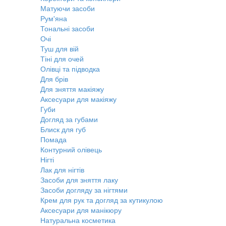
Матуючи засоби
Рум'яна
Тональні засоби
Очі
Туш для вій
Тіні для очей
Олівці та підводка
Для брів
Для зняття макіяжу
Аксесуари для макіяжу
Губи
Догляд за губами
Блиск для губ
Помада
Контурний олівець
Нігті
Лак для нігтів
Засоби для зняття лаку
Засоби догляду за нігтями
Крем для рук та догляд за кутикулою
Аксесуари для манікюру
Натуральна косметика