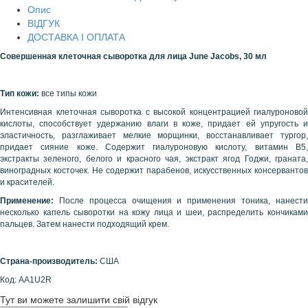
Опис
ВІДГУК
ДОСТАВКА І ОПЛАТА
Совершенная клеточная сыворотка для лица
June
Jacobs
, 30 мл
Тип кожи:
все типы кожи
Интенсивная клеточная сыворотка с высокой концентрацией гиалуроновой
кислоты, способствует удержанию влаги в коже, придает ей упругость и
эластичность, разглаживает мелкие морщинки, восстанавливает тургор,
придает сияние коже. Содержит гиалуроновую кислоту, витамин В5,
экстракты зеленого, белого и красного чая, экстракт ягод Годжи, граната,
виноградных косточек. Не содержит парабенов, искусственных консервантов
и красителей.
Применение:
После процесса очищения и применения тоника, нанест
несколько капель сыворотки на кожу лица и шеи, распределить кончиками
пальцев. Затем нанести подходящий крем.
Страна-производитель:
США
Код: AA1U2R
Тут ви можете залишити свій відгук