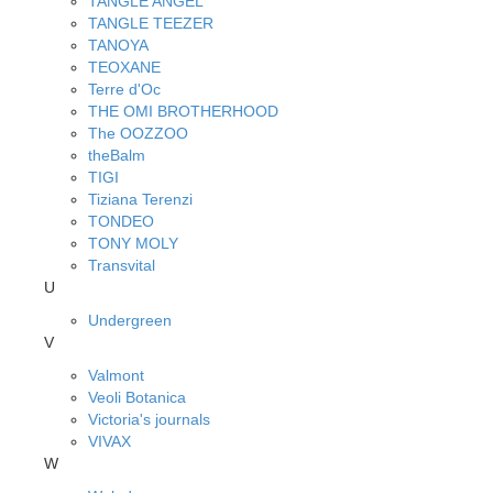
TANGLE ANGEL
TANGLE TEEZER
TANOYA
TEOXANE
Terre d'Oc
THE OMI BROTHERHOOD
The OOZZOO
theBalm
TIGI
Tiziana Terenzi
TONDEO
TONY MOLY
Transvital
U
Undergreen
V
Valmont
Veoli Botanica
Victoria's journals
VIVAX
W