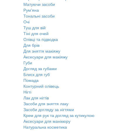
Матуючи засоби
Рум'яна
Тональні засоби
Очі
Туш для вій
Тіні для очей
Олівці та підводка
Для брів
Для зняття макіяжу
Аксесуари для макіяжу
Губи
Догляд за губами
Блиск для губ
Помада
Контурний олівець
Нігті
Лак для нігтів
Засоби для зняття лаку
Засоби догляду за нігтями
Крем для рук та догляд за кутикулою
Аксесуари для манікюру
Натуральна косметика