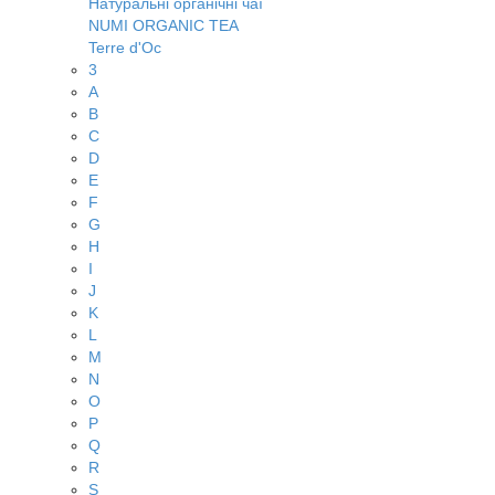
Натуральні органічні чаї
NUMI ORGANIC TEA
Terre d'Oc
3
A
B
C
D
E
F
G
H
I
J
K
L
M
N
O
P
Q
R
S