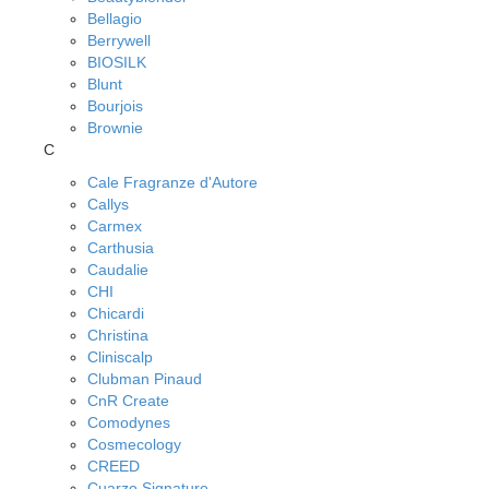
Bellagio
Berrywell
BIOSILK
Blunt
Bourjois
Brownie
C
Cale Fragranze d'Autore
Callys
Carmex
Carthusia
Caudalie
CHI
Chicardi
Christina
Cliniscalp
Clubman Pinaud
CnR Create
Comodynes
Cosmecology
CREED
Cuarzo Signature