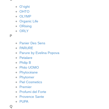
O'right
OHTO
OLYMP
Organic Life
ORising
ORLY
P
Panier Des Sens
PARURE
Parure by Evelina Popova
Petalare
Philip B
Phito UOMO
Phytocéane
Phytomer
Piel Cosmetics
Premier
Profumi del Forte
Provence Sante
PUPA
Q