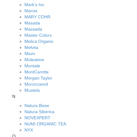
Mark's Inc
Marvis
MARY COHR
Masada
Massada
Master Colors
Melica Organic
Melvita
Mium
Moleskine
Montale
MontCarotte
Morgan Taylor
Moroccanoil
Mustela
N
Natura Bisse
Natura Siberica
NOVEXPERT
NUMI ORGANIC TEA
NYX
O