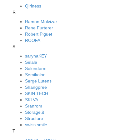
Qiriness
R
Ramon Molvizar
Rene Furterer
Robert Piguet
ROOFA
S
sarynaKEY
Selale
Selenderm
Semikolon
Serge Lutens
Shangpree
SKIN TECH
SKLVA
Sranrom
Storage.it
Structure
swiss smile
T