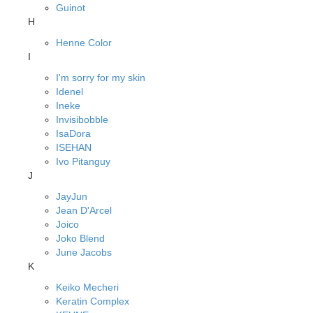
Guinot
H
Henne Color
I
I'm sorry for my skin
Idenel
Ineke
Invisibobble
IsaDora
ISEHAN
Ivo Pitanguy
J
JayJun
Jean D'Arcel
Joico
Joko Blend
June Jacobs
K
Keiko Mecheri
Keratin Complex