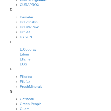
CURAPROX
D
Demeter
Dr.Botoskin
Dr.PAWPAW
Dr.Sea
DYSON
E
E.Coudray
Edom
Ellame
EOS
F
Fillerina
Filofax
FreshMinerals
G
Gatineau
Green People
Guam