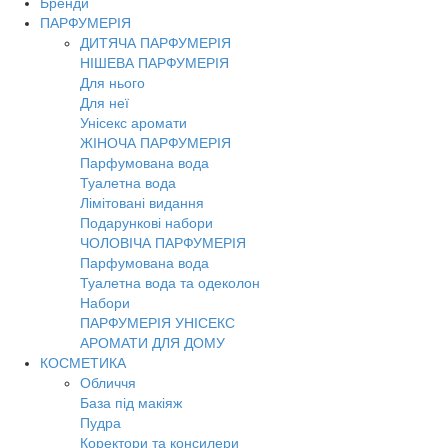
Бренди
Toggl
ПАРФУМЕРІЯ
navig
ДИТЯЧА ПАРФУМЕРІЯ
НІШЕВА ПАРФУМЕРІЯ
Для нього
Для неї
Унісекс аромати
ЖІНОЧА ПАРФУМЕРІЯ
Парфумована вода
Туалетна вода
Лімітовані видання
Подарункові набори
ЧОЛОВІЧА ПАРФУМЕРІЯ
Парфумована вода
Туалетна вода та одеколон
Набори
ПАРФУМЕРІЯ УНІСЕКС
АРОМАТИ ДЛЯ ДОМУ
КОСМЕТИКА
Обличчя
База під макіяж
Пудра
Коректори та консилери