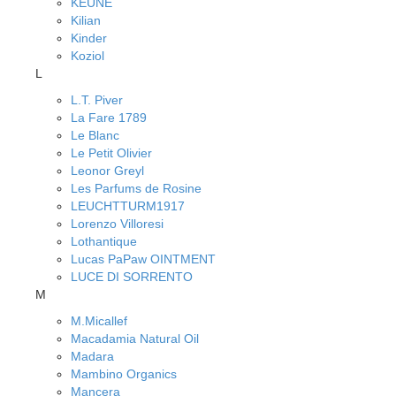
KEUNE
Kilian
Kinder
Koziol
L
L.T. Piver
La Fare 1789
Le Blanc
Le Petit Olivier
Leonor Greyl
Les Parfums de Rosine
LEUCHTTURM1917
Lorenzo Villoresi
Lothantique
Lucas PaPaw OINTMENT
LUCE DI SORRENTO
M
M.Micallef
Macadamia Natural Oil
Madara
Mambino Organics
Mancera