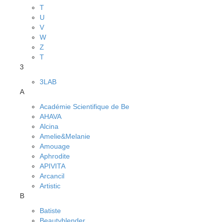
T
U
V
W
Z
Т
3
3LAB
A
Académie Scientifique de Be
AHAVA
Alcina
Amelie&Melanie
Amouage
Aphrodite
APIVITA
Arcancil
Artistic
B
Batiste
Beautyblender