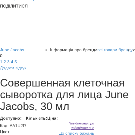
ПОДІЛИТИСЯ
June Jacobs
Інформація про бренд
>
всі товари бренду
>
0
1
2
3
4
5
Додати відгук
Совершенная клеточная
сыворотка для лица June
Jacobs, 30 мл
Доступно:
Кількість:
Ціна:
Повідомити про
Код
:
AA1U2R
надходження >
Цвет:
До списку бажань