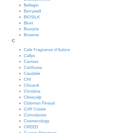
Bellagio
Berrywell
BIOSILK
Blunt
Bourjois
Brownie
C
Cale Fragranze d'Autore
Callys
Carmex
Carthusia
Caudalie
CHI
Chicardi
Christina
Cliniscalp
Clubman Pinaud
CnR Create
Comodynes
Cosmecology
CREED
Cuarzo Signature