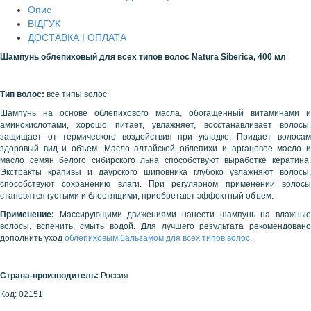
Опис
ВІДГУК
ДОСТАВКА І ОПЛАТА
Шампунь облепиховый для всех типов волос Natura Siberica, 400 мл
Тип волос:
все типы волос
Шампунь на основе облепихового масла, обогащенный витаминами и
аминокислотами, хорошо питает, увлажняет, восстанавливает волосы,
защищает от термического воздействия при укладке. Придает волосам
здоровый вид и объем. Масло алтайской облепихи и аргановое масло и
масло семян белого сибирского льна способствуют выработке кератина.
Экстракты крапивы и даурского шиповника глубоко увлажняют волосы,
способствуют сохранению влаги. При регулярном применении волосы
становятся густыми и блестящими, приобретают эффектный объем.
Применение
:
Массирующими движениями нанести шампунь на влажные
волосы, вспенить, смыть водой. Для лучшего результата рекомендовано
дополнить уход
облепиховым бальзамом для всех типов волос
.
Страна-производитель:
Россия
Код:
02151