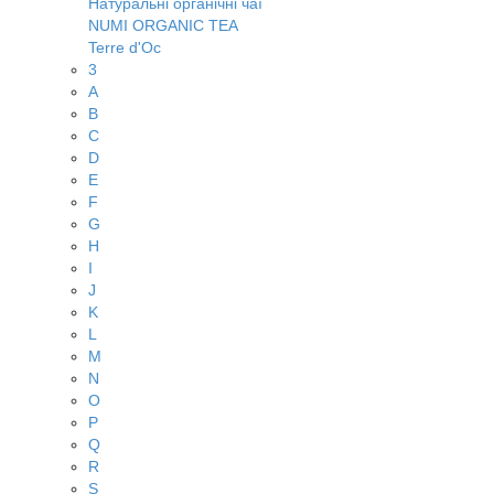
Натуральні органічні чаї
NUMI ORGANIC TEA
Terre d'Oc
3
A
B
C
D
E
F
G
H
I
J
K
L
M
N
O
P
Q
R
S