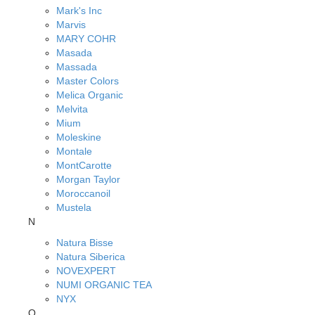
Mark's Inc
Marvis
MARY COHR
Masada
Massada
Master Colors
Melica Organic
Melvita
Mium
Moleskine
Montale
MontCarotte
Morgan Taylor
Moroccanoil
Mustela
N
Natura Bisse
Natura Siberica
NOVEXPERT
NUMI ORGANIC TEA
NYX
O