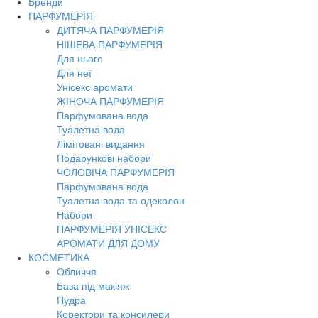
Бренди
Toggl
ПАРФУМЕРІЯ
navig
ДИТЯЧА ПАРФУМЕРІЯ
НІШЕВА ПАРФУМЕРІЯ
Для нього
Для неї
Унісекс аромати
ЖІНОЧА ПАРФУМЕРІЯ
Парфумована вода
Туалетна вода
Лімітовані видання
Подарункові набори
ЧОЛОВІЧА ПАРФУМЕРІЯ
Парфумована вода
Туалетна вода та одеколон
Набори
ПАРФУМЕРІЯ УНІСЕКС
АРОМАТИ ДЛЯ ДОМУ
КОСМЕТИКА
Обличчя
База під макіяж
Пудра
Коректори та консилери