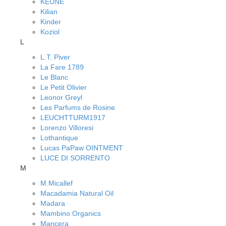
KEUNE
Kilian
Kinder
Koziol
L
L.T. Piver
La Fare 1789
Le Blanc
Le Petit Olivier
Leonor Greyl
Les Parfums de Rosine
LEUCHTTURM1917
Lorenzo Villoresi
Lothantique
Lucas PaPaw OINTMENT
LUCE DI SORRENTO
M
M.Micallef
Macadamia Natural Oil
Madara
Mambino Organics
Mancera