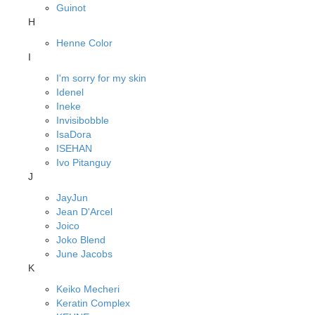
Guinot
H
Henne Color
I
I'm sorry for my skin
Idenel
Ineke
Invisibobble
IsaDora
ISEHAN
Ivo Pitanguy
J
JayJun
Jean D'Arcel
Joico
Joko Blend
June Jacobs
K
Keiko Mecheri
Keratin Complex