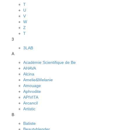
T
U
V
W
Z
Т
3
3LAB
A
Académie Scientifique de Be
AHAVA
Alcina
Amelie&Melanie
Amouage
Aphrodite
APIVITA
Arcancil
Artistic
B
Batiste
Beautyblender