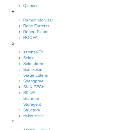
Qiriness
R
Ramon Molvizar
Rene Furterer
Robert Piguet
ROOFA
S
sarynaKEY
Selale
Selenderm
Semikolon
Serge Lutens
Shangpree
SKIN TECH
SKLVA
Sranrom
Storage.it
Structure
swiss smile
T