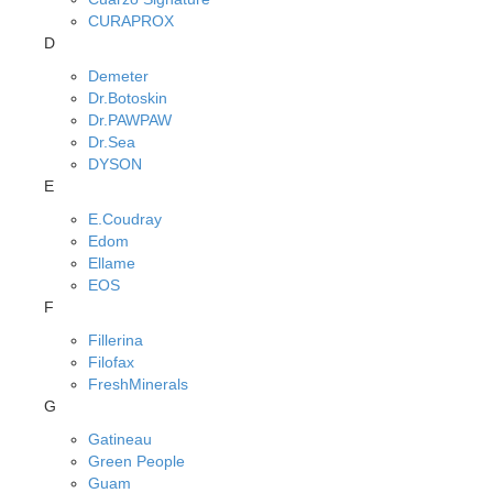
CURAPROX
D
Demeter
Dr.Botoskin
Dr.PAWPAW
Dr.Sea
DYSON
E
E.Coudray
Edom
Ellame
EOS
F
Fillerina
Filofax
FreshMinerals
G
Gatineau
Green People
Guam