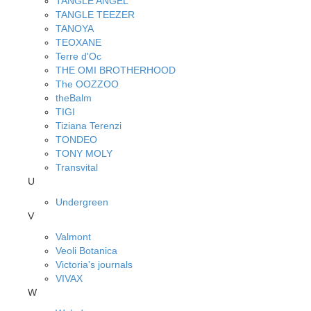
TANGLE ANGEL
TANGLE TEEZER
TANOYA
TEOXANE
Terre d'Oc
THE OMI BROTHERHOOD
The OOZZOO
theBalm
TIGI
Tiziana Terenzi
TONDEO
TONY MOLY
Transvital
U
Undergreen
V
Valmont
Veoli Botanica
Victoria's journals
VIVAX
W