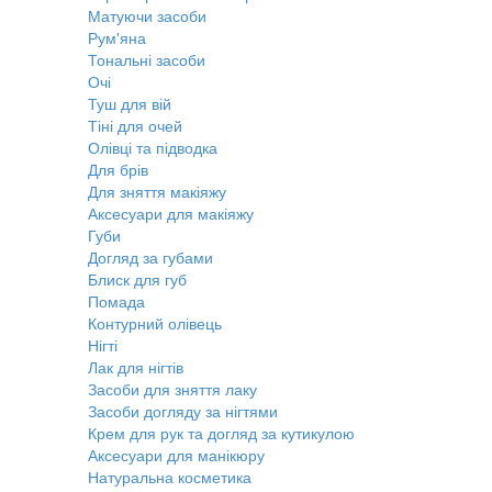
Матуючи засоби
Рум'яна
Тональні засоби
Очі
Туш для вій
Тіні для очей
Олівці та підводка
Для брів
Для зняття макіяжу
Аксесуари для макіяжу
Губи
Догляд за губами
Блиск для губ
Помада
Контурний олівець
Нігті
Лак для нігтів
Засоби для зняття лаку
Засоби догляду за нігтями
Крем для рук та догляд за кутикулою
Аксесуари для манікюру
Натуральна косметика