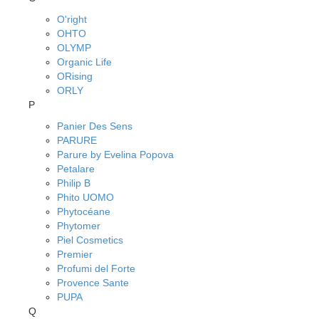
O'right
OHTO
OLYMP
Organic Life
ORising
ORLY
P
Panier Des Sens
PARURE
Parure by Evelina Popova
Petalare
Philip B
Phito UOMO
Phytocéane
Phytomer
Piel Cosmetics
Premier
Profumi del Forte
Provence Sante
PUPA
Q