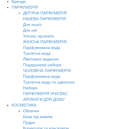
Бренди
ПАРФУМЕРІЯ
ДИТЯЧА ПАРФУМЕРІЯ
НІШЕВА ПАРФУМЕРІЯ
Для нього
Для неї
Унісекс аромати
ЖІНОЧА ПАРФУМЕРІЯ
Парфумована вода
Туалетна вода
Лімітовані видання
Подарункові набори
ЧОЛОВІЧА ПАРФУМЕРІЯ
Парфумована вода
Туалетна вода та одеколон
Набори
ПАРФУМЕРІЯ УНІСЕКС
АРОМАТИ ДЛЯ ДОМУ
КОСМЕТИКА
Обличчя
База під макіяж
Пудра
Коректори та консилери