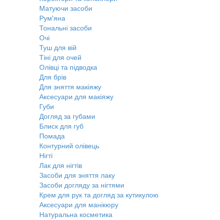
Матуючи засоби
Рум'яна
Тональні засоби
Очі
Туш для вій
Тіні для очей
Олівці та підводка
Для брів
Для зняття макіяжу
Аксесуари для макіяжу
Губи
Догляд за губами
Блиск для губ
Помада
Контурний олівець
Нігті
Лак для нігтів
Засоби для зняття лаку
Засоби догляду за нігтями
Крем для рук та догляд за кутикулою
Аксесуари для манікюру
Натуральна косметика