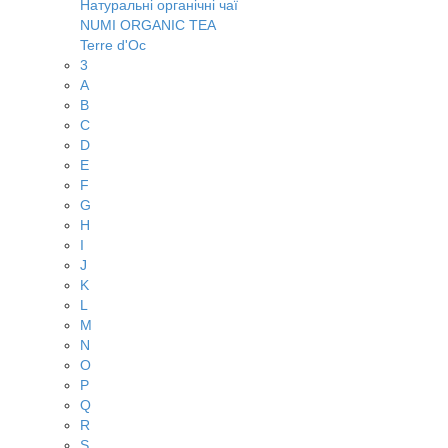
Натуральні органічні чаї
NUMI ORGANIC TEA
Terre d'Oc
3
A
B
C
D
E
F
G
H
I
J
K
L
M
N
O
P
Q
R
S