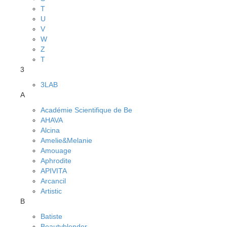
T
U
V
W
Z
Т
3
3LAB
A
Académie Scientifique de Be
AHAVA
Alcina
Amelie&Melanie
Amouage
Aphrodite
APIVITA
Arcancil
Artistic
B
Batiste
Beautyblender