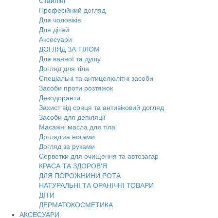
Стайлінг
Професійний догляд
Для чоловіків
Для дітей
Аксесуари
ДОГЛЯД ЗА ТІЛОМ
Для ванної та душу
Догляд для тіла
Спеціальні та антицелюлітні засоби
Засоби проти розтяжок
Дезодоранти
Захист від сонця та антивіковий догляд
Засоби для депіляції
Масажні масла для тіла
Догляд за ногами
Догляд за руками
Серветки для очищення та автозагар
КРАСА ТА ЗДОРОВ'Я
ДЛЯ ПОРОЖНИНИ РОТА
НАТУРАЛЬНІ ТА ОРАНІЧНІ ТОВАРИ
ДІТИ
ДЕРМАТОКОСМЕТИКА
АКСЕСУАРИ