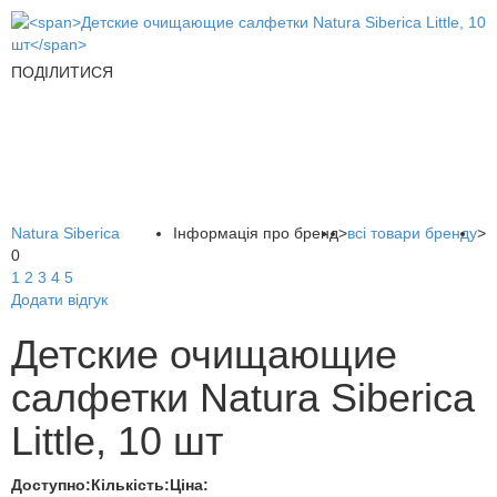
ПОДІЛИТИСЯ
Natura Siberica
Інформація про бренд
>
всі товари бренду
>
0
1
2
3
4
5
Додати відгук
Детские очищающие
салфетки Natura Siberica
Little, 10 шт
Доступно:
Кількість:
Ціна: