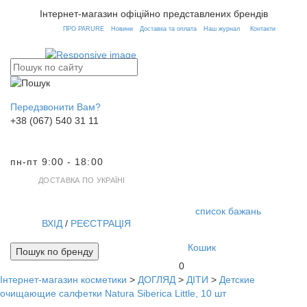
Інтернет-магазин офіційно представлених брендів
ПРО PARURE
Новини
Доставка та оплата
Наш журнал
Контакти
Передзвонити Вам?
+38 (067) 540 31 11
пн-пт 9:00 - 18:00
ДОСТАВКА ПО УКРАЇНІ
список бажань
ВХІД
/
РЕЄСТРАЦІЯ
Кошик
Пошук по бренду
0
Інтернет-магазин косметики
>
ДОГЛЯД
>
ДІТИ
>
Детские
Toggl
очищающие салфетки Natura Siberica Little, 10 шт
navig