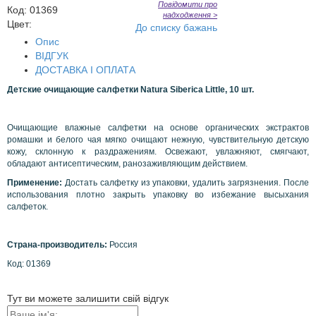
Повідомити про
Код
:
01369
надходження >
Цвет:
До списку бажань
Опис
ВІДГУК
ДОСТАВКА І ОПЛАТА
Детские очищающие салфетки Natura Siberica Little, 10 шт.
Очищающие влажные салфетки на основе органических экстрактов
ромашки и белого чая мягко очищают нежную, чувствительную детскую
кожу, склонную к раздражениям. Освежают, увлажняют, смягчают,
обладают антисептическим, ранозаживляющим действием.
Применение:
Достать салфетку из упаковки, удалить загрязнения. После
использования плотно закрыть упаковку во избежание высыхания
салфеток.
Страна-производитель:
Россия
Код:
01369
Тут ви можете залишити свій відгук