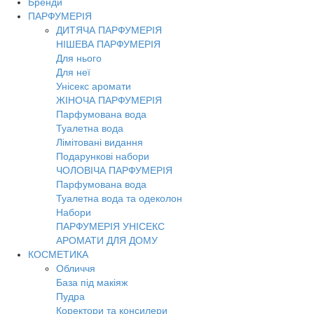
Бренди
Toggl
ПАРФУМЕРІЯ
navig
ДИТЯЧА ПАРФУМЕРІЯ
НІШЕВА ПАРФУМЕРІЯ
Для нього
Для неї
Унісекс аромати
ЖІНОЧА ПАРФУМЕРІЯ
Парфумована вода
Туалетна вода
Лімітовані видання
Подарункові набори
ЧОЛОВІЧА ПАРФУМЕРІЯ
Парфумована вода
Туалетна вода та одеколон
Набори
ПАРФУМЕРІЯ УНІСЕКС
АРОМАТИ ДЛЯ ДОМУ
КОСМЕТИКА
Обличчя
База під макіяж
Пудра
Коректори та консилери