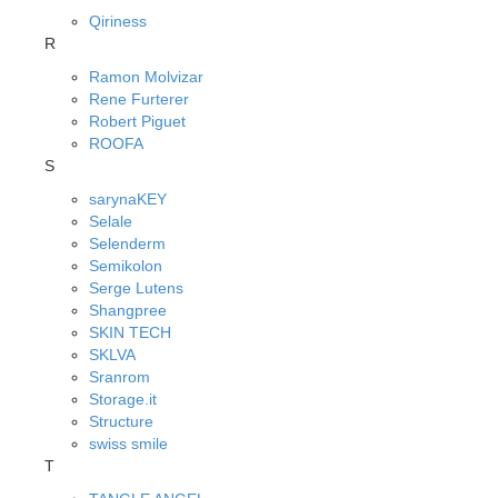
Qiriness
R
Ramon Molvizar
Rene Furterer
Robert Piguet
ROOFA
S
sarynaKEY
Selale
Selenderm
Semikolon
Serge Lutens
Shangpree
SKIN TECH
SKLVA
Sranrom
Storage.it
Structure
swiss smile
T