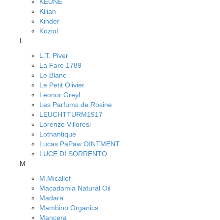
KEUNE
Kilian
Kinder
Koziol
L
L.T. Piver
La Fare 1789
Le Blanc
Le Petit Olivier
Leonor Greyl
Les Parfums de Rosine
LEUCHTTURM1917
Lorenzo Villoresi
Lothantique
Lucas PaPaw OINTMENT
LUCE DI SORRENTO
M
M.Micallef
Macadamia Natural Oil
Madara
Mambino Organics
Mancera