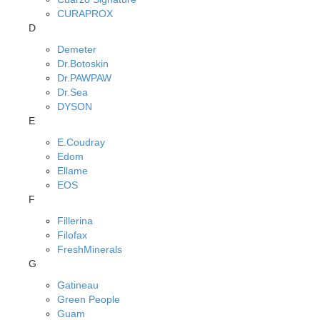
CURAPROX
D
Demeter
Dr.Botoskin
Dr.PAWPAW
Dr.Sea
DYSON
E
E.Coudray
Edom
Ellame
EOS
F
Fillerina
Filofax
FreshMinerals
G
Gatineau
Green People
Guam