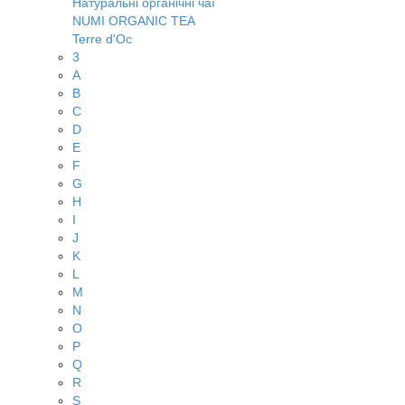
Натуральні органічні чаї
NUMI ORGANIC TEA
Terre d'Oc
3
A
B
C
D
E
F
G
H
I
J
K
L
M
N
O
P
Q
R
S