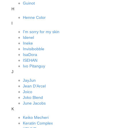
Guinot
H
Henne Color
I
I'm sorry for my skin
Idenel
Ineke
Invisibobble
IsaDora
ISEHAN
Ivo Pitanguy
J
JayJun
Jean D'Arcel
Joico
Joko Blend
June Jacobs
K
Keiko Mecheri
Keratin Complex