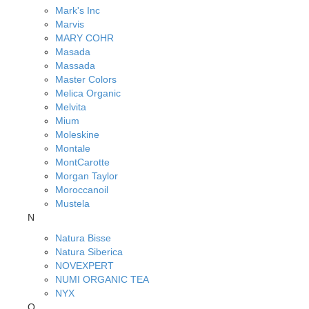
Mark's Inc
Marvis
MARY COHR
Masada
Massada
Master Colors
Melica Organic
Melvita
Mium
Moleskine
Montale
MontCarotte
Morgan Taylor
Moroccanoil
Mustela
N
Natura Bisse
Natura Siberica
NOVEXPERT
NUMI ORGANIC TEA
NYX
O