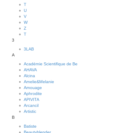
T
U
V
W
Z
Т
3
3LAB
A
Académie Scientifique de Be
AHAVA
Alcina
Amelie&Melanie
Amouage
Aphrodite
APIVITA
Arcancil
Artistic
B
Batiste
Beautyblender