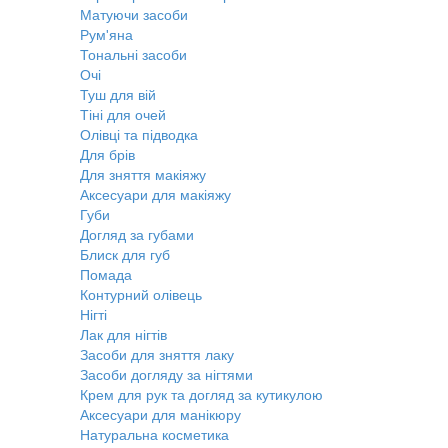
Матуючи засоби
Рум'яна
Тональні засоби
Очі
Туш для вій
Тіні для очей
Олівці та підводка
Для брів
Для зняття макіяжу
Аксесуари для макіяжу
Губи
Догляд за губами
Блиск для губ
Помада
Контурний олівець
Нігті
Лак для нігтів
Засоби для зняття лаку
Засоби догляду за нігтями
Крем для рук та догляд за кутикулою
Аксесуари для манікюру
Натуральна косметика