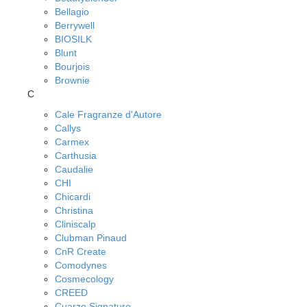
Bellagio
Berrywell
BIOSILK
Blunt
Bourjois
Brownie
C
Cale Fragranze d'Autore
Callys
Carmex
Carthusia
Caudalie
CHI
Chicardi
Christina
Cliniscalp
Clubman Pinaud
CnR Create
Comodynes
Cosmecology
CREED
Cuarzo Signature