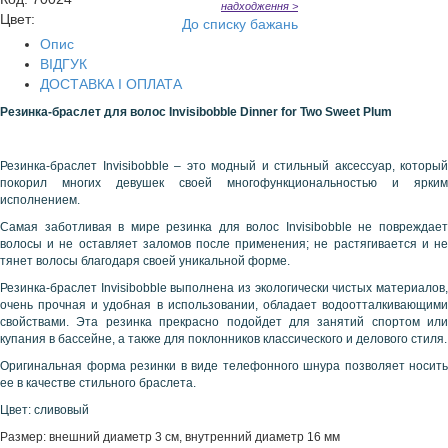
надходження >
Цвет:
До списку бажань
Опис
ВІДГУК
ДОСТАВКА І ОПЛАТА
Резинка
-
браслет
для
волос
Invisibobble Dinner for Two Sweet Plum
Резинка-браслет Invisibobble – это модный и стильный аксессуар, который
покорил многих девушек своей многофункциональностью и ярким
исполнением.
Самая заботливая в мире резинка для волос Invisibobble не повреждает
волосы и не оставляет заломов после применения; не растягивается и не
тянет волосы благодаря своей уникальной форме.
Резинка-браслет Invisibobble выполнена из экологически чистых материалов,
очень прочная и удобная в использовании, обладает водоотталкивающими
свойствами. Эта резинка прекрасно подойдет для занятий спортом или
купания в бассейне, а также для поклонников классического и делового стиля.
Оригинальная форма резинки в виде телефонного шнура позволяет носить
ее в качестве стильного браслета.
Цвет: сливовый
Размер: внешний диаметр 3 см, внутренний диаметр 16 мм