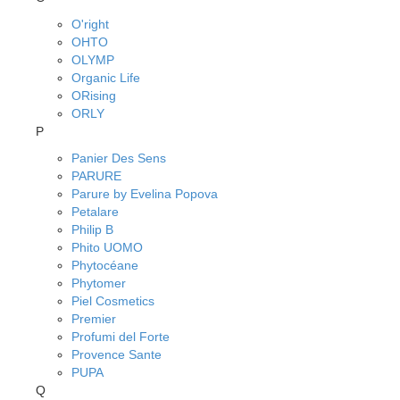
O'right
OHTO
OLYMP
Organic Life
ORising
ORLY
P
Panier Des Sens
PARURE
Parure by Evelina Popova
Petalare
Philip B
Phito UOMO
Phytocéane
Phytomer
Piel Cosmetics
Premier
Profumi del Forte
Provence Sante
PUPA
Q