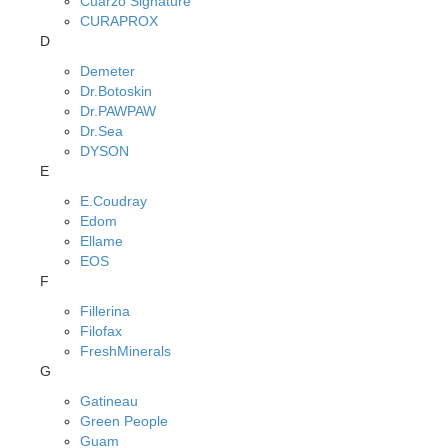
Cuarzo Signature
CURAPROX
D
Demeter
Dr.Botoskin
Dr.PAWPAW
Dr.Sea
DYSON
E
E.Coudray
Edom
Ellame
EOS
F
Fillerina
Filofax
FreshMinerals
G
Gatineau
Green People
Guam