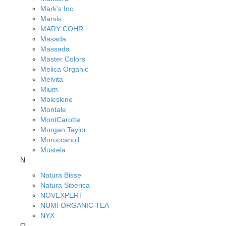
Mark's Inc
Marvis
MARY COHR
Masada
Massada
Master Colors
Melica Organic
Melvita
Mium
Moleskine
Montale
MontCarotte
Morgan Taylor
Moroccanoil
Mustela
N
Natura Bisse
Natura Siberica
NOVEXPERT
NUMI ORGANIC TEA
NYX
O