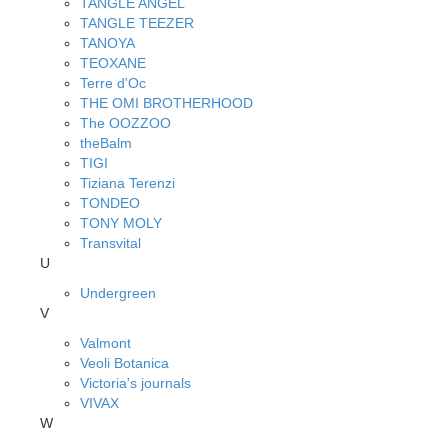
TANGLE ANGEL
TANGLE TEEZER
TANOYA
TEOXANE
Terre d'Oc
THE OMI BROTHERHOOD
The OOZZOO
theBalm
TIGI
Tiziana Terenzi
TONDEO
TONY MOLY
Transvital
U
Undergreen
V
Valmont
Veoli Botanica
Victoria's journals
VIVAX
W