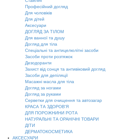
Стайлінг
Професійний догляд
Для чоловіків
Для дітей
Аксесуари
ДОГЛЯД ЗА ТІЛОМ
Для ванної та душу
Догляд для тіла
Спеціальні та антицелюлітні засоби
Засоби проти розтяжок
Дезодоранти
Захист від сонця та антивіковий догляд
Засоби для депіляції
Масажні масла для тіла
Догляд за ногами
Догляд за руками
Серветки для очищення та автозагар
КРАСА ТА ЗДОРОВ'Я
ДЛЯ ПОРОЖНИНИ РОТА
НАТУРАЛЬНІ ТА ОРАНІЧНІ ТОВАРИ
ДІТИ
ДЕРМАТОКОСМЕТИКА
АКСЕСУАРИ