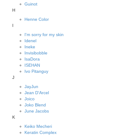
Guinot
H
Henne Color
I
I'm sorry for my skin
Idenel
Ineke
Invisibobble
IsaDora
ISEHAN
Ivo Pitanguy
J
JayJun
Jean D'Arcel
Joico
Joko Blend
June Jacobs
K
Keiko Mecheri
Keratin Complex