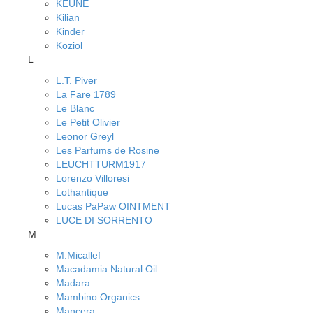
KEUNE
Kilian
Kinder
Koziol
L
L.T. Piver
La Fare 1789
Le Blanc
Le Petit Olivier
Leonor Greyl
Les Parfums de Rosine
LEUCHTTURM1917
Lorenzo Villoresi
Lothantique
Lucas PaPaw OINTMENT
LUCE DI SORRENTO
M
M.Micallef
Macadamia Natural Oil
Madara
Mambino Organics
Mancera