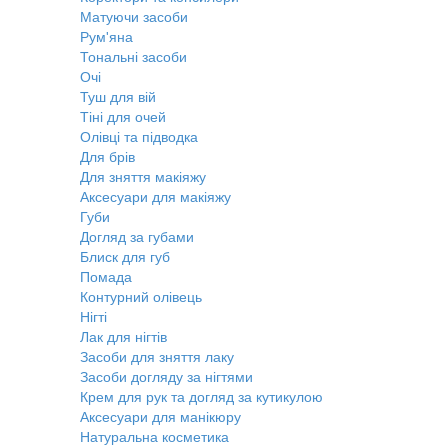
Матуючи засоби
Рум'яна
Тональні засоби
Очі
Туш для вій
Тіні для очей
Олівці та підводка
Для брів
Для зняття макіяжу
Аксесуари для макіяжу
Губи
Догляд за губами
Блиск для губ
Помада
Контурний олівець
Нігті
Лак для нігтів
Засоби для зняття лаку
Засоби догляду за нігтями
Крем для рук та догляд за кутикулою
Аксесуари для манікюру
Натуральна косметика