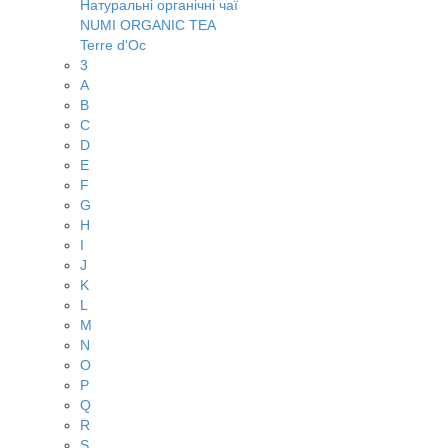
Натуральні органічні чаї
NUMI ORGANIC TEA
Terre d'Oc
3
A
B
C
D
E
F
G
H
I
J
K
L
M
N
O
P
Q
R
S