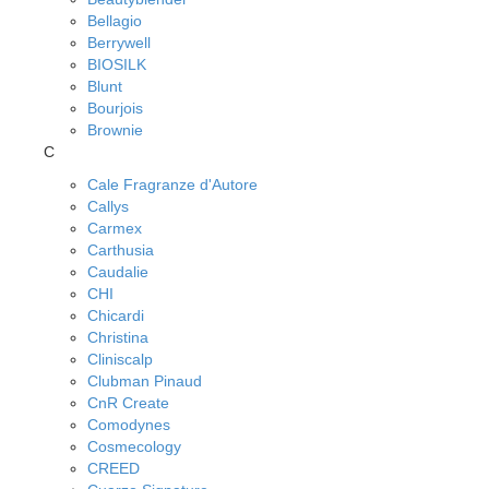
Bellagio
Berrywell
BIOSILK
Blunt
Bourjois
Brownie
C
Cale Fragranze d'Autore
Callys
Carmex
Carthusia
Caudalie
CHI
Chicardi
Christina
Cliniscalp
Clubman Pinaud
CnR Create
Comodynes
Cosmecology
CREED