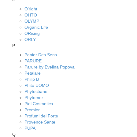
O'right
OHTO
OLYMP
Organic Life
ORising
ORLY
P
Panier Des Sens
PARURE
Parure by Evelina Popova
Petalare
Philip B
Phito UOMO
Phytocéane
Phytomer
Piel Cosmetics
Premier
Profumi del Forte
Provence Sante
PUPA
Q