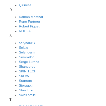
Qiriness
R
Ramon Molvizar
Rene Furterer
Robert Piguet
ROOFA
S
sarynaKEY
Selale
Selenderm
Semikolon
Serge Lutens
Shangpree
SKIN TECH
SKLVA
Sranrom
Storage.it
Structure
swiss smile
T