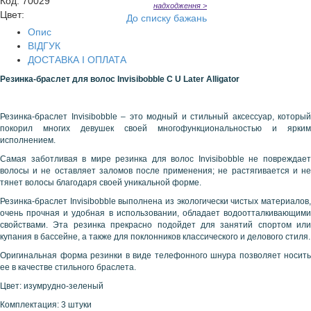
Код
:
70029
надходження >
Цвет:
До списку бажань
Опис
ВІДГУК
ДОСТАВКА І ОПЛАТА
Резинка-браслет для волос
Invisibobble
C
U
Later
Alligator
Резинка-браслет Invisibobble – это модный и стильный аксессуар, который
покорил многих девушек своей многофункциональностью и ярким
исполнением.
Самая заботливая в мире резинка для волос Invisibobble не повреждает
волосы и не оставляет заломов после применения; не растягивается и не
тянет волосы благодаря своей уникальной форме.
Резинка-браслет Invisibobble выполнена из экологически чистых материалов,
очень прочная и удобная в использовании, обладает водоотталкивающими
свойствами. Эта резинка прекрасно подойдет для занятий спортом или
купания в бассейне, а также для поклонников классического и делового стиля.
Оригинальная форма резинки в виде телефонного шнура позволяет носить
ее в качестве стильного браслета.
Цвет: изумрудно-зеленый
Комплектация: 3 штуки