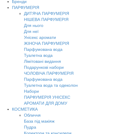
Бренди
Toggl
ПАРФУМЕРІЯ
navig
ДИТЯЧА ПАРФУМЕРІЯ
НІШЕВА ПАРФУМЕРІЯ
Для нього
Для неї
Унісекс аромати
ЖІНОЧА ПАРФУМЕРІЯ
Парфумована вода
Туалетна вода
Лімітовані видання
Подарункові набори
ЧОЛОВІЧА ПАРФУМЕРІЯ
Парфумована вода
Туалетна вода та одеколон
Набори
ПАРФУМЕРІЯ УНІСЕКС
АРОМАТИ ДЛЯ ДОМУ
КОСМЕТИКА
Обличчя
База під макіяж
Пудра
Коректори та консилери