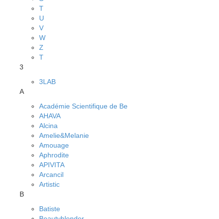
T
U
V
W
Z
Т
3
3LAB
A
Académie Scientifique de Be
AHAVA
Alcina
Amelie&Melanie
Amouage
Aphrodite
APIVITA
Arcancil
Artistic
B
Batiste
Beautyblender