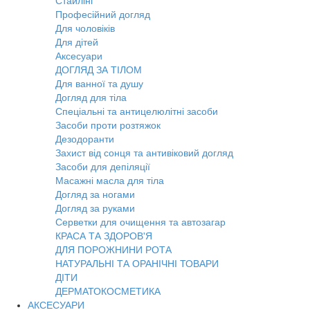
Стайлінг
Професійний догляд
Для чоловіків
Для дітей
Аксесуари
ДОГЛЯД ЗА ТІЛОМ
Для ванної та душу
Догляд для тіла
Спеціальні та антицелюлітні засоби
Засоби проти розтяжок
Дезодоранти
Захист від сонця та антивіковий догляд
Засоби для депіляції
Масажні масла для тіла
Догляд за ногами
Догляд за руками
Серветки для очищення та автозагар
КРАСА ТА ЗДОРОВ'Я
ДЛЯ ПОРОЖНИНИ РОТА
НАТУРАЛЬНІ ТА ОРАНІЧНІ ТОВАРИ
ДІТИ
ДЕРМАТОКОСМЕТИКА
АКСЕСУАРИ