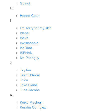
Guinot
H
Henne Color
I
I'm sorry for my skin
Idenel
Ineke
Invisibobble
IsaDora
ISEHAN
Ivo Pitanguy
J
JayJun
Jean D'Arcel
Joico
Joko Blend
June Jacobs
K
Keiko Mecheri
Keratin Complex