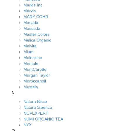
Mark's Inc
Marvis
MARY COHR
Masada
Massada
Master Colors
Melica Organic
Melvita
Mium
Moleskine
Montale
MontCarotte
Morgan Taylor
Moroccanoil
Mustela
N
Natura Bisse
Natura Siberica
NOVEXPERT
NUMI ORGANIC TEA
NYX
O