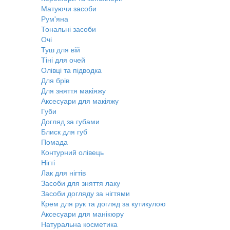
Матуючи засоби
Рум'яна
Тональні засоби
Очі
Туш для вій
Тіні для очей
Олівці та підводка
Для брів
Для зняття макіяжу
Аксесуари для макіяжу
Губи
Догляд за губами
Блиск для губ
Помада
Контурний олівець
Нігті
Лак для нігтів
Засоби для зняття лаку
Засоби догляду за нігтями
Крем для рук та догляд за кутикулою
Аксесуари для манікюру
Натуральна косметика