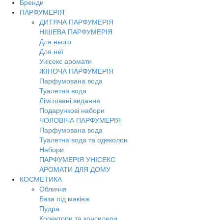
Бренди
Toggl
ПАРФУМЕРІЯ
navig
ДИТЯЧА ПАРФУМЕРІЯ
НІШЕВА ПАРФУМЕРІЯ
Для нього
Для неї
Унісекс аромати
ЖІНОЧА ПАРФУМЕРІЯ
Парфумована вода
Туалетна вода
Лімітовані видання
Подарункові набори
ЧОЛОВІЧА ПАРФУМЕРІЯ
Парфумована вода
Туалетна вода та одеколон
Набори
ПАРФУМЕРІЯ УНІСЕКС
АРОМАТИ ДЛЯ ДОМУ
КОСМЕТИКА
Обличчя
База під макіяж
Пудра
Коректори та консилери