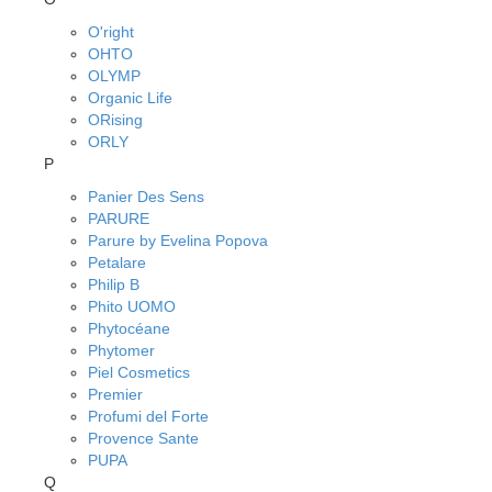
O'right
OHTO
OLYMP
Organic Life
ORising
ORLY
P
Panier Des Sens
PARURE
Parure by Evelina Popova
Petalare
Philip B
Phito UOMO
Phytocéane
Phytomer
Piel Cosmetics
Premier
Profumi del Forte
Provence Sante
PUPA
Q