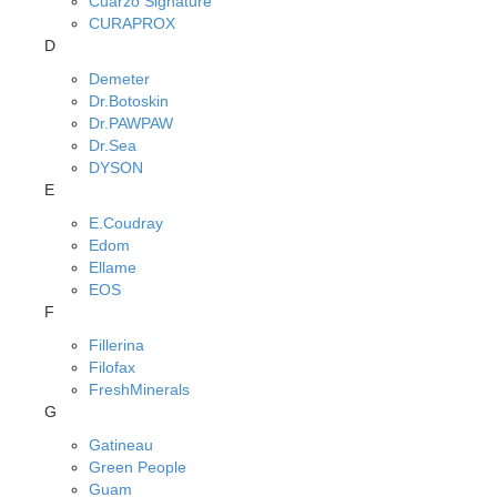
Cuarzo Signature
CURAPROX
D
Demeter
Dr.Botoskin
Dr.PAWPAW
Dr.Sea
DYSON
E
E.Coudray
Edom
Ellame
EOS
F
Fillerina
Filofax
FreshMinerals
G
Gatineau
Green People
Guam