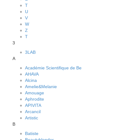
T
U
V
W
Z
Т
3
3LAB
A
Académie Scientifique de Be
AHAVA
Alcina
Amelie&Melanie
Amouage
Aphrodite
APIVITA
Arcancil
Artistic
B
Batiste
Beautyblender