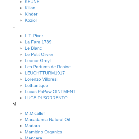
KEUNE
Kilian
Kinder
Koziol
L
L.T. Piver
La Fare 1789
Le Blanc
Le Petit Olivier
Leonor Greyl
Les Parfums de Rosine
LEUCHTTURM1917
Lorenzo Villoresi
Lothantique
Lucas PaPaw OINTMENT
LUCE DI SORRENTO
M
M.Micallef
Macadamia Natural Oil
Madara
Mambino Organics
Mancera