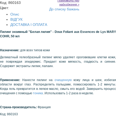
Повідомити про
Код
:
860163
надходження >
Цвет:
До списку бажань
Опис
ВІДГУК
ДОСТАВКА І ОПЛАТА
Пилинг энзимный "Белая лилия" - Doux Foliant aux Essences de Lys MARY
COHR, 50 мл
Назначение:
для всех типов кожи
Деликатный гелеобразный пилинг мягко удаляет ороговевшие клетки кожи,
не повреждая эпидермис. Придает коже мягкость, гладкость и сияние.
Содержит экстракты лилии, папаин.
Применение:
Нанести пилинг на
очищенную
кожу лица и шеи, избега
области вокруг глаз. Распределить пальцами, помассировать 1-2 минуты.
Когда гель превратится в легкое масло, смыть его водой. Завершить процесс
очищения с помощью
тоника
. Использовать 1-2 раза в неделю.
Страна-производитель:
Франция
Код: 860163