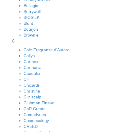
Bellagio
Berrywell
BIOSILK
Blunt
Bourjois
Brownie
C
Cale Fragranze d'Autore
Callys
Carmex
Carthusia
Caudalie
CHI
Chicardi
Christina
Cliniscalp
Clubman Pinaud
CnR Create
Comodynes
Cosmecology
CREED