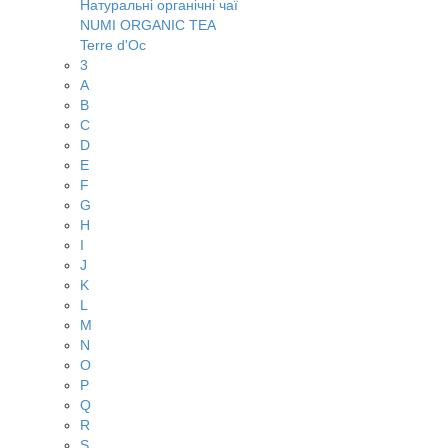
Натуральні органічні чаї
NUMI ORGANIC TEA
Terre d'Oc
3
A
B
C
D
E
F
G
H
I
J
K
L
M
N
O
P
Q
R
S