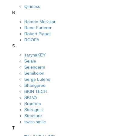
Qiriness
R
Ramon Molvizar
Rene Furterer
Robert Piguet
ROOFA
S
sarynaKEY
Selale
Selenderm
Semikolon
Serge Lutens
Shangpree
SKIN TECH
SKLVA
Sranrom
Storage.it
Structure
swiss smile
T