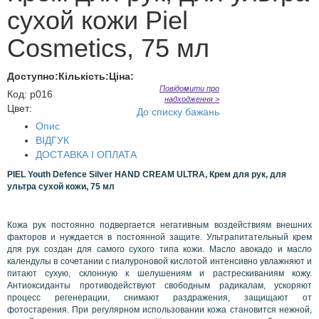
сухой кожи Piel
Cosmetics, 75 мл
Доступно:
Кількість:
Ціна:
Повідомити про
Код
:
p016
надходження >
Цвет:
До списку бажань
Опис
ВІДГУК
ДОСТАВКА І ОПЛАТА
PIEL Youth Defence Silver HAND CREAM ULTRA, Крем для рук, для
ультра сухой кожи, 75 мл
Кожа рук постоянно подвергается негативным воздействиям внешних
факторов и нуждается в постоянной защите. Ультрапитательный крем
для рук создан для самого сухого типа кожи. Масло авокадо и масло
календулы в сочетании с гиалуроновой кислотой интенсивно увлажняют и
питают сухую, склонную к шелушениям и растрескиваниям кожу.
Антиоксиданты противодействуют свободным радикалам, ускоряют
процесс регенерации, снимают раздражения, защищают от
фотостарения. При регулярном использовании кожа становится нежной,