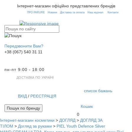
Інтернет-магазин офіційно представлених брендів
ПРО PARURE
Новини
Доставка та оплата
Наш журнал
Контакти
Передзвонити Вам?
+38 (067) 540 31 11
пн-пт 9:00 - 18:00
ДОСТАВКА ПО УКРАЇНІ
список бажань
ВХІД
/
РЕЄСТРАЦІЯ
Кошик
Пошук по бренду
0
Інтернет-магазин косметики
>
ДОГЛЯД
>
ДОГЛЯД ЗА
Toggl
ТІЛОМ
>
Догляд за руками
>
PIEL Youth Defence Silver
navig