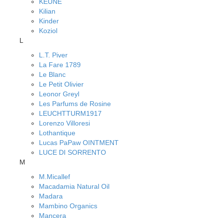
KEUNE
Kilian
Kinder
Koziol
L
L.T. Piver
La Fare 1789
Le Blanc
Le Petit Olivier
Leonor Greyl
Les Parfums de Rosine
LEUCHTTURM1917
Lorenzo Villoresi
Lothantique
Lucas PaPaw OINTMENT
LUCE DI SORRENTO
M
M.Micallef
Macadamia Natural Oil
Madara
Mambino Organics
Mancera