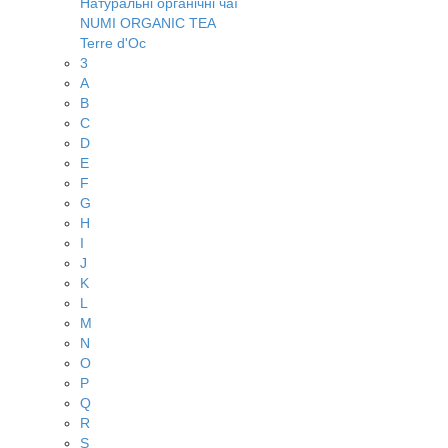
Натуральні органічні чаї
NUMI ORGANIC TEA
Terre d'Oc
3
A
B
C
D
E
F
G
H
I
J
K
L
M
N
O
P
Q
R
S