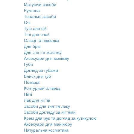
Матуючи засоби
Рум'яна
Тональні засоби
Очі
Туш для вій
Тіні для очей
Олівці та підводка
Для брів
Для зняття макіяжу
Аксесуари для макіяжу
Губи
Догляд за губами
Блиск для губ
Помада
Контурний олівець
Нігті
Лак для нігтів
Засоби для зняття лаку
Засоби догляду за нігтями
Крем для рук та догляд за кутикулою
Аксесуари для манікюру
Натуральна косметика