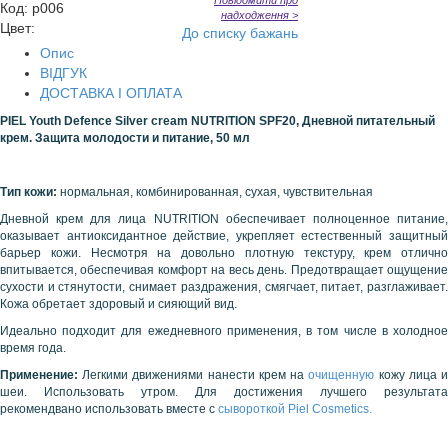
Повідомити про
Код
:
p006
надходження >
Цвет:
До списку бажань
Опис
ВІДГУК
ДОСТАВКА І ОПЛАТА
PIEL Youth Defence Silver cream NUTRITION SPF20, Дневной питательный
крем. Защита молодости и питание, 50 мл
Тип кожи:
нормальная, комбинированная, сухая, чувствительная
Дневной крем для лица NUTRITION обеспечивает полноценное питание,
оказывает антиоксидантное действие, укрепляет естественный защитный
барьер кожи. Несмотря на довольно плотную текстуру, крем отлично
впитывается, обеспечивая комфорт на весь день. Предотвращает ощущение
сухости и стянутости, снимает раздражения, смягчает, питает, разглаживает.
Кожа обретает здоровый и сияющий вид.
Идеально подходит для ежедневного применения, в том числе в холодное
время года.
Применение:
Легкими движениями нанести крем на
очищенную
кожу лица 
шеи. Использовать утром. Для достижения лучшего результата
рекомендвано использовать вместе с
сывороткой Piel Cosmetics.