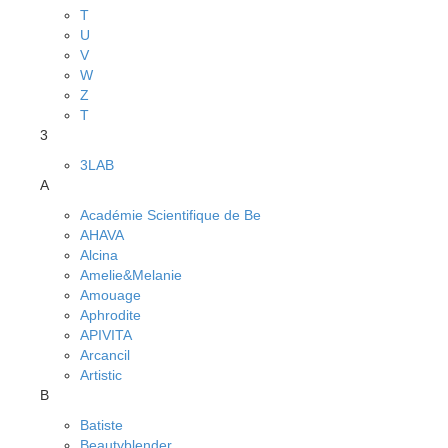
T
U
V
W
Z
Т
3
3LAB
A
Académie Scientifique de Be
AHAVA
Alcina
Amelie&Melanie
Amouage
Aphrodite
APIVITA
Arcancil
Artistic
B
Batiste
Beautyblender