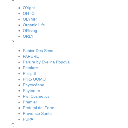
O'right
OHTO
OLYMP
Organic Life
ORising
ORLY
P
Panier Des Sens
PARURE
Parure by Evelina Popova
Petalare
Philip B
Phito UOMO
Phytocéane
Phytomer
Piel Cosmetics
Premier
Profumi del Forte
Provence Sante
PUPA
Q