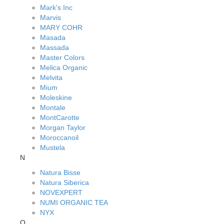
Mark's Inc
Marvis
MARY COHR
Masada
Massada
Master Colors
Melica Organic
Melvita
Mium
Moleskine
Montale
MontCarotte
Morgan Taylor
Moroccanoil
Mustela
N
Natura Bisse
Natura Siberica
NOVEXPERT
NUMI ORGANIC TEA
NYX
O