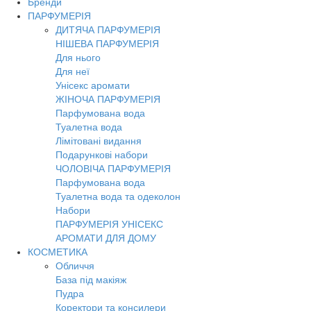
Бренди
Toggl
ПАРФУМЕРІЯ
navig
ДИТЯЧА ПАРФУМЕРІЯ
НІШЕВА ПАРФУМЕРІЯ
Для нього
Для неї
Унісекс аромати
ЖІНОЧА ПАРФУМЕРІЯ
Парфумована вода
Туалетна вода
Лімітовані видання
Подарункові набори
ЧОЛОВІЧА ПАРФУМЕРІЯ
Парфумована вода
Туалетна вода та одеколон
Набори
ПАРФУМЕРІЯ УНІСЕКС
АРОМАТИ ДЛЯ ДОМУ
КОСМЕТИКА
Обличчя
База під макіяж
Пудра
Коректори та консилери