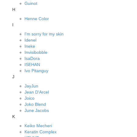
Guinot
H
Henne Color
I
I'm sorry for my skin
Idenel
Ineke
Invisibobble
IsaDora
ISEHAN
Ivo Pitanguy
J
JayJun
Jean D'Arcel
Joico
Joko Blend
June Jacobs
K
Keiko Mecheri
Keratin Complex