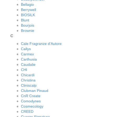
Bellagio
Berrywell
BIOSILK
Blunt
Bourjois
Brownie
C
Cale Fragranze d'Autore
Callys
Carmex
Carthusia
Caudalie
CHI
Chicardi
Christina
Cliniscalp
Clubman Pinaud
CnR Create
Comodynes
Cosmecology
CREED
Cuarzo Signature