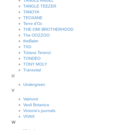
TANGLE ANGEL
TANGLE TEEZER
TANOYA
TEOXANE
Terre d'Oc
THE OMI BROTHERHOOD
The OOZZOO
theBalm
TIGI
Tiziana Terenzi
TONDEO
TONY MOLY
Transvital
U
Undergreen
V
Valmont
Veoli Botanica
Victoria's journals
VIVAX
W