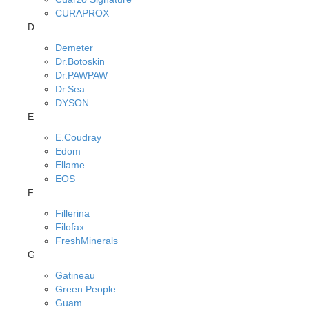
CURAPROX
D
Demeter
Dr.Botoskin
Dr.PAWPAW
Dr.Sea
DYSON
E
E.Coudray
Edom
Ellame
EOS
F
Fillerina
Filofax
FreshMinerals
G
Gatineau
Green People
Guam