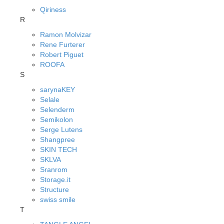
Qiriness
R
Ramon Molvizar
Rene Furterer
Robert Piguet
ROOFA
S
sarynaKEY
Selale
Selenderm
Semikolon
Serge Lutens
Shangpree
SKIN TECH
SKLVA
Sranrom
Storage.it
Structure
swiss smile
T