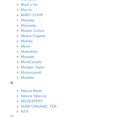
Mark's Inc
Marvis
MARY COHR
Masada
Massada
Master Colors
Melica Organic
Melvita
Mium
Moleskine
Montale
MontCarotte
Morgan Taylor
Moroccanoil
Mustela
N
Natura Bisse
Natura Siberica
NOVEXPERT
NUMI ORGANIC TEA
NYX
O