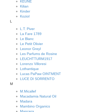
KEUNE
Kilian
Kinder
Koziol
L
L.T. Piver
La Fare 1789
Le Blanc
Le Petit Olivier
Leonor Greyl
Les Parfums de Rosine
LEUCHTTURM1917
Lorenzo Villoresi
Lothantique
Lucas PaPaw OINTMENT
LUCE DI SORRENTO
M
M.Micallef
Macadamia Natural Oil
Madara
Mambino Organics
Mancera