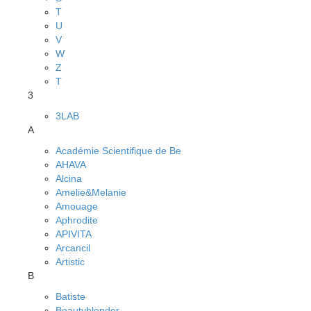
T
U
V
W
Z
Т
3
3LAB
A
Académie Scientifique de Be
AHAVA
Alcina
Amelie&Melanie
Amouage
Aphrodite
APIVITA
Arcancil
Artistic
B
Batiste
Beautyblender