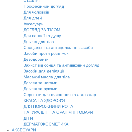
Стайлінг
Професійний догляд
Для чоловіків
Для дітей
Аксесуари
ДОГЛЯД ЗА ТІЛОМ
Для ванної та душу
Догляд для тіла
Спеціальні та антицелюлітні засоби
Засоби проти розтяжок
Дезодоранти
Захист від сонця та антивіковий догляд
Засоби для депіляції
Масажні масла для тіла
Догляд за ногами
Догляд за руками
Серветки для очищення та автозагар
КРАСА ТА ЗДОРОВ'Я
ДЛЯ ПОРОЖНИНИ РОТА
НАТУРАЛЬНІ ТА ОРАНІЧНІ ТОВАРИ
ДІТИ
ДЕРМАТОКОСМЕТИКА
АКСЕСУАРИ