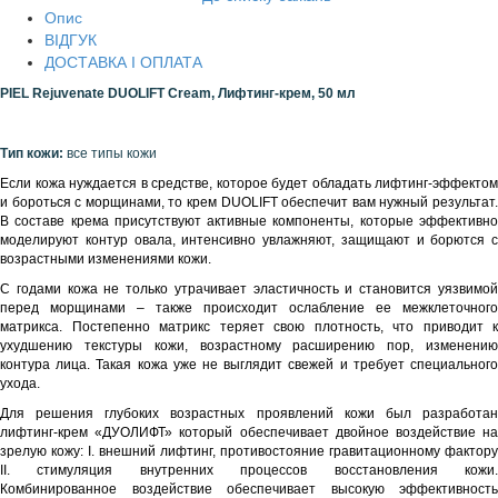
Опис
ВІДГУК
ДОСТАВКА І ОПЛАТА
PIEL Rejuvenate DUOLIFT Cream, Лифтинг-крем, 50 мл
Тип кожи:
все типы кожи
Если кожа нуждается в средстве, которое будет обладать лифтинг-эффектом
и бороться с морщинами, то крем DUOLIFT обеспечит вам нужный результат.
В составе крема присутствуют активные компоненты, которые эффективно
моделируют контур овала, интенсивно увлажняют, защищают и борются с
возрастными изменениями кожи.
С годами кожа не только утрачивает эластичность и становится уязвимой
перед морщинами – также происходит ослабление ее межклеточного
матрикса. Постепенно матрикс теряет свою плотность, что приводит к
ухудшению текстуры кожи, возрастному расширению пор, изменению
контура лица. Такая кожа уже не выглядит свежей и требует специального
ухода.
Для решения глубоких возрастных проявлений кожи был разработан
лифтинг-крем «ДУОЛИФТ» который обеспечивает двойное воздействие на
зрелую кожу: І. внешний лифтинг, противостояние гравитационному фактору
ІІ. стимуляция внутренних процессов восстановления кожи.
Комбинированное воздействие обеспечивает высокую эффективность