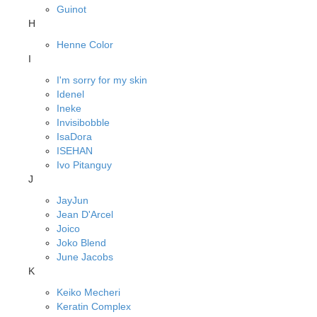
Guinot
H
Henne Color
I
I'm sorry for my skin
Idenel
Ineke
Invisibobble
IsaDora
ISEHAN
Ivo Pitanguy
J
JayJun
Jean D'Arcel
Joico
Joko Blend
June Jacobs
K
Keiko Mecheri
Keratin Complex