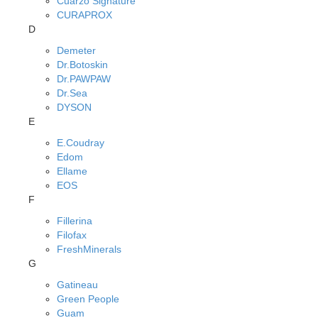
Cuarzo Signature
CURAPROX
D
Demeter
Dr.Botoskin
Dr.PAWPAW
Dr.Sea
DYSON
E
E.Coudray
Edom
Ellame
EOS
F
Fillerina
Filofax
FreshMinerals
G
Gatineau
Green People
Guam