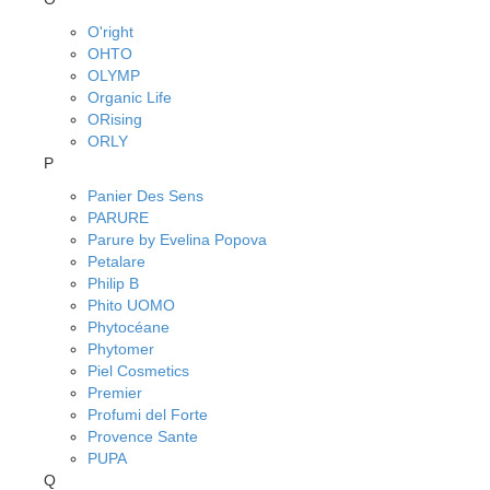
O'right
OHTO
OLYMP
Organic Life
ORising
ORLY
P
Panier Des Sens
PARURE
Parure by Evelina Popova
Petalare
Philip B
Phito UOMO
Phytocéane
Phytomer
Piel Cosmetics
Premier
Profumi del Forte
Provence Sante
PUPA
Q