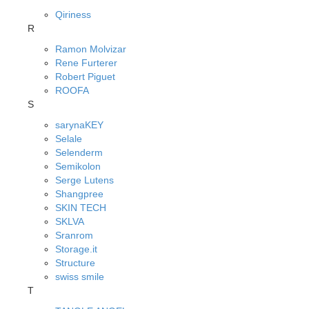
Qiriness
R
Ramon Molvizar
Rene Furterer
Robert Piguet
ROOFA
S
sarynaKEY
Selale
Selenderm
Semikolon
Serge Lutens
Shangpree
SKIN TECH
SKLVA
Sranrom
Storage.it
Structure
swiss smile
T