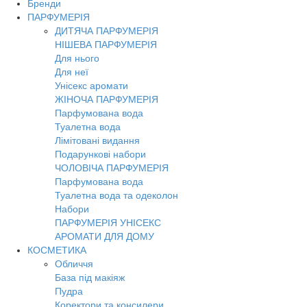
Бренди
Toggl
ПАРФУМЕРІЯ
navig
ДИТЯЧА ПАРФУМЕРІЯ
НІШЕВА ПАРФУМЕРІЯ
Для нього
Для неї
Унісекс аромати
ЖІНОЧА ПАРФУМЕРІЯ
Парфумована вода
Туалетна вода
Лімітовані видання
Подарункові набори
ЧОЛОВІЧА ПАРФУМЕРІЯ
Парфумована вода
Туалетна вода та одеколон
Набори
ПАРФУМЕРІЯ УНІСЕКС
АРОМАТИ ДЛЯ ДОМУ
КОСМЕТИКА
Обличчя
База під макіяж
Пудра
Коректори та консилери