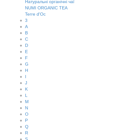
Натуральні органічні чаї
NUMI ORGANIC TEA
Terre d'Oc
3
A
B
C
D
E
F
G
H
I
J
K
L
M
N
O
P
Q
R
S