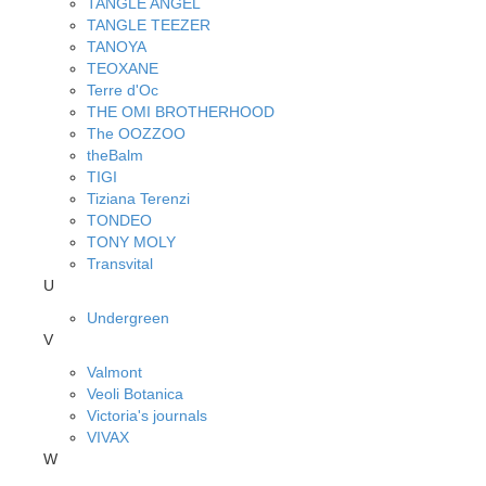
TANGLE ANGEL
TANGLE TEEZER
TANOYA
TEOXANE
Terre d'Oc
THE OMI BROTHERHOOD
The OOZZOO
theBalm
TIGI
Tiziana Terenzi
TONDEO
TONY MOLY
Transvital
U
Undergreen
V
Valmont
Veoli Botanica
Victoria's journals
VIVAX
W