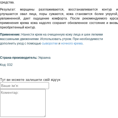
средства.
Результат: морщины разглаживаются, восстанавливается контур и
улучшается овал лица, поры сужаются, кожа становится более упругой,
увлажненной, дает ощущение комфорта. После рекомендуемого курса
применения крема кожа надолго сохранит обновленное состояние и вновь
приобретенный контур.
Применение:
Нанести крем на очищенную кожу лица и шеи легкими
массажными движениями. Использовать утром. При необходимости
дополнить уход с помощью
сыворотки
и
ночного крема
.
Страна-производитель:
Украина
Код: 032
Тут ви можете залишити свій відгук