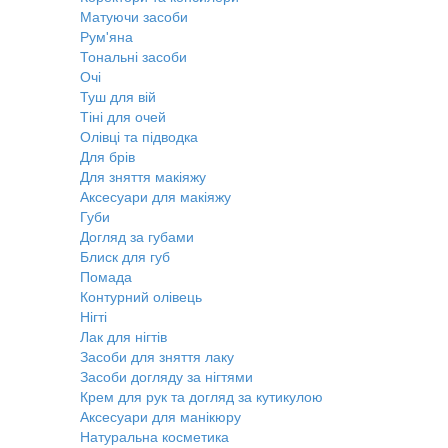
Матуючи засоби
Рум'яна
Тональні засоби
Очі
Туш для вій
Тіні для очей
Олівці та підводка
Для брів
Для зняття макіяжу
Аксесуари для макіяжу
Губи
Догляд за губами
Блиск для губ
Помада
Контурний олівець
Нігті
Лак для нігтів
Засоби для зняття лаку
Засоби догляду за нігтями
Крем для рук та догляд за кутикулою
Аксесуари для манікюру
Натуральна косметика