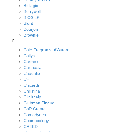
Bellagio
Berrywell
BIOSILK
Blunt
Bourjois
Brownie
C
Cale Fragranze d'Autore
Callys
Carmex
Carthusia
Caudalie
CHI
Chicardi
Christina
Cliniscalp
Clubman Pinaud
CnR Create
Comodynes
Cosmecology
CREED