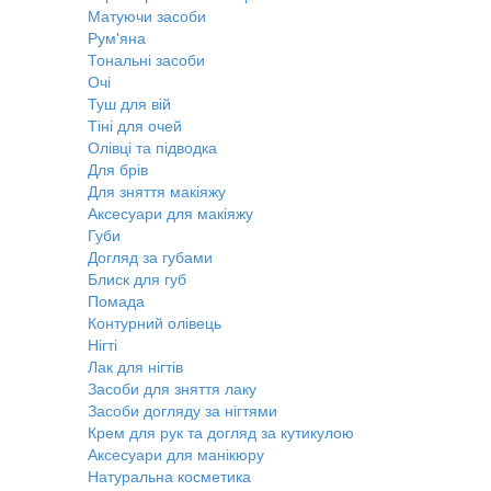
Матуючи засоби
Рум'яна
Тональні засоби
Очі
Туш для вій
Тіні для очей
Олівці та підводка
Для брів
Для зняття макіяжу
Аксесуари для макіяжу
Губи
Догляд за губами
Блиск для губ
Помада
Контурний олівець
Нігті
Лак для нігтів
Засоби для зняття лаку
Засоби догляду за нігтями
Крем для рук та догляд за кутикулою
Аксесуари для манікюру
Натуральна косметика