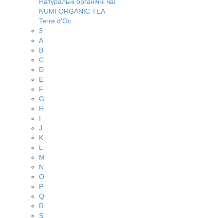
Натуральні органічні чаї
NUMI ORGANIC TEA
Terre d'Oc
3
A
B
C
D
E
F
G
H
I
J
K
L
M
N
O
P
Q
R
S