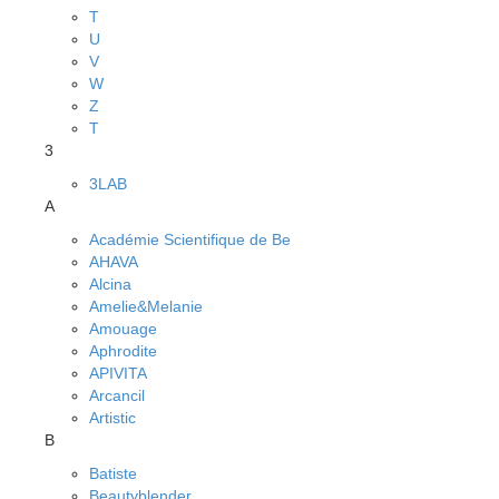
T
U
V
W
Z
Т
3
3LAB
A
Académie Scientifique de Be
AHAVA
Alcina
Amelie&Melanie
Amouage
Aphrodite
APIVITA
Arcancil
Artistic
B
Batiste
Beautyblender