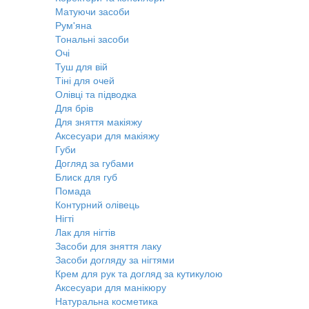
Матуючи засоби
Рум'яна
Тональні засоби
Очі
Туш для вій
Тіні для очей
Олівці та підводка
Для брів
Для зняття макіяжу
Аксесуари для макіяжу
Губи
Догляд за губами
Блиск для губ
Помада
Контурний олівець
Нігті
Лак для нігтів
Засоби для зняття лаку
Засоби догляду за нігтями
Крем для рук та догляд за кутикулою
Аксесуари для манікюру
Натуральна косметика