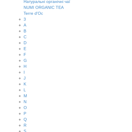
Натуральні органічні чаї
NUMI ORGANIC TEA
Terre d'Oc
3
A
B
C
D
E
F
G
H
I
J
K
L
M
N
O
P
Q
R
S