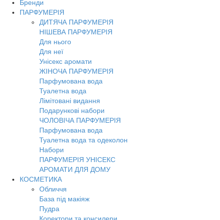
Бренди
ПАРФУМЕРІЯ
ДИТЯЧА ПАРФУМЕРІЯ
НІШЕВА ПАРФУМЕРІЯ
Для нього
Для неї
Унісекс аромати
ЖІНОЧА ПАРФУМЕРІЯ
Парфумована вода
Туалетна вода
Лімітовані видання
Подарункові набори
ЧОЛОВІЧА ПАРФУМЕРІЯ
Парфумована вода
Туалетна вода та одеколон
Набори
ПАРФУМЕРІЯ УНІСЕКС
АРОМАТИ ДЛЯ ДОМУ
КОСМЕТИКА
Обличчя
База під макіяж
Пудра
Коректори та консилери