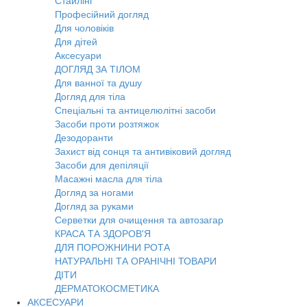
Стайлінг
Професійний догляд
Для чоловіків
Для дітей
Аксесуари
ДОГЛЯД ЗА ТІЛОМ
Для ванної та душу
Догляд для тіла
Спеціальні та антицелюлітні засоби
Засоби проти розтяжок
Дезодоранти
Захист від сонця та антивіковий догляд
Засоби для депіляції
Масажні масла для тіла
Догляд за ногами
Догляд за руками
Серветки для очищення та автозагар
КРАСА ТА ЗДОРОВ'Я
ДЛЯ ПОРОЖНИНИ РОТА
НАТУРАЛЬНІ ТА ОРАНІЧНІ ТОВАРИ
ДІТИ
ДЕРМАТОКОСМЕТИКА
АКСЕСУАРИ