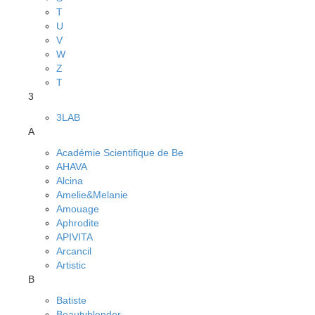
T
U
V
W
Z
Т
3
3LAB
A
Académie Scientifique de Be
AHAVA
Alcina
Amelie&Melanie
Amouage
Aphrodite
APIVITA
Arcancil
Artistic
B
Batiste
Beautyblender