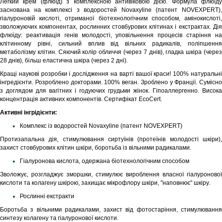
Легкий крем (флюїд) з комплексною антивіковою дією. Формула флюїду
заснована на комплексі з водоростей Novaxyline (патент NOVEXPERT),
гіалуроновій кислоті, отриманої біотехнологічним способом, амінокислоті,
зволожуючих компонентах, рослинних стовбурових клітинах і екстрактах. Дія
флюїду: реактивація генів молодості, уповільнення процесів старіння на
клітинному рівні, сильний вплив від вільних радикалів, поліпшення
метаболізму клітин. Сяючий колір обличчя (через 7 днів), гладка шкіра (через
28 днів), більш еластична шкіра (через 2 дні).
Кращі наукові розробки і дослідження на варті вашої краси!
100% натуральн
інгредієнти. Розроблено докторами. 100% веган. Зроблено у Франції. Сумісно
з доглядом для вагітних і годуючих грудьми жінок. Гіпоаллергенно. Висока
концентрація активних компонентів. Сертифікат EcoCert.
Активні інгрідієнти:
Комплекс із водоростей Novaxyline (патент NOVEXPERT)
Протизапальна дія, стимулювання сиртуїнів (протеїнів молодості шкіри),
захист стовбурових клітин шкіри, боротьба із вільними радикалами.
Гіалуронова кислота, одержана біотехнологічним способом
Зволожує, розгладжує зморшки, стимулює вироблення власної гіалуронової
кислоти та колагену шкірою, захищає мікрофлору шкіри, "наповнює" шкіру.
Рослинні екстракти
Боротьба з вільними радикалами, захист від фотостаріння, стимулювання
синтезу колагену та гіалуронової кислоти.