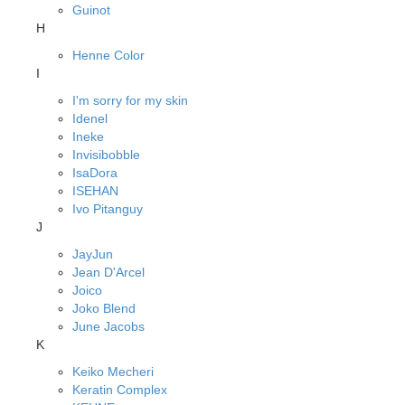
Guinot
H
Henne Color
I
I'm sorry for my skin
Idenel
Ineke
Invisibobble
IsaDora
ISEHAN
Ivo Pitanguy
J
JayJun
Jean D'Arcel
Joico
Joko Blend
June Jacobs
K
Keiko Mecheri
Keratin Complex