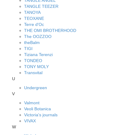
TANGLE ANGEL
TANGLE TEEZER
TANOYA
TEOXANE
Terre d'Oc
THE OMI BROTHERHOOD
The OOZZOO
theBalm
TIGI
Tiziana Terenzi
TONDEO
TONY MOLY
Transvital
U
Undergreen
V
Valmont
Veoli Botanica
Victoria's journals
VIVAX
W