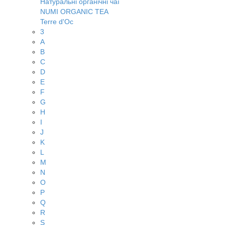
Натуральні органічні чаї
NUMI ORGANIC TEA
Terre d'Oc
3
A
B
C
D
E
F
G
H
I
J
K
L
M
N
O
P
Q
R
S