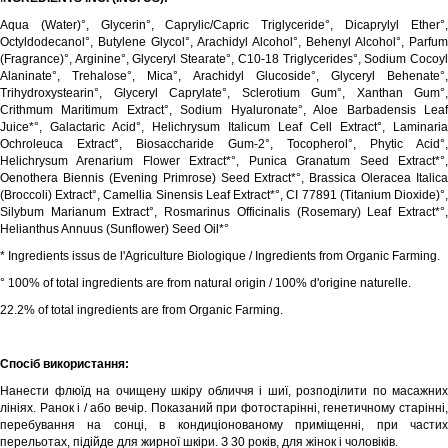
Aqua (Water)°, Glycerin°, Caprylic/Capric Triglyceride°, Dicaprylyl Ether°,
Octyldodecanol°, Butylene Glycol°, Arachidyl Alcohol°, Behenyl Alcohol°, Parfum
(Fragrance)°, Arginine°, Glyceryl Stearate°, C10-18 Triglycerides°, Sodium Cocoyl
Alaninate°, Trehalose°, Mica°, Arachidyl Glucoside°, Glyceryl Behenate°,
Trihydroxystearin°, Glyceryl Caprylate°, Sclerotium Gum°, Xanthan Gum°,
Crithmum Maritimum Extract°, Sodium Hyaluronate°, Aloe Barbadensis Leaf
Juice*°, Galactaric Acid°, Helichrysum Italicum Leaf Cell Extract°, Laminaria
Ochroleuca Extract°, Biosaccharide Gum-2°, Tocopherol°, Phytic Acid°,
Helichrysum Arenarium Flower Extract*°, Punica Granatum Seed Extract*°,
Oenothera Biennis (Evening Primrose) Seed Extract*°, Brassica Oleracea Italica
(Broccoli) Extract°, Camellia Sinensis Leaf Extract*°, CI 77891 (Titanium Dioxide)°,
Silybum Marianum Extract°, Rosmarinus Officinalis (Rosemary) Leaf Extract*°,
Helianthus Annuus (Sunflower) Seed Oil*°
* Ingredients issus de l'Agriculture Biologique / Ingredients from Organic Farming.
° 100% of total ingredients are from natural origin / 100% d'origine naturelle.
22.2% of total ingredients are from Organic Farming.
Спосіб використання:
Нанести флюїд на очищену шкіру обличчя і шиї, розподілити по масажних
лініях. Ранок і / або вечір. Показаний при фотостарінні, генетичному старінні,
перебування на сонці, в кондиціонованому приміщенні, при частих
перельотах, підійде для жирної шкіри. З 30 років, для жінок і чоловіків.