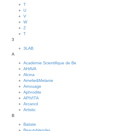
T
U
V
W
Z
Т
3
3LAB
A
Académie Scientifique de Be
AHAVA
Alcina
Amelie&Melanie
Amouage
Aphrodite
APIVITA
Arcancil
Artistic
B
Batiste
Beautyblender