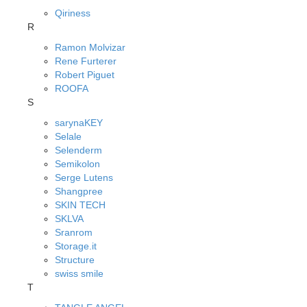
Qiriness
R
Ramon Molvizar
Rene Furterer
Robert Piguet
ROOFA
S
sarynaKEY
Selale
Selenderm
Semikolon
Serge Lutens
Shangpree
SKIN TECH
SKLVA
Sranrom
Storage.it
Structure
swiss smile
T