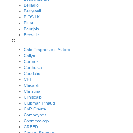
Bellagio
Berrywell
BIOSILK
Blunt
Bourjois
Brownie
C
Cale Fragranze d'Autore
Callys
Carmex
Carthusia
Caudalie
CHI
Chicardi
Christina
Cliniscalp
Clubman Pinaud
CnR Create
Comodynes
Cosmecology
CREED
Cuarzo Signature