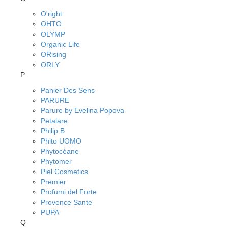
O'right
OHTO
OLYMP
Organic Life
ORising
ORLY
P
Panier Des Sens
PARURE
Parure by Evelina Popova
Petalare
Philip B
Phito UOMO
Phytocéane
Phytomer
Piel Cosmetics
Premier
Profumi del Forte
Provence Sante
PUPA
Q