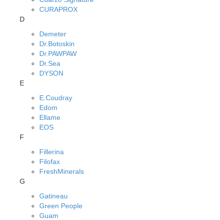
CURAPROX
D
Demeter
Dr.Botoskin
Dr.PAWPAW
Dr.Sea
DYSON
E
E.Coudray
Edom
Ellame
EOS
F
Fillerina
Filofax
FreshMinerals
G
Gatineau
Green People
Guam