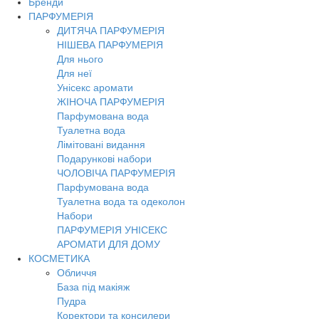
Бренди
Toggl
ПАРФУМЕРІЯ
navig
ДИТЯЧА ПАРФУМЕРІЯ
НІШЕВА ПАРФУМЕРІЯ
Для нього
Для неї
Унісекс аромати
ЖІНОЧА ПАРФУМЕРІЯ
Парфумована вода
Туалетна вода
Лімітовані видання
Подарункові набори
ЧОЛОВІЧА ПАРФУМЕРІЯ
Парфумована вода
Туалетна вода та одеколон
Набори
ПАРФУМЕРІЯ УНІСЕКС
АРОМАТИ ДЛЯ ДОМУ
КОСМЕТИКА
Обличчя
База під макіяж
Пудра
Коректори та консилери