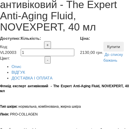
антивіковий - The Expert
Anti-Aging Fluid,
NOVEXPERT, 40 мл
Доступно:
Кількість:
Ціна:
+
Код
:
Купити
VL20003
2130,00
грн.
До списку
Цвет:
-
бажань
Опис
ВІДГУК
ДОСТАВКА І ОПЛАТА
Флюїд експерт антивіковий - The Expert Anti-Aging Fluid, NOVEXPERT, 40
мл
Тип шкіри:
н
ормальна, комбінована, жирна шкіра
Лінія:
PRO-COLLAGEN