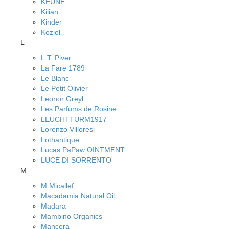
KEUNE
Kilian
Kinder
Koziol
L
L.T. Piver
La Fare 1789
Le Blanc
Le Petit Olivier
Leonor Greyl
Les Parfums de Rosine
LEUCHTTURM1917
Lorenzo Villoresi
Lothantique
Lucas PaPaw OINTMENT
LUCE DI SORRENTO
M
M.Micallef
Macadamia Natural Oil
Madara
Mambino Organics
Mancera