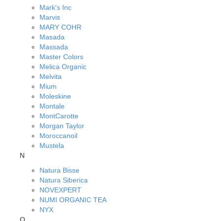
Mark's Inc
Marvis
MARY COHR
Masada
Massada
Master Colors
Melica Organic
Melvita
Mium
Moleskine
Montale
MontCarotte
Morgan Taylor
Moroccanoil
Mustela
N
Natura Bisse
Natura Siberica
NOVEXPERT
NUMI ORGANIC TEA
NYX
O