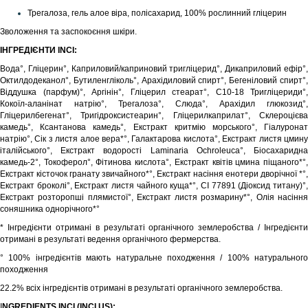
Трегалоза, гель алое віра, полісахарид, 100% рослинний гліцерин
Зволоження та заспокоєння шкіри.
ІНГРЕДІЄНТИ INCI:
Вода°, Гліцерин°, Каприловий/каприновий тригліцерид°, Дикаприловий ефір°,
Октилдодеканол°, Бутиленгліколь°, Арахідиловий спирт°, Бегеніловий спирт°,
Віддушка (парфум)°, Аргінін°, Гліцерил стеарат°, C10-18 Тригліцериди°,
Кокоїл-аланінат натрію°, Трегалоза°, Слюда°, Арахідил глюкозид°,
Гліцерилбегенат°, Тригідроксистеарин°, Гліцерилкаприлат°, Склероцієва
камедь°, Ксантанова камедь°, Екстракт критмію морського°, Гіалуронат
натрію°, Сік з листя алое вера*°, Галактарова кислота°, Екстракт листя цмину
італійського°, Екстракт водорості Laminaria Ochroleuca°, Біосахаридна
камедь-2°, Токоферол°, Фітинова кислота°, Екстракт квітів цмина піщаного*°,
Екстракт кісточок гранату звичайного*°, Екстракт насіння енотери дворічної *°,
Екстракт броколі°, Екстракт листя чайного куща*°, CI 77891 (Діоксид титану)°,
Екстракт розторопші плямистої°, Екстракт листя розмарину*°, Олія насіння
соняшника однорічного*°
* Інгредієнти отримані в результаті органічного землеробства / Інгредієнти
отримані в результаті ведення органічного фермерства.
° 100% інгредієнтів мають натуральне походження / 100% натурального
походження
22.2% всіх інгредієнтів отримані в результаті органічного землеробства.
I
NGREDIENTS INCI (INCI US):