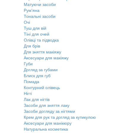
Матуючи засоби
Рум'яна
Тональні засоби
Очі
Туш для вій
Тіні для очей
Олівці та підводка
Для брів
Для зняття макіяжу
Аксесуари для макіяжу
Губи
Догляд за губами
Блиск для губ
Помада
Контурний олівець
Нігті
Лак для нігтів
Засоби для зняття лаку
Засоби догляду за нігтями
Крем для рук та догляд за кутикулою
Аксесуари для манікюру
Натуральна косметика