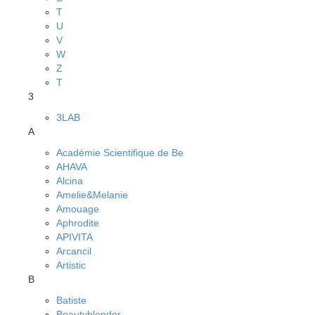
T
U
V
W
Z
Т
3
3LAB
A
Académie Scientifique de Be
AHAVA
Alcina
Amelie&Melanie
Amouage
Aphrodite
APIVITA
Arcancil
Artistic
B
Batiste
Beautyblender