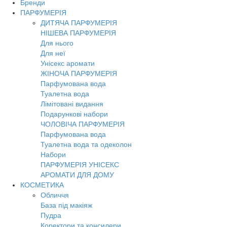
Бренди
Toggl
ПАРФУМЕРІЯ
navig
ДИТЯЧА ПАРФУМЕРІЯ
НІШЕВА ПАРФУМЕРІЯ
Для нього
Для неї
Унісекс аромати
ЖІНОЧА ПАРФУМЕРІЯ
Парфумована вода
Туалетна вода
Лімітовані видання
Подарункові набори
ЧОЛОВІЧА ПАРФУМЕРІЯ
Парфумована вода
Туалетна вода та одеколон
Набори
ПАРФУМЕРІЯ УНІСЕКС
АРОМАТИ ДЛЯ ДОМУ
КОСМЕТИКА
Обличчя
База під макіяж
Пудра
Коректори та консилери