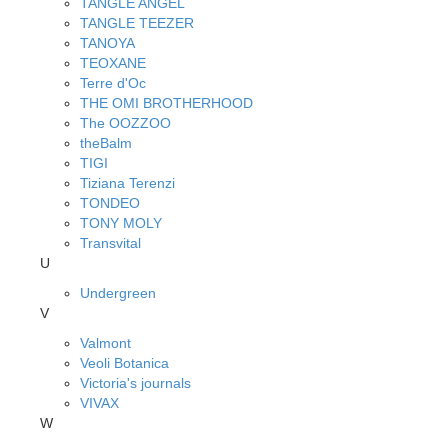
TANGLE ANGEL
TANGLE TEEZER
TANOYA
TEOXANE
Terre d'Oc
THE OMI BROTHERHOOD
The OOZZOO
theBalm
TIGI
Tiziana Terenzi
TONDEO
TONY MOLY
Transvital
U
Undergreen
V
Valmont
Veoli Botanica
Victoria's journals
VIVAX
W