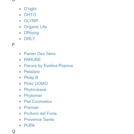
O'right
OHTO
OLYMP
Organic Life
ORising
ORLY
P
Panier Des Sens
PARURE
Parure by Evelina Popova
Petalare
Philip B
Phito UOMO
Phytocéane
Phytomer
Piel Cosmetics
Premier
Profumi del Forte
Provence Sante
PUPA
Q