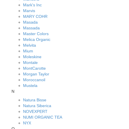
Mark's Inc
Marvis
MARY COHR
Masada
Massada
Master Colors
Melica Organic
Melvita
Mium
Moleskine
Montale
MontCarotte
Morgan Taylor
Moroccanoil
Mustela
N
Natura Bisse
Natura Siberica
NOVEXPERT
NUMI ORGANIC TEA
NYX
O