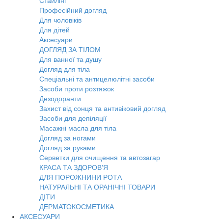
Стайлінг
Професійний догляд
Для чоловіків
Для дітей
Аксесуари
ДОГЛЯД ЗА ТІЛОМ
Для ванної та душу
Догляд для тіла
Спеціальні та антицелюлітні засоби
Засоби проти розтяжок
Дезодоранти
Захист від сонця та антивіковий догляд
Засоби для депіляції
Масажні масла для тіла
Догляд за ногами
Догляд за руками
Серветки для очищення та автозагар
КРАСА ТА ЗДОРОВ'Я
ДЛЯ ПОРОЖНИНИ РОТА
НАТУРАЛЬНІ ТА ОРАНІЧНІ ТОВАРИ
ДІТИ
ДЕРМАТОКОСМЕТИКА
АКСЕСУАРИ