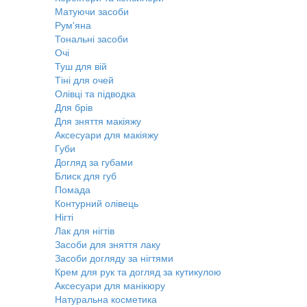
Матуючи засоби
Рум'яна
Тональні засоби
Очі
Туш для вій
Тіні для очей
Олівці та підводка
Для брів
Для зняття макіяжу
Аксесуари для макіяжу
Губи
Догляд за губами
Блиск для губ
Помада
Контурний олівець
Нігті
Лак для нігтів
Засоби для зняття лаку
Засоби догляду за нігтями
Крем для рук та догляд за кутикулою
Аксесуари для манікюру
Натуральна косметика