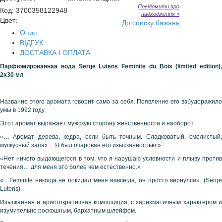
Повідомити про
Код
:
3700358122948
надходження >
Цвет:
До списку бажань
Опис
ВІДГУК
ДОСТАВКА І ОПЛАТА
Парфюмированная
вода
Serge Lutens Feminite du Bois (limited edition),
2х
30 мл
Название этого аромата говорит само за себя. Появление его взбудоражило
умы в 1992 году.
Этот аромат выражает мужскую сторону женственности и наоборот.
«… Аромат дерева, кедра, если быть точным. Сладковатый, смолистый,
мускусный запах… Я был очарован его изысканностью.»
«Нет ничего выдающегося в том, что я нарушаю условности и плыву против
течения… для меня это более чем естественно.»
«…Feminite никогда не покидал меня навсегда, он просто вернулся». (Serge
Lutens)
Изысканная и аристократичная композиция, с харизматичным характером и
изумительно роскошным, бархатным шлейфом.