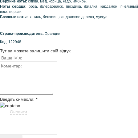
Верхние ноты:
слива, мед, корица, кедр, имбирь.
Ноты сердца:
роза, флердоранж, гвоздика, фиалка, кардамон, пчелиный
воск, персик.
Базовые ноты:
ваниль, бензоин, сандаловое дерево, мускус.
Страна-производитель:
Франция
Код: 122948
Тут ви можете залишити свій відгук
Введіть символи:
*
Оновити