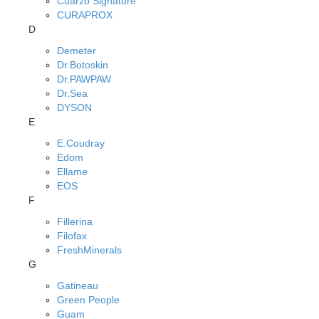
Cuarzo Signature
CURAPROX
D
Demeter
Dr.Botoskin
Dr.PAWPAW
Dr.Sea
DYSON
E
E.Coudray
Edom
Ellame
EOS
F
Fillerina
Filofax
FreshMinerals
G
Gatineau
Green People
Guam