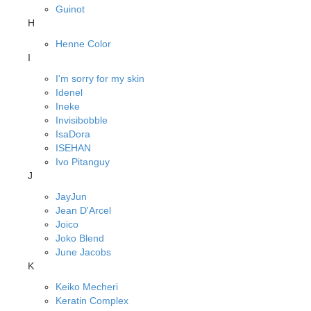
Guinot
H
Henne Color
I
I'm sorry for my skin
Idenel
Ineke
Invisibobble
IsaDora
ISEHAN
Ivo Pitanguy
J
JayJun
Jean D'Arcel
Joico
Joko Blend
June Jacobs
K
Keiko Mecheri
Keratin Complex