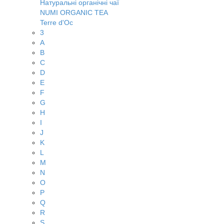
Натуральні органічні чаї
NUMI ORGANIC TEA
Terre d'Oc
3
A
B
C
D
E
F
G
H
I
J
K
L
M
N
O
P
Q
R
S