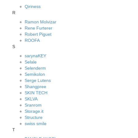
Qiriness
R
Ramon Molvizar
Rene Furterer
Robert Piguet
ROOFA
S
sarynaKEY
Selale
Selenderm
Semikolon
Serge Lutens
Shangpree
SKIN TECH
SKLVA
Sranrom
Storage.it
Structure
swiss smile
T