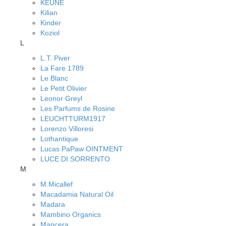
KEUNE
Kilian
Kinder
Koziol
L
L.T. Piver
La Fare 1789
Le Blanc
Le Petit Olivier
Leonor Greyl
Les Parfums de Rosine
LEUCHTTURM1917
Lorenzo Villoresi
Lothantique
Lucas PaPaw OINTMENT
LUCE DI SORRENTO
M
M.Micallef
Macadamia Natural Oil
Madara
Mambino Organics
Mancera