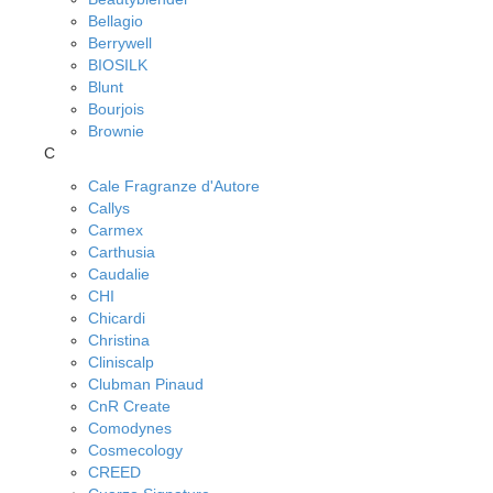
Bellagio
Berrywell
BIOSILK
Blunt
Bourjois
Brownie
C
Cale Fragranze d'Autore
Callys
Carmex
Carthusia
Caudalie
CHI
Chicardi
Christina
Cliniscalp
Clubman Pinaud
CnR Create
Comodynes
Cosmecology
CREED