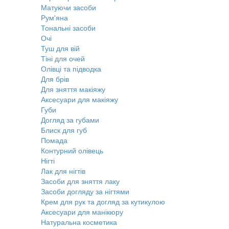
Матуючи засоби
Рум'яна
Тональні засоби
Очі
Туш для вій
Тіні для очей
Олівці та підводка
Для брів
Для зняття макіяжу
Аксесуари для макіяжу
Губи
Догляд за губами
Блиск для губ
Помада
Контурний олівець
Нігті
Лак для нігтів
Засоби для зняття лаку
Засоби догляду за нігтями
Крем для рук та догляд за кутикулою
Аксесуари для манікюру
Натуральна косметика