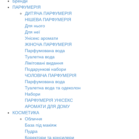
Бренди
Toggl
ПАРФУМЕРІЯ
navig
ДИТЯЧА ПАРФУМЕРІЯ
НІШЕВА ПАРФУМЕРІЯ
Для нього
Для неї
Унісекс аромати
ЖІНОЧА ПАРФУМЕРІЯ
Парфумована вода
Туалетна вода
Лімітовані видання
Подарункові набори
ЧОЛОВІЧА ПАРФУМЕРІЯ
Парфумована вода
Туалетна вода та одеколон
Набори
ПАРФУМЕРІЯ УНІСЕКС
АРОМАТИ ДЛЯ ДОМУ
КОСМЕТИКА
Обличчя
База під макіяж
Пудра
Коректори та консилери