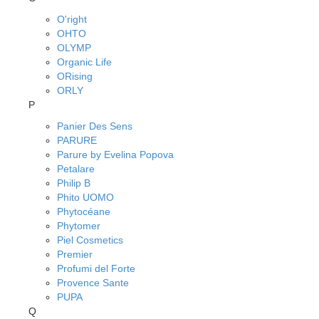
O'right
OHTO
OLYMP
Organic Life
ORising
ORLY
P
Panier Des Sens
PARURE
Parure by Evelina Popova
Petalare
Philip B
Phito UOMO
Phytocéane
Phytomer
Piel Cosmetics
Premier
Profumi del Forte
Provence Sante
PUPA
Q