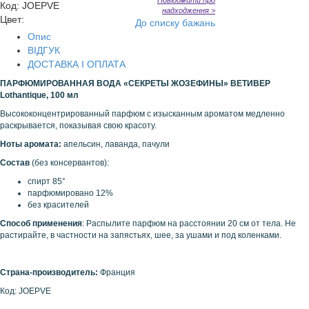
Повідомити про
Код
:
JOEPVE
надходження >
Цвет:
До списку бажань
Опис
ВІДГУК
ДОСТАВКА І ОПЛАТА
ПАРФЮМИРОВАННАЯ ВОДА «СЕКРЕТЫ ЖОЗЕФИНЫ» ВЕТИВЕР
Lothantique, 100 мл
Высококонцентрированный парфюм с изысканным ароматом медленно
раскрывается, показывая свою красоту.
Ноты аромата:
апельсин, лаванда, пачули
Состав
(без консервантов):
спирт 85°
парфюмировано 12%
без красителей
Способ применения
: Распылите парфюм на расстоянии 20 см от тела. Не
растирайте, в частности на запястьях, шее, за ушами и под коленками.
Страна-производитель:
Франция
Код: JOEPVE