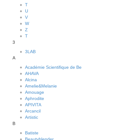
T
U
V
W
Z
Т
3
3LAB
A
Académie Scientifique de Be
AHAVA
Alcina
Amelie&Melanie
Amouage
Aphrodite
APIVITA
Arcancil
Artistic
B
Batiste
Beautyblender