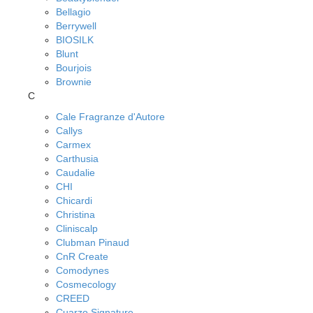
Bellagio
Berrywell
BIOSILK
Blunt
Bourjois
Brownie
C
Cale Fragranze d'Autore
Callys
Carmex
Carthusia
Caudalie
CHI
Chicardi
Christina
Cliniscalp
Clubman Pinaud
CnR Create
Comodynes
Cosmecology
CREED
Cuarzo Signature