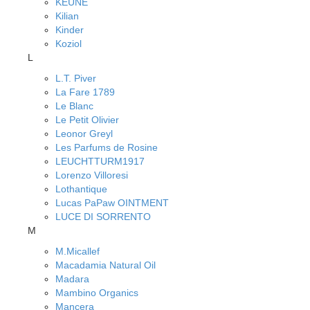
KEUNE
Kilian
Kinder
Koziol
L
L.T. Piver
La Fare 1789
Le Blanc
Le Petit Olivier
Leonor Greyl
Les Parfums de Rosine
LEUCHTTURM1917
Lorenzo Villoresi
Lothantique
Lucas PaPaw OINTMENT
LUCE DI SORRENTO
M
M.Micallef
Macadamia Natural Oil
Madara
Mambino Organics
Mancera