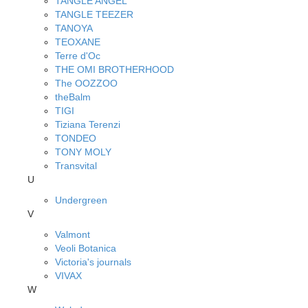
TANGLE ANGEL
TANGLE TEEZER
TANOYA
TEOXANE
Terre d'Oc
THE OMI BROTHERHOOD
The OOZZOO
theBalm
TIGI
Tiziana Terenzi
TONDEO
TONY MOLY
Transvital
U
Undergreen
V
Valmont
Veoli Botanica
Victoria's journals
VIVAX
W