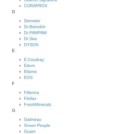
CURAPROX
D
Demeter
Dr.Botoskin
Dr.PAWPAW
Dr.Sea
DYSON
E
E.Coudray
Edom
Ellame
EOS
F
Fillerina
Filofax
FreshMinerals
G
Gatineau
Green People
Guam