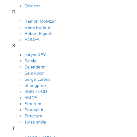
Qiriness
R
Ramon Molvizar
Rene Furterer
Robert Piguet
ROOFA
S
sarynaKEY
Selale
Selenderm
Semikolon
Serge Lutens
Shangpree
SKIN TECH
SKLVA
Sranrom
Storage.it
Structure
swiss smile
T