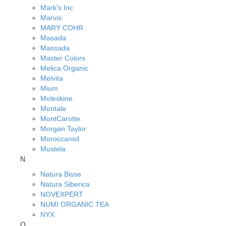
Mark's Inc
Marvis
MARY COHR
Masada
Massada
Master Colors
Melica Organic
Melvita
Mium
Moleskine
Montale
MontCarotte
Morgan Taylor
Moroccanoil
Mustela
N
Natura Bisse
Natura Siberica
NOVEXPERT
NUMI ORGANIC TEA
NYX
O