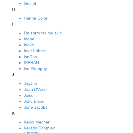
Guinot
H
Henne Color
I
I'm sorry for my skin
Idenel
Ineke
Invisibobble
IsaDora
ISEHAN
Ivo Pitanguy
J
JayJun
Jean D'Arcel
Joico
Joko Blend
June Jacobs
K
Keiko Mecheri
Keratin Complex