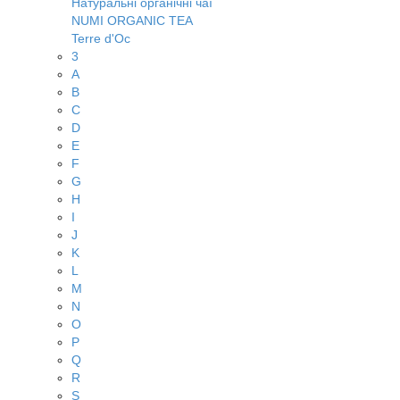
Натуральні органічні чаї
NUMI ORGANIC TEA
Terre d'Oc
3
A
B
C
D
E
F
G
H
I
J
K
L
M
N
O
P
Q
R
S