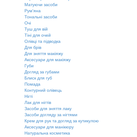
Матуючи засоби
Рум'яна
Тональні засоби
Очі
Туш для вій
Тіні для очей
Олівці та підводка
Для брів
Для зняття макіяжу
Аксесуари для макіяжу
Губи
Догляд за губами
Блиск для губ
Помада
Контурний олівець
Нігті
Лак для нігтів
Засоби для зняття лаку
Засоби догляду за нігтями
Крем для рук та догляд за кутикулою
Аксесуари для манікюру
Натуральна косметика