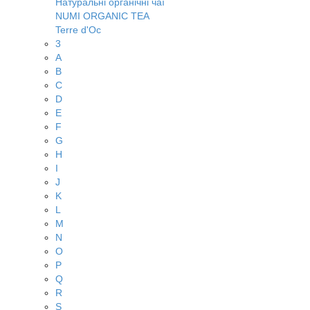
Натуральні органічні чаї
NUMI ORGANIC TEA
Terre d'Oc
3
A
B
C
D
E
F
G
H
I
J
K
L
M
N
O
P
Q
R
S