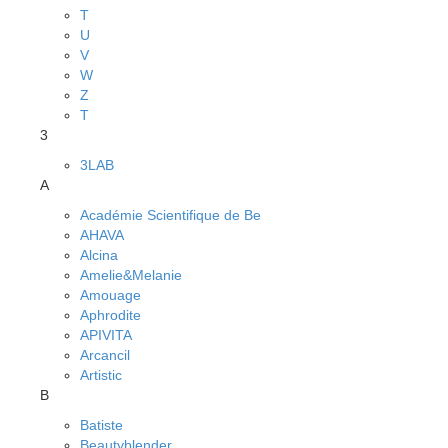
T
U
V
W
Z
Т
3
3LAB
A
Académie Scientifique de Be
AHAVA
Alcina
Amelie&Melanie
Amouage
Aphrodite
APIVITA
Arcancil
Artistic
B
Batiste
Beautyblender