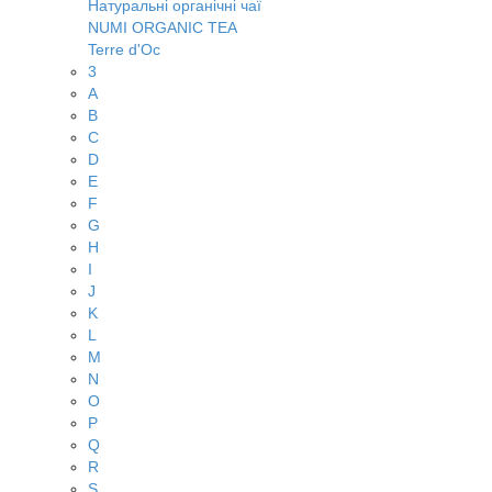
Натуральні органічні чаї
NUMI ORGANIC TEA
Terre d'Oc
3
A
B
C
D
E
F
G
H
I
J
K
L
M
N
O
P
Q
R
S