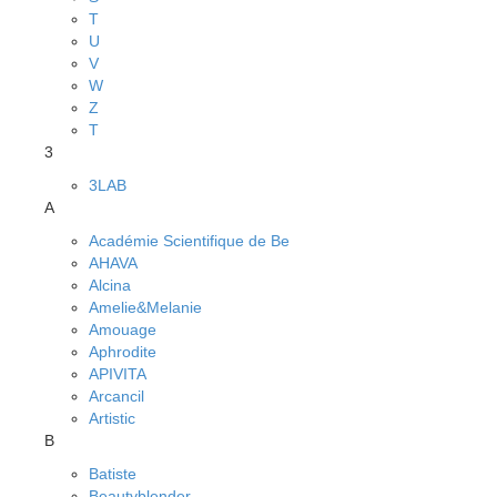
T
U
V
W
Z
Т
3
3LAB
A
Académie Scientifique de Be
AHAVA
Alcina
Amelie&Melanie
Amouage
Aphrodite
APIVITA
Arcancil
Artistic
B
Batiste
Beautyblender