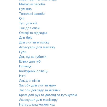
Матуючи засоби
Рум'яна
Тональні засоби
Очі
Туш для вій
Тіні для очей
Олівці та підводка
Для брів
Для зняття макіяжу
Аксесуари для макіяжу
Губи
Догляд за губами
Блиск для губ
Помада
Контурний олівець
Нігті
Лак для нігтів
Засоби для зняття лаку
Засоби догляду за нігтями
Крем для рук та догляд за кутикулою
Аксесуари для манікюру
Натуральна косметика