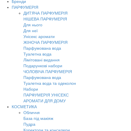
Бренди
ПАРФУМЕРІЯ
ДИТЯЧА ПАРФУМЕРІЯ
НІШЕВА ПАРФУМЕРІЯ
Для нього
Для неї
Унісекс аромати
ЖІНОЧА ПАРФУМЕРІЯ
Парфумована вода
Туалетна вода
Лімітовані видання
Подарункові набори
ЧОЛОВІЧА ПАРФУМЕРІЯ
Парфумована вода
Туалетна вода та одеколон
Набори
ПАРФУМЕРІЯ УНІСЕКС
АРОМАТИ ДЛЯ ДОМУ
КОСМЕТИКА
Обличчя
База під макіяж
Пудра
Коректори та консилери