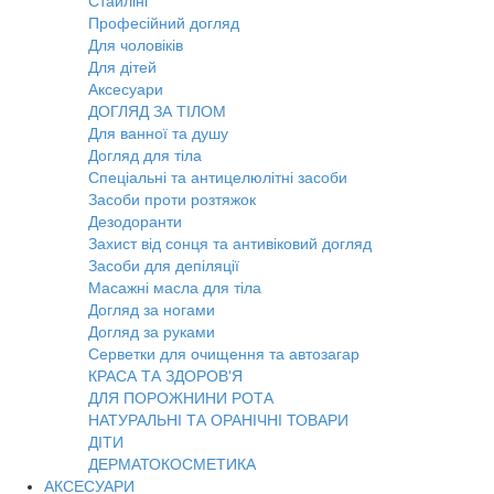
Стайлінг
Професійний догляд
Для чоловіків
Для дітей
Аксесуари
ДОГЛЯД ЗА ТІЛОМ
Для ванної та душу
Догляд для тіла
Спеціальні та антицелюлітні засоби
Засоби проти розтяжок
Дезодоранти
Захист від сонця та антивіковий догляд
Засоби для депіляції
Масажні масла для тіла
Догляд за ногами
Догляд за руками
Серветки для очищення та автозагар
КРАСА ТА ЗДОРОВ'Я
ДЛЯ ПОРОЖНИНИ РОТА
НАТУРАЛЬНІ ТА ОРАНІЧНІ ТОВАРИ
ДІТИ
ДЕРМАТОКОСМЕТИКА
АКСЕСУАРИ