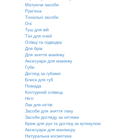
Матуючи засоби
Рум'яна
Тональні засоби
Очі
Туш для вій
Тіні для очей
Олівці та підводка
Для брів
Для зняття макіяжу
Аксесуари для макіяжу
Губи
Догляд за губами
Блиск для губ
Помада
Контурний олівець
Нігті
Лак для нігтів
Засоби для зняття лаку
Засоби догляду за нігтями
Крем для рук та догляд за кутикулою
Аксесуари для манікюру
Натуральна косметика