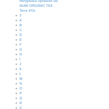
Натуральні органічні чаї
NUMI ORGANIC TEA
Terre d'Oc
3
A
B
C
D
E
F
G
H
I
J
K
L
M
N
O
P
Q
R
S