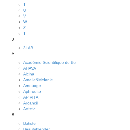
T
U
V
W
Z
Т
3
3LAB
A
Académie Scientifique de Be
AHAVA
Alcina
Amelie&Melanie
Amouage
Aphrodite
APIVITA
Arcancil
Artistic
B
Batiste
Beautyblender