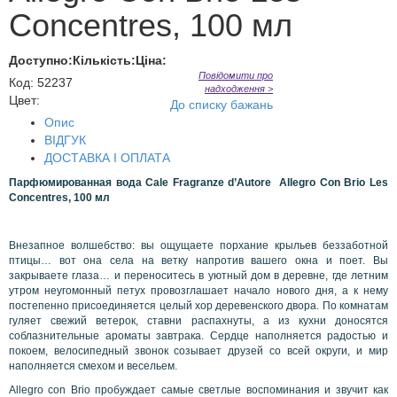
Concentres, 100 мл
Доступно:
Кількість:
Ціна:
Повідомити про
Код
:
52237
надходження >
Цвет:
До списку бажань
Опис
ВІДГУК
ДОСТАВКА І ОПЛАТА
Парфюмированная вода Cale Fragranze d’Autore Allegro Con Brio Les
Concentres, 100 мл
Внезапное волшебство: вы ощущаете порхание крыльев беззаботной
птицы… вот она села на ветку напротив вашего окна и поет. Вы
закрываете глаза… и переноситесь в уютный дом в деревне, где летним
утром неугомонный петух провозглашает начало нового дня, а к нему
постепенно присоединяется целый хор деревенского двора. По комнатам
гуляет свежий ветерок, ставни распахнуты, а из кухни доносятся
соблазнительные ароматы завтрака. Сердце наполняется радостью и
покоем, велосипедный звонок созывает друзей со всей округи, и мир
наполняется смехом и весельем.
Allegro con Brio пробуждает самые светлые воспоминания и звучит как