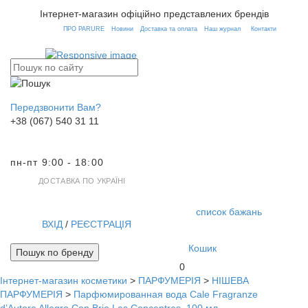
Інтернет-магазин офіційно представлених брендів
ПРО PARURE
Новини
Доставка та оплата
Наш журнал
Контакти
Передзвонити Вам?
+38 (067) 540 31 11
пн-пт 9:00 - 18:00
ДОСТАВКА ПО УКРАЇНІ
список бажань
ВХІД
/
РЕЄСТРАЦІЯ
Кошик
Пошук по бренду
0
Інтернет-магазин косметики
>
ПАРФУМЕРІЯ
>
НІШЕВА
Toggl
ПАРФУМЕРІЯ
>
Парфюмированная вода Cale Fragranze
navig